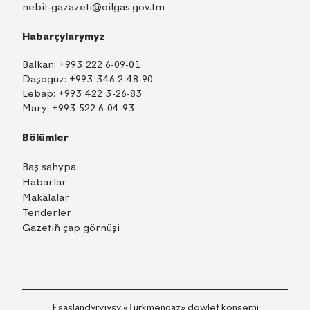
nebit-gazazeti@oilgas.gov.tm
Habarçylarymyz
Balkan:
+993 222 6-09-01
Daşoguz:
+993 346 2-48-90
Lebap:
+993 422 3-26-83
Mary:
+993 522 6-04-93
Bölümler
Baş sahypa
Habarlar
Makalalar
Tenderler
Gazetiň çap görnüşi
TM
EN
RU
Içeri girmek
Esaslandyryjysy «Тürkmengaz» döwlet konserni