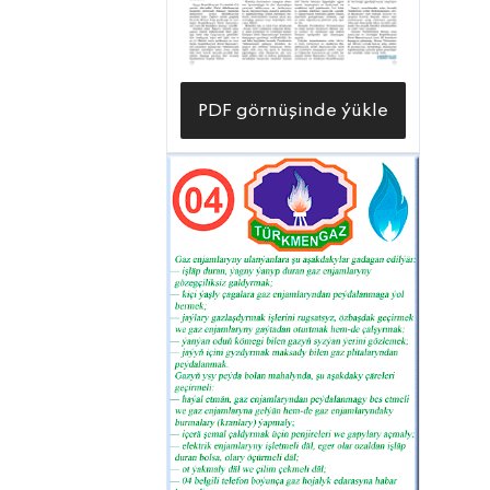
PDF görnüşinde ýükle