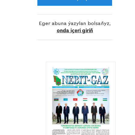
alnyp barylýar. Şol işler öz miwesini
hem bolluk bilen eçilýär. Muny
zawodyň önümçilik görkezijileri hem
Eger abuna ýazylan bolsaňyz,
aýdyň görkezýär.
onda içeri giriň