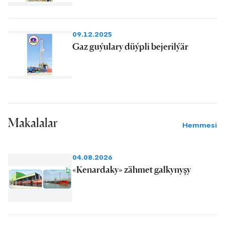
09.12.2025
Gaz guýulary düýpli bejerilýär
Makalalar
Hemmesi
04.08.2026
«Kenardaky» zähmet galkynyşy