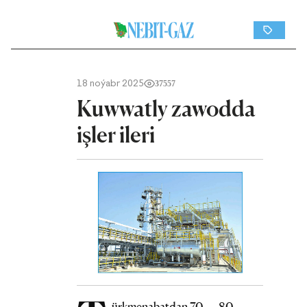
18 noýabr 2025
37557
Kuwwatly zawodda
işler ileri
ürkmenabatdan 70 — 80