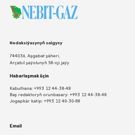
Redaksiýasynyň salgysy
744036, Aşgabat şäheri,
Arçabil şaýolunyň 58-nji jaýy
Habarlaşmak üçin
Kabulhana:
+993 12 44-38-48
Baş redaktoryň orunbasary:
+993 12 44-38-48
Jogapkär kätip:
+993 12 40-30-88
Email