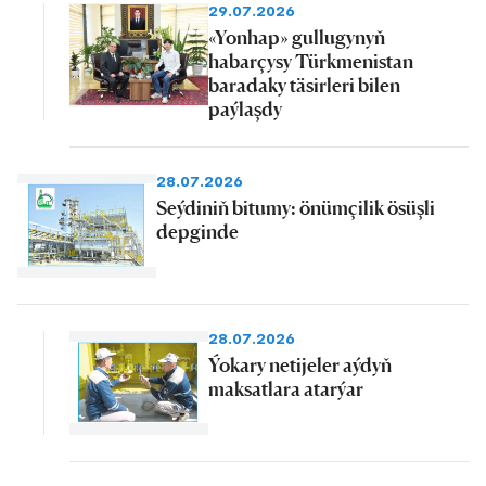
29.07.2026
«Yonhap» gullugynyň
habarçysy Türkmenistan
baradaky täsirleri bilen
paýlaşdy
28.07.2026
Seýdiniň bitumy: önümçilik ösüşli
depginde
28.07.2026
Ýokary netijeler aýdyň
maksatlara atarýar