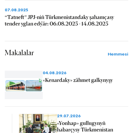
07.08.2025
“Tatneft” JPJ-niň Türkmenistandaky şahamçasy
tender yglan edýär: 06.08.2025 - 14.08.2025
Makalalar
Hemmesi
04.08.2026
«Kenardaky» zähmet galkynyşy
29.07.2026
«Yonhap» gullugynyň
habarçysy Türkmenistan