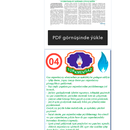
PDF görnüşinde ýükle