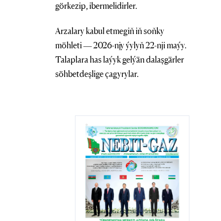
görkezip, ibermelidirler.
Arzalary kabul etmegiň iň soňky
möhleti — 2026-njy ýylyň 22-nji maýy.
Talaplara has laýyk gelýän dalaşgärler
söhbetdeşlige çagyrylar.