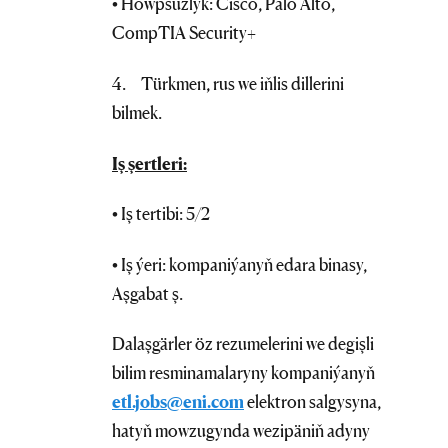
• Howpsuzlyk: Cisco, Palo Alto,
CompTIA Security+
4. Türkmen, rus we iňlis dillerini
bilmek.
Iş şertleri:
• Iş tertibi: 5/2
• Iş ýeri: kompaniýanyň edara binasy,
Aşgabat ş.
Dalaşgärler öz rezumelerini we degişli
bilim resminamalaryny kompaniýanyň
etl.jobs@eni.com
elektron salgysyna,
hatyň mowzugynda wezipäniň adyny