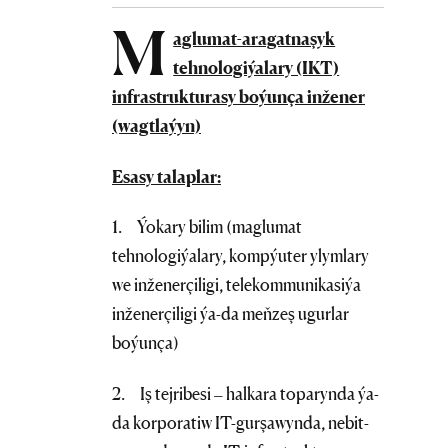
M
aglumat-aragatnaşyk
tehnologiýalary (IKT)
infrastrukturasy boýunça inžener
(wagtlaýyn)
Esasy talaplar:
1. Ýokary bilim (maglumat
tehnologiýalary, kompýuter ylymlary
we inženerçiligi, telekommunikasiýa
inženerçiligi ýa-da meňzeş ugurlar
boýunça)
2. Iş tejribesi – halkara toparynda ýa-
da korporatiw IT-gurşawynda, nebit-