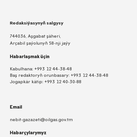
Redaksiýasynyň salgysy
744036, Aşgabat şäheri,
Arçabil şaýolunyň 58-nji jaýy
Habarlaşmak üçin
Kabulhana:
+993 12 44-38-48
Baş redaktoryň orunbasary:
+993 12 44-38-48
Jogapkär kätip:
+993 12 40-30-88
Email
nebit-gazazeti@oilgas.gov.tm
Habarçylarymyz