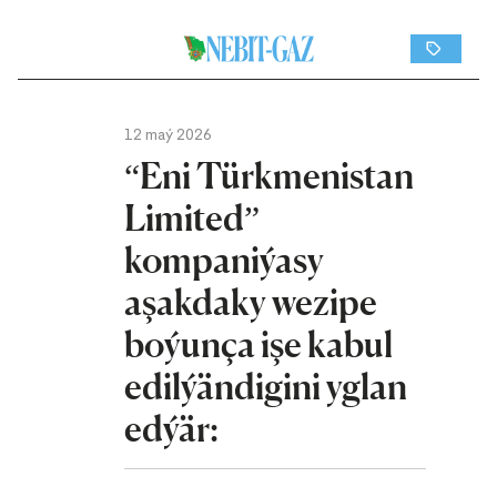
12 maý 2026
“Eni Türkmenistan
Limited”
kompaniýasy
aşakdaky wezipe
boýunça işe kabul
edilýändigini yglan
edýär: