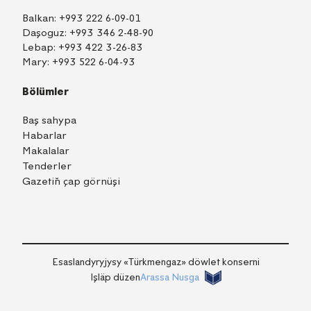
Balkan:
+993 222 6-09-01
Daşoguz:
+993 346 2-48-90
Lebap:
+993 422 3-26-83
Mary:
+993 522 6-04-93
Bölümler
Baş sahypa
Habarlar
Makalalar
Tenderler
Gazetiň çap görnüşi
TM
EN
RU
Içeri girmek
Esaslandyryjysy «Тürkmengaz» döwlet konserni
Işläp düzen
Arassa Nusga