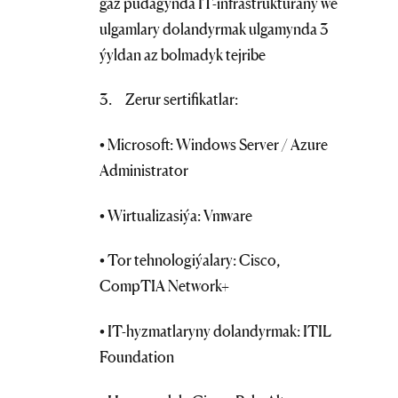
gaz pudagynda IT-infrastrukturany we
ulgamlary dolandyrmak ulgamynda 3
ýyldan az bolmadyk tejribe
3. Zerur sertifikatlar:
• Microsoft: Windows Server / Azure
Administrator
• Wirtualizasiýa: Vmware
• Tor tehnologiýalary: Cisco,
CompTIA Network+
• IT-hyzmatlaryny dolandyrmak: ITIL
Foundation