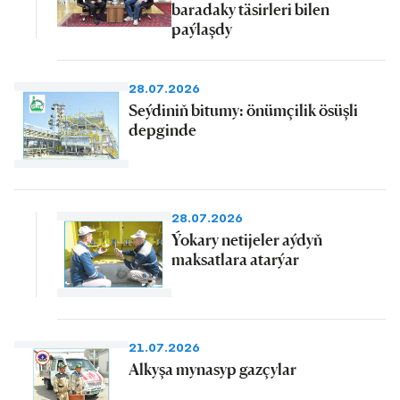
baradaky täsirleri bilen
paýlaşdy
28.07.2026
Seýdiniň bitumy: önümçilik ösüşli
depginde
28.07.2026
Ýokary netijeler aýdyň
maksatlara atarýar
21.07.2026
Alkyşa mynasyp gazçylar