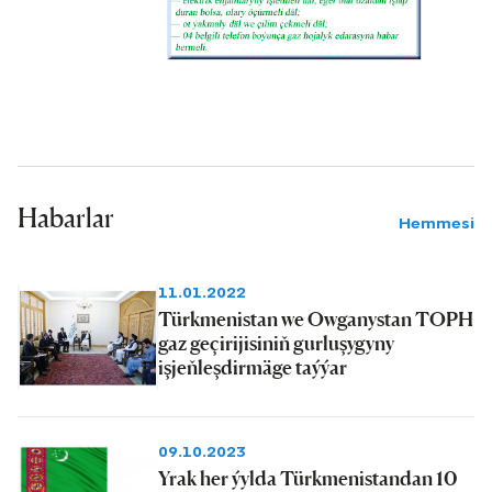
Habarlar
Hemmesi
11.01.2022
Türkmenistan we Owganystan TOPH
gaz geçirijisiniň gurluşygyny
işjeňleşdirmäge taýýar
09.10.2023
Yrak her ýylda Türkmenistandan 10