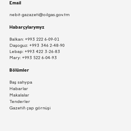
Email
nebit-gazazeti@oilgas.gov.tm
Habarçylarymyz
Balkan:
+993 222 6-09-01
Daşoguz:
+993 346 2-48-90
Lebap:
+993 422 3-26-83
Mary:
+993 522 6-04-93
Bölümler
Baş sahypa
Habarlar
Makalalar
Tenderler
Gazetiň çap görnüşi
TM
EN
RU
Içeri girmek