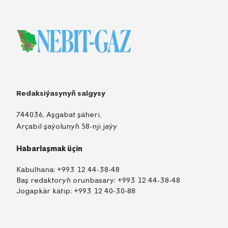
Redaksiýasynyň salgysy
744036, Aşgabat şäheri,
Arçabil şaýolunyň 58-nji jaýy
Habarlaşmak üçin
Kabulhana:
+993 12 44-38-48
Baş redaktoryň orunbasary:
+993 12 44-38-48
Jogapkär kätip:
+993 12 40-30-88