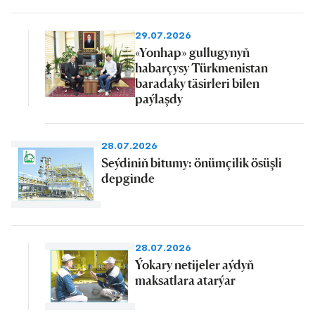
29.07.2026
«Yonhap» gullugynyň
habarçysy Türkmenistan
baradaky täsirleri bilen
paýlaşdy
28.07.2026
Seýdiniň bitumy: önümçilik ösüşli
depginde
28.07.2026
Ýokary netijeler aýdyň
maksatlara atarýar