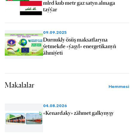
mlrd kub metr gaz satyn almaga
taýýar
09.09.2025
Durnukly ösüş maksatlaryna
ýetmekde «ýaşyl» energetikanyň
ähmiýeti
Makalalar
Hemmesi
04.08.2026
«Kenardaky» zähmet galkynyşy