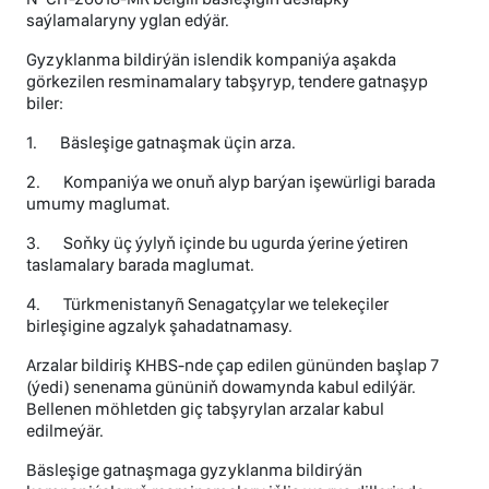
saýlamalaryny yglan edýär.
Gyzyklanma bildirýän islendik kompaniýa aşakda
görkezilen resminamalary tabşyryp, tendere gatnaşyp
biler:
1. Bäsleşige gatnaşmak üçin arza.
2. Kompaniýa we onuň alyp barýan işewürligi barada
umumy maglumat.
3. Soňky üç ýylyň içinde bu ugurda ýerine ýetiren
taslamalary barada maglumat.
4. Türkmenistanyñ Senagatçylar we telekeçiler
birleşigine agzalyk şahadatnamasy.
Arzalar bildiriş KHBS-nde çap edilen gününden başlap 7
(ýedi) senenama gününiň dowamynda kabul edilýär.
Bellenen möhletden giç tabşyrylan arzalar kabul
edilmeýär.
Bäsleşige gatnaşmaga gyzyklanma bildirýän