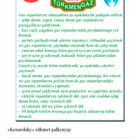
«Kenardaky» zähmet galkynyşy