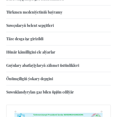
Türkmen medeniýetiniň baýramy
Suwçularyň belent sepgitleri
Täze desga işe girizildi
Hünär kämilligini ele alýarlar
Guýulary abatlaýjylaryň zähmet üstünlikleri
Önümçiligiň ýokary depgini
Suwuklandyrylan gaz bilen üpjün edilýär