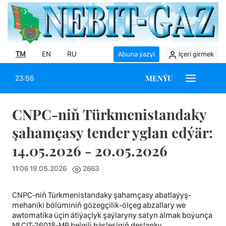
TM
EN
RU
Abuna ýazyl
Içeri girmek
MENÝU
23:56
CNPC-niň Türkmenistandaky
şahamçasy tender yglan edýär:
14.05.2026 - 20.05.2026
11:06 19.05.2026
2663
CNPC-niň Türkmenistandaky şahamçasy abatlaýyş-
mehaniki bölüminiň gözegçilik-ölçeg abzallary we
awtomatika üçin ätiýaçlyk şaýlaryny satyn almak boýunça
№ CIT-26018-MR belgili bäsleşigiň deslapky