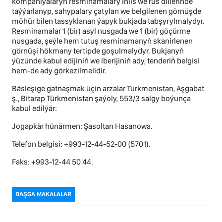
kompaniýalaryň resminamalary iňlis we rus dillerinde
taýýarlanyp, sahypalary çatylan we belgilenen görnüşde
möhür bilen tassyklanan ýapyk bukjada tabşyrylmalydyr.
Resminamalar 1 (bir) asyl nusgada we 1 (bir) göçürme
nusgada, şeýle hem tutuş resminamanyň skanirlenen
görnüşi hökmany tertipde goşulmalydyr. Bukjanyň
ýüzünde kabul edijiniň we iberijiniň ady, tenderiň belgisi
hem-de ady görkezilmelidir.
Bäsleşige gatnaşmak üçin arzalar Türkmenistan, Aşgabat
ş., Bitarap Türkmenistan şaýoly, 553/3 salgy boýunça
kabul edilýär:
Jogapkär hünärmen: Şasoltan Hasanowa.
Telefon belgisi: +993-12-44-52-00 (5701).
Faks: +993-12-44 50 44.
BAŞGA MAKALALAR