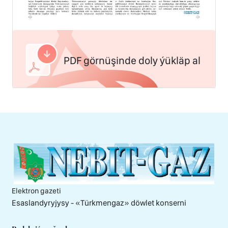
PDF görnüşinde doly ýükläp al
Elektron gazeti
Esaslandyryjysy - «Тürkmengaz» döwlet konserni