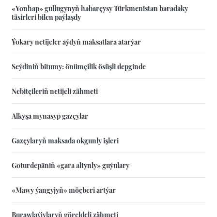
«Yonhap» gullugynyň habarçysy Türkmenistan baradaky
täsirleri bilen paýlaşdy
Ýokary netijeler aýdyň maksatlara atarýar
Seýdiniň bitumy: önümçilik ösüşli depginde
Nebitçileriň netijeli zähmeti
Alkyşa mynasyp gazçylar
Gazçylaryň maksada okgunly işleri
Goturdepäniň «gara altynly» guýulary
«Mawy ýangyjyň» möçberi artýar
Burawlaýjylaryň göreldeli zähmeti