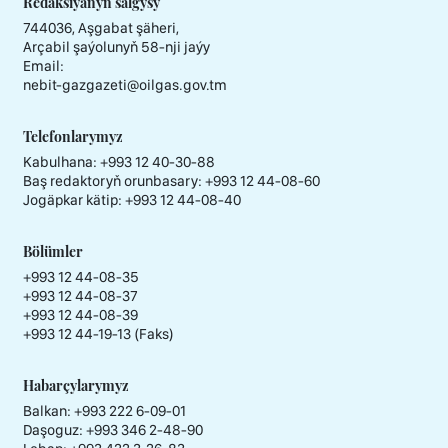
Redaksiýanyň salgysy
744036, Aşgabat şäheri,
Arçabil şaýolunyň 58-nji jaýy
Email:
nebit-gazgazeti@oilgas.gov.tm
Telefonlarymyz
Kabulhana:
+993 12 40-30-88
Baş redaktoryň orunbasary:
+993 12 44-08-60
Jogäpkar kätip:
+993 12 44-08-40
Bölümler
+993 12 44-08-35
+993 12 44-08-37
+993 12 44-08-39
+993 12 44-19-13 (Faks)
Habarçylarymyz
Balkan: +993 222 6-09-01
Daşoguz: +993 346 2-48-90