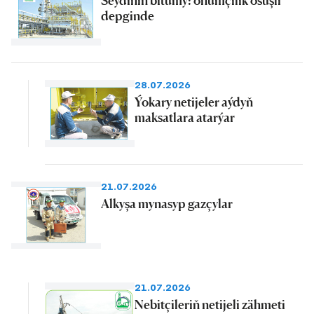
Seýdiniň bitumy: önümçilik ösüşli
depginde
28.07.2026
Ýokary netijeler aýdyň
maksatlara atarýar
21.07.2026
Alkyşa mynasyp gazçylar
21.07.2026
Nebitçileriň netijeli zähmeti