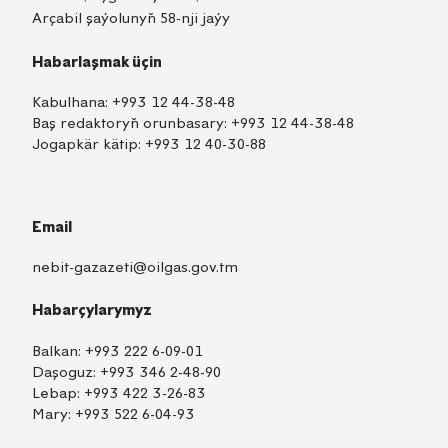
Arçabil şaýolunyň 58-nji jaýy
Habarlaşmak üçin
Kabulhana:
+993 12 44-38-48
Baş redaktoryň orunbasary:
+993 12 44-38-48
Jogapkär kätip:
+993 12 40-30-88
Email
nebit-gazazeti@oilgas.gov.tm
Habarçylarymyz
Balkan:
+993 222 6-09-01
Daşoguz:
+993 346 2-48-90
Lebap:
+993 422 3-26-83
Mary:
+993 522 6-04-93