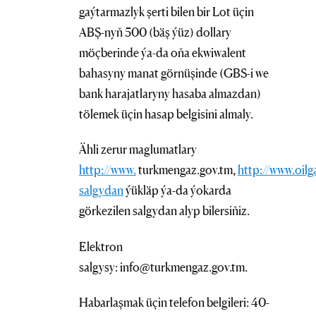
gaýtarmazlyk şerti bilen bir Lot üçin
ABŞ-nyň 500 (bäş ýüz) dollary
möçberinde ýa-da oňa ekwiwalent
bahasyny manat görnüşinde (GBS-i we
bank harajatlaryny hasaba almazdan)
tölemek üçin hasap belgisini almaly.
Ähli zerur maglumatlary
http://www.
turkmengaz.gov.tm,
http://www.oilg
salgydan
ýükläp ýa-da ýokarda
görkezilen salgydan alyp bilersiňiz.
Elektron
salgysy: info@turkmengaz.gov.tm.
Habarlaşmak üçin telefon belgileri: 40-