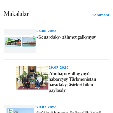
Makalalar
Hemmesi
04.08.2026
«Kenardaky» zähmet galkynyşy
29.07.2026
«Yonhap» gullugynyň
habarçysy Türkmenistan
baradaky täsirleri bilen
paýlaşdy
28.07.2026