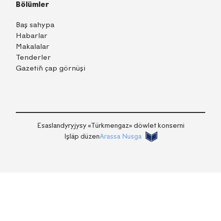
Bölümler
Baş sahypa
Habarlar
Makalalar
Tenderler
Gazetiň çap görnüşi
TM
EN
RU
Içeri girmek
Esaslandyryjysy «Тürkmengaz» döwlet konserni
Işläp düzen
Arassa Nusga