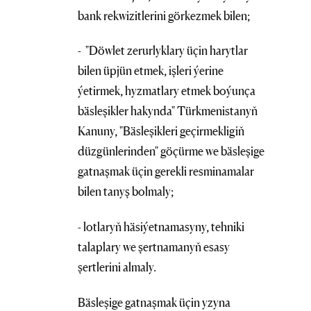
bank rekwizitlerini görkezmek bilen;
- "Döwlet zerurlyklary üçin harytlar
bilen üpjün etmek, işleri ýerine
ýetirmek, hyzmatlary etmek boýunça
bäsleşikler hakynda" Türkmenistanyň
Kanuny, "Bäsleşikleri geçirmekligiň
düzgünlerinden" göçürme we bäsleşige
gatnaşmak üçin gerekli resminamalar
bilen tanyş bolmaly;
- lotlaryň häsiýetnamasyny, tehniki
talaplary we şertnamanyň esasy
şertlerini almaly.
Bäsleşige gatnaşmak üçin yzyna