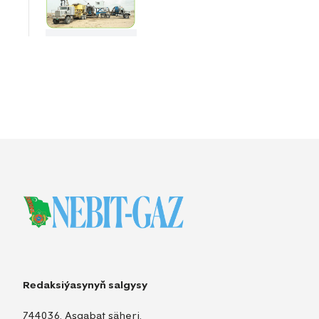
Redaksiýasynyň salgysy
744036, Aşgabat şäheri,