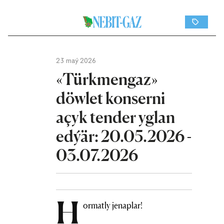
23 maý 2026
«Türkmengaz»
döwlet konserni
açyk tender yglan
edýär: 20.05.2026 -
03.07.2026
H
ormatly jenaplar!