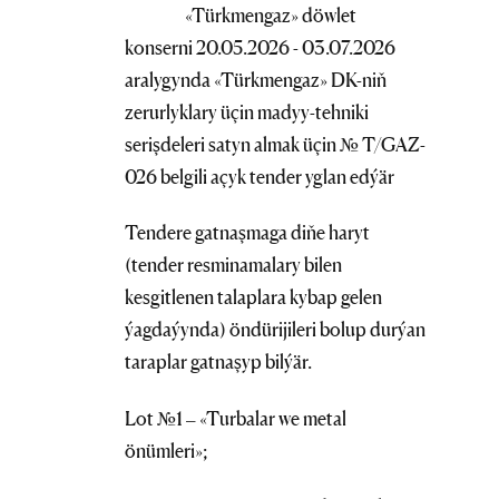
«Türkmengaz» döwlet
konserni 20.05.2026 - 03.07.2026
aralygynda «Türkmengaz» DK-niň
zerurlyklary üçin madyy-tehniki
serişdeleri satyn almak üçin № T/GAZ-
026 belgili açyk tender yglan edýär
Tendere gatnaşmaga diňe haryt
(tender resminamalary bilen
kesgitlenen talaplara kybap gelen
ýagdaýynda) öndürijileri bolup durýan
taraplar gatnaşyp bilýär.
Lot №1 – «Turbalar we metal
önümleri»;