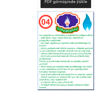
PDF görnüşinde ýükle