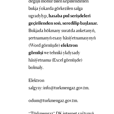
degişli möhür bilen kepillendirilen
bukja ýokarda görkezilen salga
ugradylyp,
hasaba pul serişdeleri
geçirilenden soň, ser
edi
lip başlanar.
Bukjada hökmany suratda anketanyň,
şertnamanyň esasy häsiýetnamasynyň
(Word görnüşde)
elektron
görnüşi
we tehniki-ykdysady
häsiýetnama (Excel görnüşde)
bolmaly.
Elektron
salgysy: info@turkmengaz.gov.tm.
odum@turkmengaz.gov.tm.
“Türkmengaz” DK internet saýtynyň