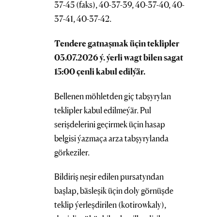
37-45 (faks), 40-37-39, 40-37-40, 40-
37-41, 40-37-42.
Tendere gatnaşmak üçin teklipler
03
.0
7
.2026 ý. ýerli wagt bilen sagat
15:00 çenli kabul edilýär.
Bellenen möhletden giç tabşyrylan
teklipler kabul edilmeýär. Pul
serişdelerini geçirmek üçin hasap
belgisi ýazmaça arza tabşyrylanda
görkeziler.
Bildiriş neşir edilen pursatyndan
başlap, bäsleşik üçin doly görnüşde
teklip ýerleşdirilen (kotirowkaly),