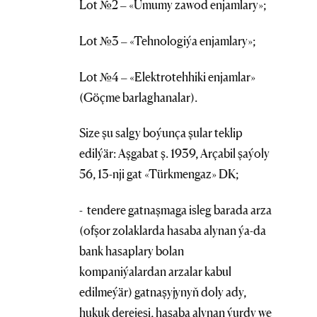
Lot №2 – «Umumy zawod enjamlary»;
Lot №3 – «Tehnologiýa enjamlary»;
Lot №4 – «Elektrotehhiki enjamlar»
(Göçme barlaghanalar).
Size şu salgy boýunça şular teklip
edilýär: Aşgabat ş. 1939, Arçabil şaýoly
56, 13-nji gat «Türkmengaz» DK;
- tendere gatnaşmaga isleg barada arza
(ofşor zolaklarda hasaba alynan ýa-da
bank hasaplary bolan
kompaniýalardan arzalar kabul
edilmeýär) gatnaşyjynyň doly ady,
hukuk derejesi, hasaba alynan ýurdy we