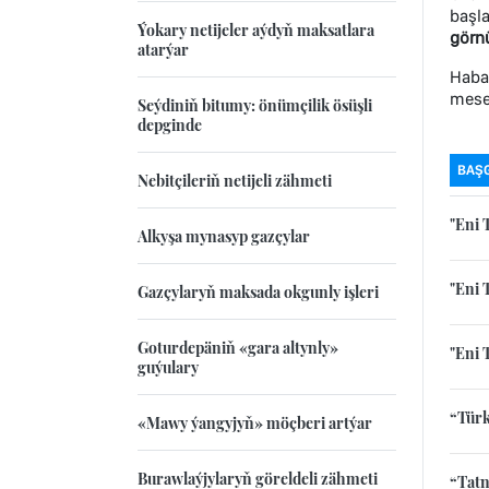
başl
Ýokary netijeler aýdyň maksatlara
görn
atarýar
Habar
mesel
Seýdiniň bitumy: önümçilik ösüşli
depginde
BAŞ
Nebitçileriň netijeli zähmeti
"Eni 
Alkyşa mynasyp gazçylar
"Eni 
Gazçylaryň maksada okgunly işleri
Goturdepäniň «gara altynly»
"Eni 
guýulary
“Türk
«Mawy ýangyjyň» möçberi artýar
Burawlaýjylaryň göreldeli zähmeti
“Tatn