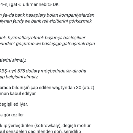
6, 4-nji gat «Türkmennebit» DK:
an ýa-da bank hasaplary bolan kompaniýalardan
alynan ýurdy we bank rekwizitlerini görkezmek
irmek, hyzmatlary etmek boýunça bäsleşikler
lerinden" göçürme we bäsleşige gatnaşmak üçin
lerini almaly.
 ABŞ-nyň 5
75
dollary möçberinde ýa-da oňa
ap belgisini almaly.
rada bildirişiň çap edilen wagtyndan 30 (otuz)
man kabul edilýär.
egişli edilýär.
a görkeziler.
klip ýerleşdirilen (kotirowkaly), degişli möhür
ul serişdeleri geçirilenden soň, seredilip