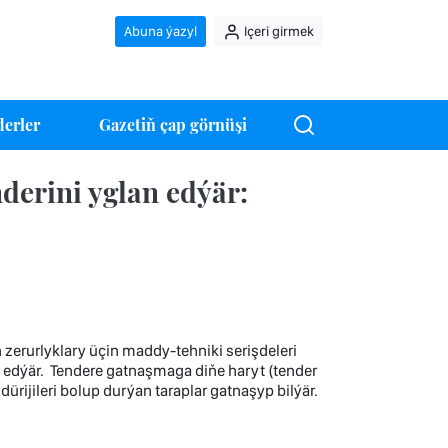
Abuna ýazyl
Içeri girmek
erler
Gazetiň çap görnüşi
erini yglan edýär:
erurlyklary üçin maddy-tehniki serişdeleri
n edýär. Tendere gatnaşmaga diňe haryt (tender
rijileri bolup durýan taraplar gatnaşyp bilýär.