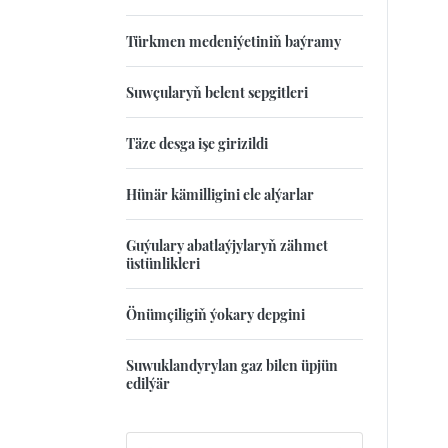
Türkmen medeniýetiniň baýramy
Suwçularyň belent sepgitleri
Täze desga işe girizildi
Hünär kämilligini ele alýarlar
Guýulary abatlaýjylaryň zähmet
üstünlikleri
Önümçiligiň ýokary depgini
Suwuklandyrylan gaz bilen üpjün
edilýär