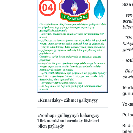
Size 
·
ten
arzal
bilen
·
"Döw
haky
gerek
·
lot
·
Bäsl
ekwi
Tende
günü
«Kenardaky» zähmet galkynyşy
Ýokar
Pul s
«Yonhap» gullugynyň habarçysy
Türkmenistan baradaky täsirleri
Bildi
bilen paýlaşdy
bilen