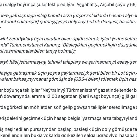
şu salgy boýunça şular teklip edilýär: Aşgabat ş., Arçabil şaýoly 5
dere gatnaşmaga isleg barada arza
(
ofşor zolaklarda hasaba alyn
ar kabul edilmeýär
)
gatnaşyjynyň doly ady, hukuk derejesi, hasaba 
;
let zerurlyklary üçin harytlar bilen üpjün etmek, işleri ýerine ýet
nda" Türkmenistanyň Kanuny, "Bäsleşikleri geçirmekligiň düzgün
li resminamalar bilen tanyş bolmaly;
laryň häsiýetnamasyny, tehniki talaplary we şertnamanyň esasy şert
eşige gatnaşmak üçin yzyna gaýtarmazlyk şerti bilen bir Lot üçin
walent bahasyny manat görnüşinde (GBS-i
bilen
) tölemek üçin has
r boýunça teklipler “Neýtralnyý Türkmenistan” gazetinde tender ba
ň dowamynda, emma 12.00 sagatdan (ýerli wagt boýunça) gijä gal
da görkezilen möhletden soň gelip gowşan teklipler seredilmäge d
erişdelerini geçirmek üçin hasap belgisi ýazmaça arza tabşyryland
riş neşir edilen pursatyndan başlap, bäsleşik üçin doly görnüşde te
 kepillendirilen bukja ýokarda görkezilen salga ugradylyp, hasaba p