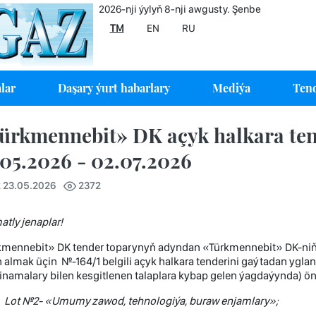
2026-nji ýylyň 8-nji awgusty. Şenbe
TM
EN
RU
lar
Daşary ýurt habarlary
Mediýa
Tend
ürkmennebit» DK açyk halkara tend
.05.2026 - 02.07.2026
2 23.05.2026
2372
tly jenaplar
!
kmennebit» DK tender toparynyň adyndan «Türkmennebit» DK-niň z
 almak üçin №-164/1 belgili açyk halkara tenderini gaýtadan ygla
namalary bilen kesgitlenen talaplara kybap gelen ýagdaýynda) öndü
Lot
№2- «
Umumy zawod
,
tehnologiýa
,
buraw enjamlary
»;