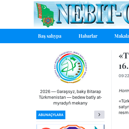
Baş sahypa
Habarlar
Makala
«T
16
09:2
Horma
2026 — Garaşsyz, baky Bitarap
Türkmenistan — bedew batly at-
«Tür
myradyň mekany
satyn
resmi
ABUNAÇYLARA