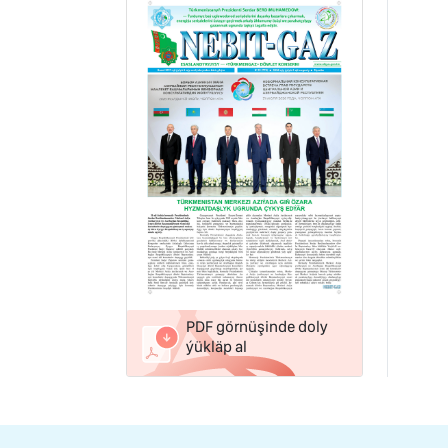
PDF görnüşinde doly
ýükläp al