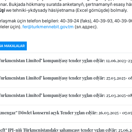
anar
.
Bukjada hökmany suratda anketanyň, şertnamanyň esasy h
üşi
we tehniki-ykdysady häsiýetnama (Excel görnüşde) bolmaly.
laşmak üçin telefon belgileri: 40-39-24 (faks), 40-39-93, 40-39-90
eler üçin).
fer@turkmennebit.gov.tm
(эл.адрес).
GA MAKALALAR
Turkmenistan Limited" kompaniýasy tender yglan edýär: 12.06.2023-2
Turkmenistan Limited" kompaniýasy tender yglan edýär: 27.03.2025- 0
Turkmenistan Limited" kompaniýasy tender yglan edýär: 25.03.2025-0
mengaz” Döwlet konserni açyk Tender yglan edýär: 26.03.2025 - 07.05
eft” JPJ-niň Türkmenistandaky şahamçasy tender yglan edýär: 25.06.2