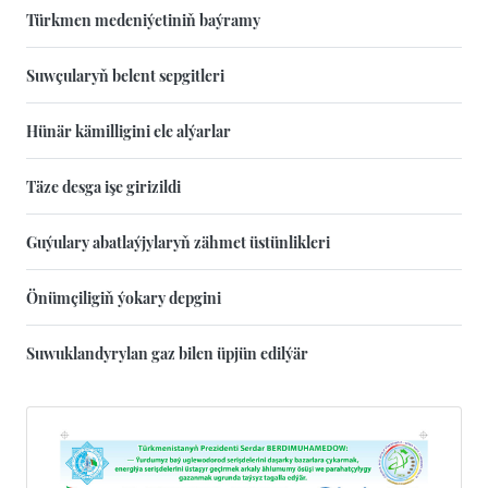
Türkmen medeniýetiniň baýramy
Suwçularyň belent sepgitleri
Hünär kämilligini ele alýarlar
Täze desga işe girizildi
Guýulary abatlaýjylaryň zähmet üstünlikleri
Önümçiligiň ýokary depgini
Suwuklandyrylan gaz bilen üpjün edilýär