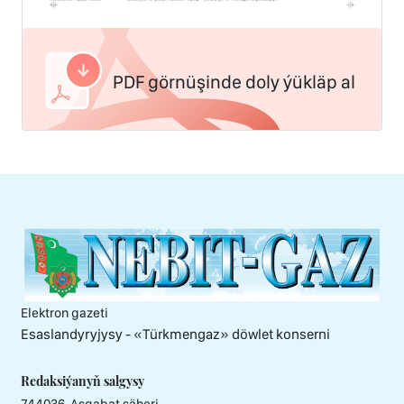
PDF görnüşinde doly ýükläp al
Elektron gazeti
Esaslandyryjysy - «Тürkmengaz» döwlet konserni
Redaksiýanyň salgysy