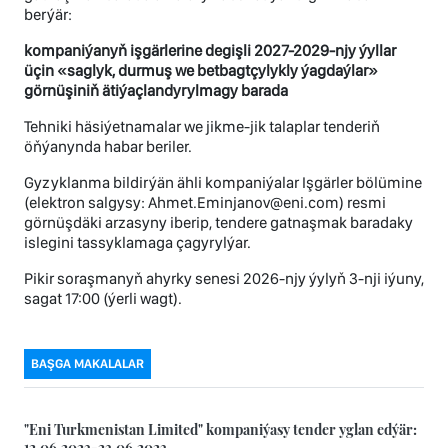
berýär:
kompaniýanyň işgärlerine degişli 2027-2029-njy ýyllar
üçin «saglyk, durmuş we betbagtçylykly ýagdaýlar»
görnüşiniň ätiýaçlandyrylmagy barada
Tehniki häsiýetnamalar we jikme-jik talaplar tenderiň
öňýanynda habar beriler.
Gyzyklanma bildirýän ähli kompaniýalar Işgärler bölümine
(elektron salgysy: Ahmet.Eminjanov@eni.com) resmi
görnüşdäki arzasyny iberip, tendere gatnaşmak baradaky
islegini tassyklamaga çagyrylýar.
Pikir soraşmanyň ahyrky senesi 2026-njy ýylyň 3-nji iýuny,
sagat 17:00 (ýerli wagt).
BAŞGA MAKALALAR
"Eni Turkmenistan Limited" kompaniýasy tender yglan edýär:
12.06.2023-23.06.2023