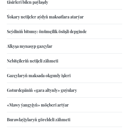
täsirleri bilen paýlaşdy
Ýokary netijeler aýdyň maksatlara atarýar
Seýdiniň bitumy: önümçilik ösüşli depginde
Alkyşa mynasyp gazçylar
Nebitçileriň netijeli zähmeti
Gazçylaryň maksada okgunly işleri
Goturdepäniň «gara altynly» guýulary
«Mawy ýangyjyň» möçberi artýar
Burawlaýjylaryň göreldeli zähmeti