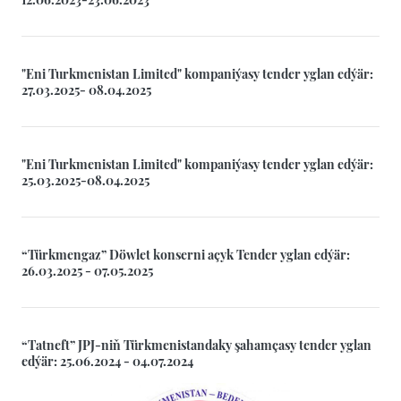
"Eni Turkmenistan Limited" kompaniýasy tender yglan edýär:
27.03.2025- 08.04.2025
"Eni Turkmenistan Limited" kompaniýasy tender yglan edýär:
25.03.2025-08.04.2025
“Türkmengaz” Döwlet konserni açyk Tender yglan edýär:
26.03.2025 - 07.05.2025
“Tatneft” JPJ-niň Türkmenistandaky şahamçasy tender yglan
edýär: 25.06.2024 - 04.07.2024