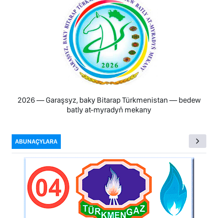
2026 — Garaşsyz, baky Bitarap Türkmenistan — bedew
batly at-myradyň mekany
ABUNAÇYLARA