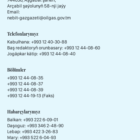
744036, Aşgabat şäheri,
Arçabil şaýolunyň 58-nji jaýy
Email:
nebit-gazgazeti@oilgas.gov.tm
Telefonlarymyz
Kabulhana:
+993 12 40-30-88
Baş redaktoryň orunbasary:
+993 12 44-08-60
Jogäpkar kätip:
+993 12 44-08-40
Bölümler
+993 12 44-08-35
+993 12 44-08-37
+993 12 44-08-39
+993 12 44-19-13 (Faks)
Habarçylarymyz
Balkan: +993 222 6-09-01
Daşoguz: +993 346 2-48-90
Lebap: +993 422 3-26-83
Mary: +993 522 6-04-93