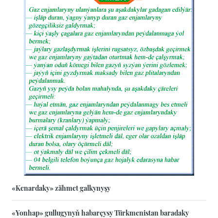
«Kenardaky» zähmet galkynyşy
«Yonhap» gullugynyň habarçysy Türkmenistan baradaky