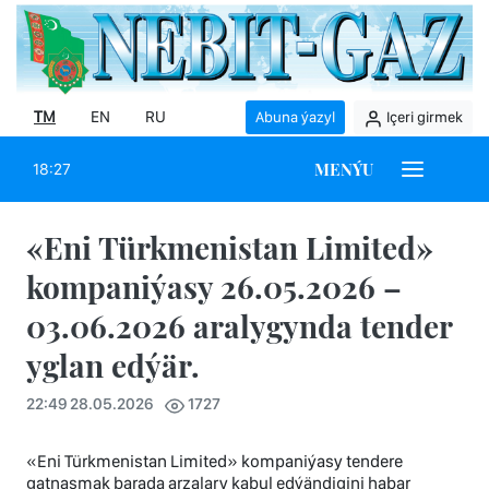
TM
EN
RU
Abuna ýazyl
Içeri girmek
MENÝU
18:27
«Eni Türkmenistan Limited»
kompaniýasy 26.05.2026 –
03.06.2026 aralygynda tender
yglan edýär.
22:49 28.05.2026
1727
«Eni Türkmenistan Limited» kompaniýasy tendere
gatnaşmak barada arzalary kabul edýändigini habar