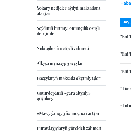
Habar
Ýokary netijeler aýdyň maksatlara
atarýar
BAŞ
Seýdiniň bitumy: önümçilik ösüşli
depginde
"Eni 
Nebitçileriň netijeli zähmeti
"Eni 
Alkyşa mynasyp gazçylar
"Eni 
Gazçylaryň maksada okgunly işleri
“Türk
Goturdepäniň «gara altynly»
guýulary
“Tatn
«Mawy ýangyjyň» möçberi artýar
Burawlaýjylaryň göreldeli zähmeti