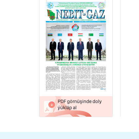
PDF görnüşinde doly
ýükläp al