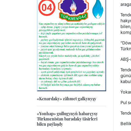
araga
Tende
hakyn
bilen
kompa
“Döwl
Türk
ABŞ-n
Tende
günün
kabul
Ýokar
«Kenardaky» zähmet galkynyşy
Pul s
Tende
«Yonhap» gullugynyň habarçysy
Türkmenistan baradaky täsirleri
Belli
bilen paýlaşdy