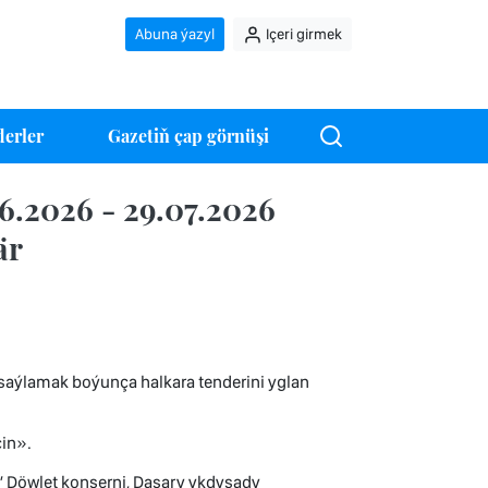
Abuna ýazyl
Içeri girmek
erler
Gazetiň çap görnüşi
6.2026 - 29.07.2026
är
aýlamak boýunça halkara tenderini yglan
çin».
z” Döwlet konserni, Daşary ykdysady