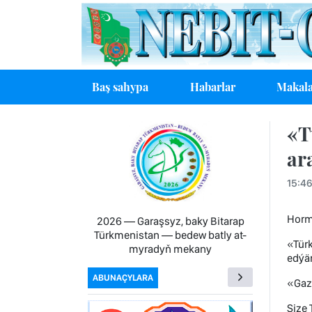
Baş sahypa
Habarlar
Makala
«T
ar
15:4
Horma
2026 — Garaşsyz, baky Bitarap
Türkmenistan — bedew batly at-
«Tür
myradyň mekany
edýär
ABUNAÇYLARA
«Gazg
Size 