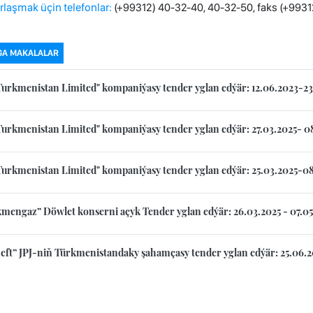
laşmak üçin telefonlar:
(+99312) 40-32-40, 40-32-50, faks (+9931
GA MAKALALAR
Turkmenistan Limited" kompaniýasy tender yglan edýär: 12.06.2023-2
Turkmenistan Limited" kompaniýasy tender yglan edýär: 27.03.2025- 0
Turkmenistan Limited" kompaniýasy tender yglan edýär: 25.03.2025-0
mengaz” Döwlet konserni açyk Tender yglan edýär: 26.03.2025 - 07.05
eft” JPJ-niň Türkmenistandaky şahamçasy tender yglan edýär: 25.06.2