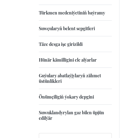
Türkmen medeniýetiniň baýramy
Suwçularyň belent sepgitleri
Täze desga işe girizildi
Hünär kämilligini ele alýarlar
Guýulary abatlaýjylaryň zähmet
üstünlikleri
Önümçiligiň ýokary depgini
Suwuklandyrylan gaz bilen üpjün
edilýär