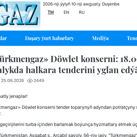
2026-nji ýylyň 10-nji awgusty. Duşenbe
TM
EN
RU
lar
Daşary ýurt habarlary
Mediýa
Tend
ürkmengaz» Döwlet konserni: 18.0
alykda halkara tenderini yglan edý
6 25.06.2026
2449
tly jenaplar!
kmengaz» Döwlet konserni tender toparynyň adyndan potratçyny s
.
eçirijilerini turba içinden barlamak boýunça hyzmatlary etmek ü
Türkmenistan, Aşgabat ş., Arçabil şaýoly, 56-njy jaýy, “Türkmenga