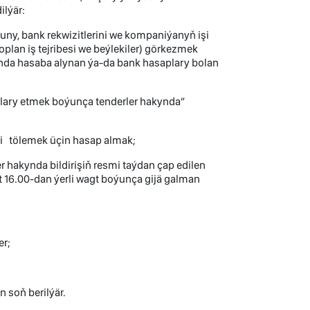
ilýär:
uny, bank rekwizitlerini we kompaniýanyň işi
plan iş tejribesi we beýlekiler) görkezmek
rynda hasaba alynan ýa-da bank hasaplary bolan
matlary etmek boýunça tenderler hakynda”
ri tölemek üçin hasap almak;
 hakynda bildirişiň resmi taýdan çap edilen
 16.00-dan ýerli wagt boýunça gijä galman
er;
n soň berilýär.