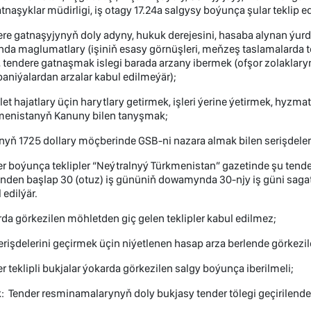
tnaşyklar müdirligi, iş otagy 17.24a salgysy boýunça şular teklip ed
re gatnaşyjynyň doly adyny, hukuk derejesini, hasaba alynan ýurd
da maglumatlary (işiniň esasy görnüşleri, meňzeş taslamalarda to
, tendere gatnaşmak islegi barada arzany ibermek (ofşor zolakla
niýalardan arzalar kabul edilmeýär);
et hajatlary üçin harytlary getirmek, işleri ýerine ýetirmek, hyz
menistanyň Kanuny bilen tanyşmak;
yň 1725 dollary möçberinde GSB-ni nazara almak bilen serişdele
r boýunça teklipler “Neýtralnyý Türkmenistan” gazetinde şu tender
den başlap 30 (otuz) iş gününiň dowamynda 30-njy iş güni sagat
 edilýär.
da görkezilen möhletden giç gelen teklipler kabul edilmez;
erişdelerini geçirmek üçin niýetlenen hasap arza berlende görkezil
r teklipli bukjalar ýokarda görkezilen salgy boýunça iberilmeli;
k: Tender resminamalarynyň doly bukjasy tender tölegi geçirilende