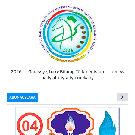
2026 — Garaşsyz, baky Bitarap Türkmenistan — bedew
batly at-myradyň mekany
ABUNAÇYLARA