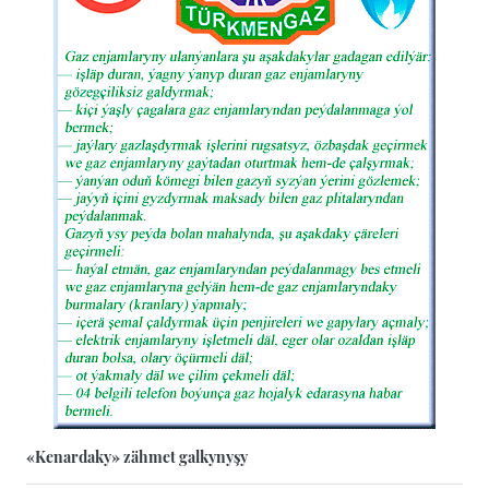
«Kenardaky» zähmet galkynyşy