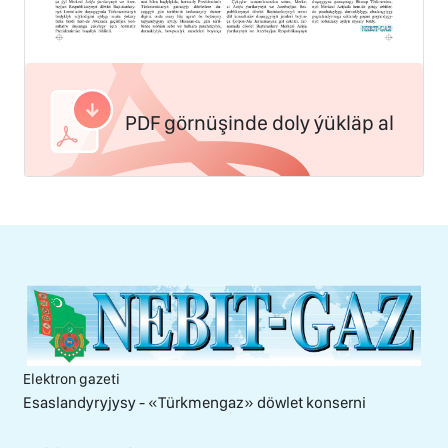
PDF görnüşinde doly ýükläp al
Elektron gazeti
Esaslandyryjysy - «Тürkmengaz» döwlet konserni