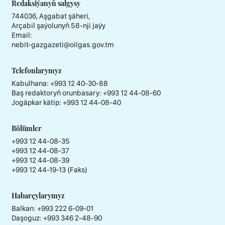
Redaksiýanyň salgysy
744036, Aşgabat şäheri,
Arçabil şaýolunyň 58-nji jaýy
Email:
nebit-gazgazeti@oilgas.gov.tm
Telefonlarymyz
Kabulhana:
+993 12 40-30-88
Baş redaktoryň orunbasary:
+993 12 44-08-60
Jogäpkar kätip:
+993 12 44-08-40
Bölümler
+993 12 44-08-35
+993 12 44-08-37
+993 12 44-08-39
+993 12 44-19-13 (Faks)
Habarçylarymyz
Balkan: +993 222 6-09-01
Daşoguz: +993 346 2-48-90