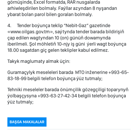
görnüşinde, Excel formatda, RAR nusgalarda
arhiwleşdirilen bolmaly. Faýllar azyndan 8 nyşandan
ybarat bolan parol bilen goralan bolmaly.
4. Tender boýunça teklip “Nebit-Gaz” gazetinde
«www.oilgas.gov.tm», saýtynda tender barada bildirişiň
çap edilen wagtyndan 10 (on) günüň dowamynda
iberilmeli. Şol möhletiň 10-njy iş güni ýerli wagt boýunça
18.00 sagatdan giç gelen teklipler kabul edilmez.
Takyk maglumaty almak üçin:
Guramaçylyk meseleleri barada MTO inženerine +993-65-
83-18-99 belgili telefon boýunça ýüz tutmaly;
Tehniki meseleler barada önümçilik gözegçiligi toparynyň
ýolbaşçysyna +993-63-27-42-34 belgili telefon boýunça
ýüz tutmaly;
BAŞGA MAKALALAR