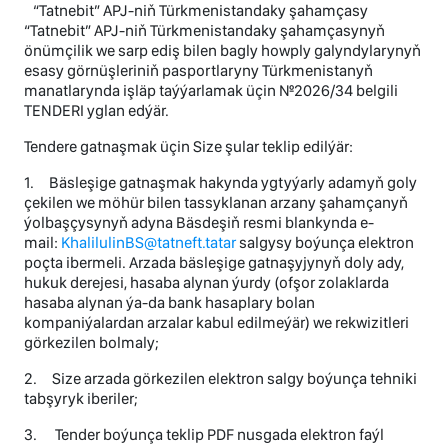
“Tatnebit” APJ-niň Türkmenistandaky şahamçasy
“Tatnebit” APJ-niň Türkmenistandaky şahamçasynyň
önümçilik we sarp ediş bilen bagly howply galyndylarynyň
esasy görnüşleriniň pasportlaryny Türkmenistanyň
manatlarynda işläp taýýarlamak üçin №2026/34 belgili
TENDERI yglan edýär.
Tendere gatnaşmak üçin Size şular teklip edilýär:
1. Bäsleşige gatnaşmak hakynda ygtyýarly adamyň goly
çekilen we möhür bilen tassyklanan arzany şahamçanyň
ýolbaşçysynyň adyna Bäsdeşiň resmi blankynda e-
mail:
KhalilulinBS@tatneft.tatar
salgysy boýunça elektron
poçta ibermeli. Arzada bäsleşige gatnaşyjynyň doly ady,
hukuk derejesi, hasaba alynan ýurdy (ofşor zolaklarda
hasaba alynan ýa-da bank hasaplary bolan
kompaniýalardan arzalar kabul edilmeýär) we rekwizitleri
görkezilen bolmaly;
2. Size arzada görkezilen elektron salgy boýunça tehniki
tabşyryk iberiler;
3. Tender boýunça teklip PDF nusgada elektron faýl