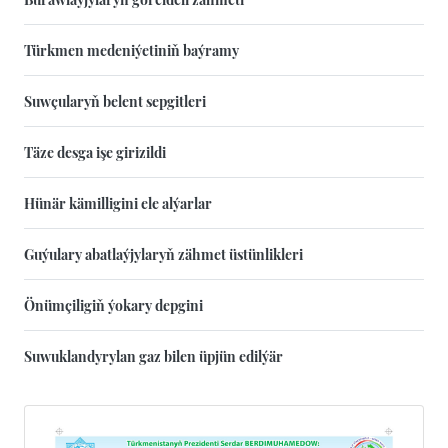
Türkmen medeniýetiniň baýramy
Suwçularyň belent sepgitleri
Täze desga işe girizildi
Hünär kämilligini ele alýarlar
Guýulary abatlaýjylaryň zähmet üstünlikleri
Önümçiligiň ýokary depgini
Suwuklandyrylan gaz bilen üpjün edilýär