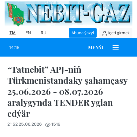
TM
EN
RU
Abuna ýazyl
Içeri girmek
MENÝU
14:18
“Tatnebit” APJ-niň
Türkmenistandaky şahamçasy
25.06.2026 - 08.07.2026
aralygynda TENDER yglan
edýär
21:52 25.06.2026
1519