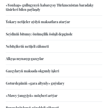
«Yonhap» gullugynyň habarçysy Türkmenistan baradaky
täsirleri bilen paýlaşdy
Ýokary netijeler aýdyň maksatlara atarýar
Seýdiniň bitumy: önümçilik ösüşli depginde
Nebitçileriň netijeli zähmeti
Alkyşa mynasyp gazçylar
Gazçylaryň maksada okgunly işleri
Goturdepäniň «gara altynly» guýulary
«Mawy ýangyjyň» möçberi artýar
Burawlaýjylaryň göreldeli zähmeti