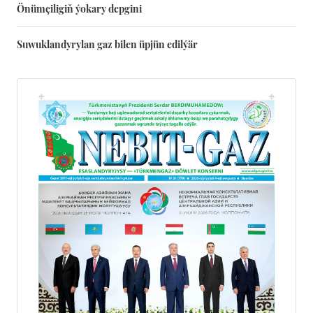
Önümçiligiň ýokary depgini
Suwuklandyrylan gaz bilen üpjün edilýär