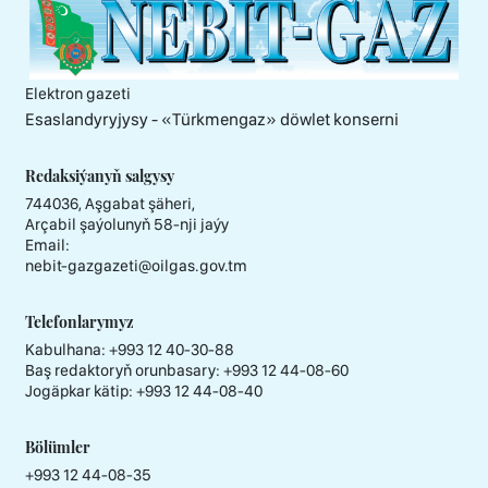
Elektron gazeti
Esaslandyryjysy - «Тürkmengaz» döwlet konserni
Redaksiýanyň salgysy
744036, Aşgabat şäheri,
Arçabil şaýolunyň 58-nji jaýy
Email:
nebit-gazgazeti@oilgas.gov.tm
Telefonlarymyz
Kabulhana:
+993 12 40-30-88
Baş redaktoryň orunbasary:
+993 12 44-08-60
Jogäpkar kätip:
+993 12 44-08-40
Bölümler
+993 12 44-08-35