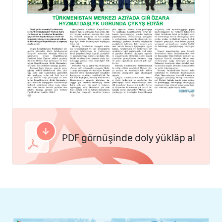
PDF görnüşinde doly ýükläp al