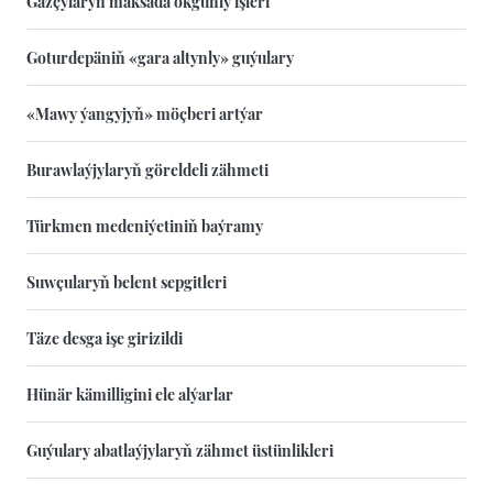
Gazçylaryň maksada okgunly işleri
Goturdepäniň «gara altynly» guýulary
«Mawy ýangyjyň» möçberi artýar
Burawlaýjylaryň göreldeli zähmeti
Türkmen medeniýetiniň baýramy
Suwçularyň belent sepgitleri
Täze desga işe girizildi
Hünär kämilligini ele alýarlar
Guýulary abatlaýjylaryň zähmet üstünlikleri