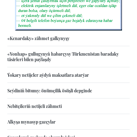
«Kenardaky» zähmet galkynyşy
«Yonhap» gullugynyň habarçysy Türkmenistan baradaky
täsirleri bilen paýlaşdy
Ýokary netijeler aýdyň maksatlara atarýar
Seýdiniň bitumy: önümçilik ösüşli depginde
Nebitçileriň netijeli zähmeti
Alkyşa mynasyp gazçylar