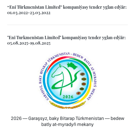
“Eni Türkmenistan Limited” kompaniýasy tender yglan edýär:
01.03.2022-23.03.2022
"Eni Turkmenistan Limited" kompaniýasy tender yglan edýär:
05.08.2025-19.08.2025
2026 — Garaşsyz, baky Bitarap Türkmenistan — bedew
batly at-myradyň mekany