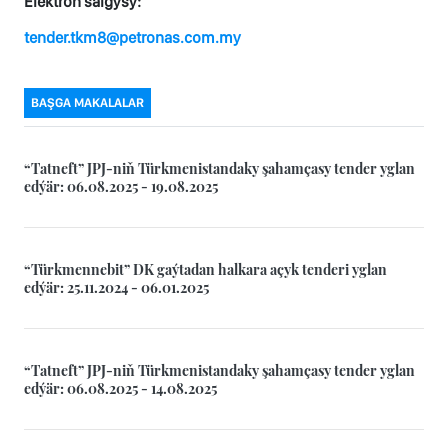
Elektron salgysy:
tender.tkm8@petronas.com.my
BAŞGA MAKALALAR
“Tatneft” JPJ-niň Türkmenistandaky şahamçasy tender yglan
edýär: 06.08.2025 - 19.08.2025
“Türkmennebit” DK gaýtadan halkara açyk tenderi yglan
edýär: 25.11.2024 - 06.01.2025
“Tatneft” JPJ-niň Türkmenistandaky şahamçasy tender yglan
edýär: 06.08.2025 - 14.08.2025