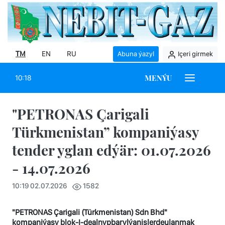
TM
EN
RU
Abuna ýazyl
Içeri girmek
MENÝU
10:18
"PETRONAS Çarigali
Türkmenistan” kompaniýasy
tender yglan edýär: 01.07.2026
- 14.07.2026
10:19 02.07.2026
1582
"PETRONAS Çarigali (Türkmenistan) Sdn Bhd"
kompaniýasy
blok
-
I
-
de
alnyp
baryl
ý
an
i
ş
lerde
ulanmak