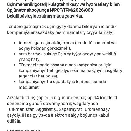
üç
in
mehaniki
g
ö
teriji
-
ulag
tehnikasy
we hyzmatlary
bilen
ü
pj
ü
n
etmek
bo
ý
un
ç
a
№
PCT
/
TPM
/2026/003
belgili
b
ä
sle
ş
ige
gatna
ş
maga
ç
agyr
ý
ar
.
Tendere gatnaşmak üçin gyzyklanma bildirýän islendik
kompaniýalar aşakdaky resminamalary taýýarlamaly:
tendere gatnaşmak üçin arza (tenderiň nomerini we
adyny hökman görkezmeli);
arza bermek hukugy üçin ygtyýarlandyrylan wekiliň
ynanç haty;
Türkmenistanda hasaba alnan kompaniýalar üçin
kompaniýanyň bellige alyş resminamasynyň nusgalary
(eger olar bar bolsa);
kompaniýanyň bu ugurdaky iş tejribesi barada
maglumat.
Arzalar bildiriş çap edilen gününden başlap, 14 (on dört)
senenama günüň dowamynda iş wagtlarynda
Türkmenistan, Aşgabat ş., Saparmyrat Türkmenbaşy
şaýoly, 81 salgy ýa-da elektron salgy boýunça kabul
edilýär.