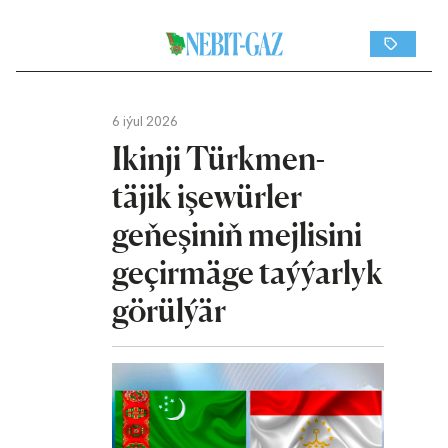
6 iýul 2026
Ikinji Türkmen-
täjik işewürler
geňeşiniň mejlisini
geçirmäge taýýarlyk
görülýär