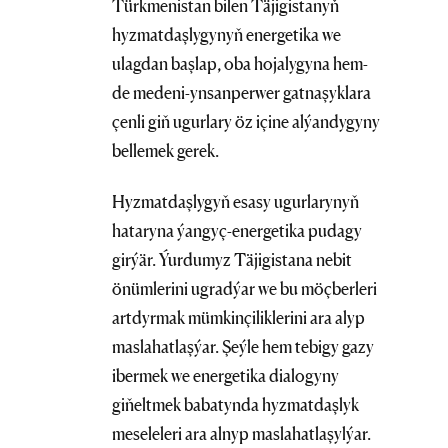
Türkmenistan bilen Täjigistanyň
hyzmatdaşlygynyň energetika we
ulagdan başlap, oba hojalygyna hem-
de medeni-ynsanperwer gatnaşyklara
çenli giň ugurlary öz içine alýandygyny
bellemek gerek.
Hyzmatdaşlygyň esasy ugurlarynyň
hataryna ýangyç-energetika pudagy
girýär. Ýurdumyz Täjigistana nebit
önümlerini ugradýar we bu möçberleri
artdyrmak mümkinçiliklerini ara alyp
maslahatlaşýar. Şeýle hem tebigy gazy
ibermek we energetika dialogyny
giňeltmek babatynda hyzmatdaşlyk
meseleleri ara alnyp maslahatlaşylýar.