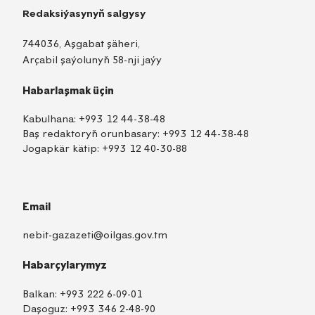
Redaksiýasynyň salgysy
744036, Aşgabat şäheri,
Arçabil şaýolunyň 58-nji jaýy
Habarlaşmak üçin
Kabulhana:
+993 12 44-38-48
Baş redaktoryň orunbasary:
+993 12 44-38-48
Jogapkär kätip:
+993 12 40-30-88
Email
nebit-gazazeti@oilgas.gov.tm
Habarçylarymyz
Balkan:
+993 222 6-09-01
Daşoguz:
+993 346 2-48-90