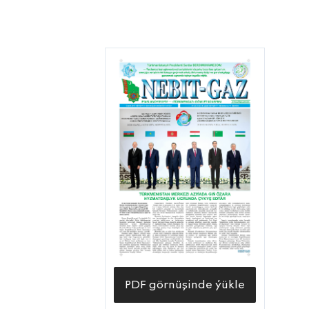
PDF görnüşinde ýükle