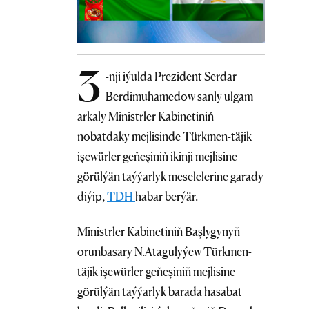
3
-nji iýulda Prezident Serdar
Berdimuhamedow sanly ulgam
arkaly Ministrler Kabinetiniň
nobatdaky mejlisinde Türkmen-täjik
işewürler geňeşiniň ikinji mejlisine
görülýän taýýarlyk meselelerine garady
diýip,
TDH
habar berýär.
Ministrler Kabinetiniň Başlygynyň
orunbasary N.Atagulyýew Türkmen-
täjik işewürler geňeşiniň mejlisine
görülýän taýýarlyk barada hasabat