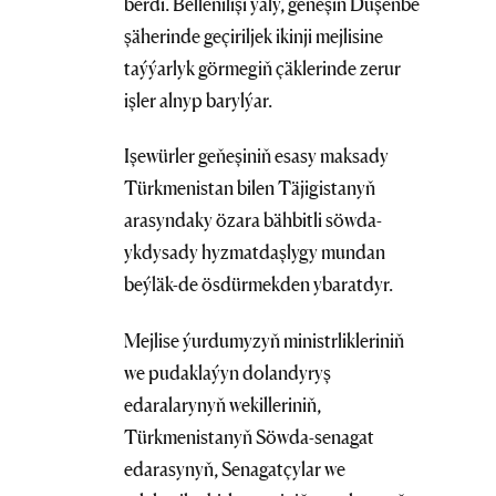
berdi. Bellenilişi ýaly, geňeşiň Duşenbe
şäherinde geçiriljek ikinji mejlisine
taýýarlyk görmegiň çäklerinde zerur
işler alnyp barylýar.
Işewürler geňeşiniň esasy maksady
Türkmenistan bilen Täjigistanyň
arasyndaky özara bähbitli söwda-
ykdysady hyzmatdaşlygy mundan
beýläk-de ösdürmekden ybaratdyr.
Mejlise ýurdumyzyň ministrlikleriniň
we pudaklaýyn dolandyryş
edaralarynyň wekilleriniň,
Türkmenistanyň Söwda-senagat
edarasynyň, Senagatçylar we