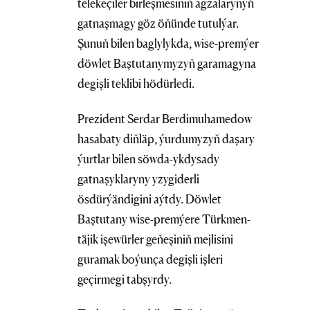
telekeçiler birleşmesiniň agzalarynyň
gatnaşmagy göz öňünde tutulýar.
Şunuň bilen baglylykda, wise-premýer
döwlet Baştutanymyzyň garamagyna
degişli teklibi hödürledi.
Prezident Serdar Berdimuhamedow
hasabaty diňläp, ýurdumyzyň daşary
ýurtlar bilen söwda-ykdysady
gatnaşyklaryny yzygiderli
ösdürýändigini aýtdy. Döwlet
Baştutany wise-premýere Türkmen-
täjik işewürler geňeşiniň mejlisini
guramak boýunça degişli işleri
geçirmegi tabşyrdy.