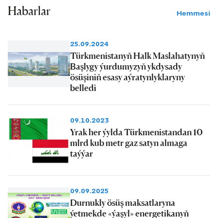
Habarlar
Hemmesi
25.09.2024
Türkmenistanyň Halk Maslahatynyň
Başlygy ýurdumyzyň ykdysady
ösüşiniň esasy aýratynlyklaryny
belledi
09.10.2023
Yrak her ýylda Türkmenistandan 10
mlrd kub metr gaz satyn almaga
taýýar
09.09.2025
Durnukly ösüş maksatlaryna
ýetmekde «ýaşyl» energetikanyň