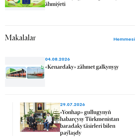
ähmiýeti
Makalalar
Hemmesi
04.08.2026
«Kenardaky» zähmet galkynyşy
29.07.2026
«Yonhap» gullugynyň
habarçysy Türkmenistan
baradaky täsirleri bilen
paýlaşdy