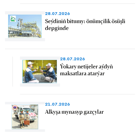
28.07.2026
Seýdiniň bitumy: önümçilik ösüşli
depginde
28.07.2026
Ýokary netijeler aýdyň
maksatlara atarýar
21.07.2026
Alkyşa mynasyp gazçylar