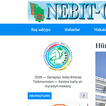
Baş sahypa
Habarlar
Makala
Hün
2026 — Garaşsyz, baky Bitarap
Türkmenistan — bedew batly at-
myradyň mekany
ABUNAÇYLARA