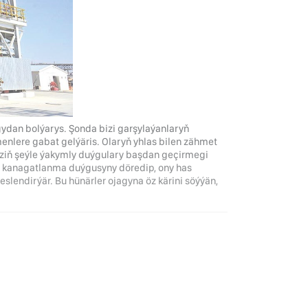
gydan bolýarys. Şonda bizi garşylaýanlaryň
nlere gabat gelýäris. Olaryň yhlas bilen zähmet
iziň şeýle ýakymly duýgulary başdan geçirmegi
z kanagatlanma duýgusyny döredip, ony has
lendirýär. Bu hünärler ojagyna öz kärini söýýän,