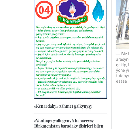
— Biz 
arasyn
çekip,
ýöne ý
tutaný
esasa
«Kenardaky» zähmet galkynyşy
«Yonhap» gullugynyň habarçysy
Türkmenistan baradaky täsirleri bilen