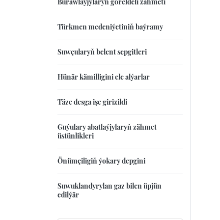
Burawlaýjylaryň göreldeli zähmeti
Türkmen medeniýetiniň baýramy
Suwçularyň belent sepgitleri
Hünär kämilligini ele alýarlar
Täze desga işe girizildi
Guýulary abatlaýjylaryň zähmet
üstünlikleri
Önümçiligiň ýokary depgini
Suwuklandyrylan gaz bilen üpjün
edilýär