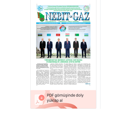
PDF görnüşinde doly
ýükläp al