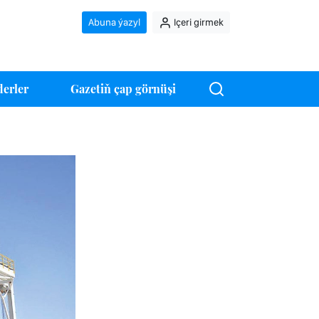
Abuna ýazyl
Içeri girmek
erler
Gazetiň çap görnüşi