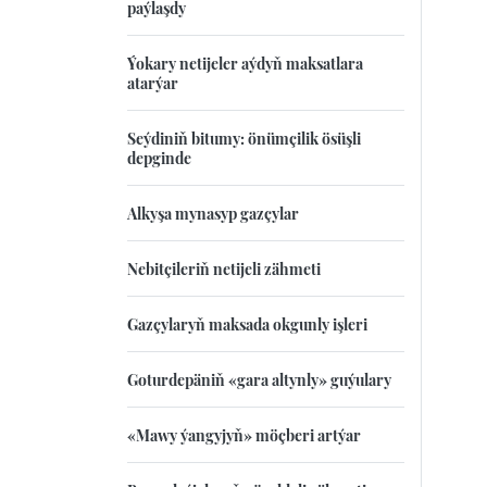
paýlaşdy
Ýokary netijeler aýdyň maksatlara
atarýar
Seýdiniň bitumy: önümçilik ösüşli
depginde
Alkyşa mynasyp gazçylar
Nebitçileriň netijeli zähmeti
Gazçylaryň maksada okgunly işleri
Goturdepäniň «gara altynly» guýulary
«Mawy ýangyjyň» möçberi artýar