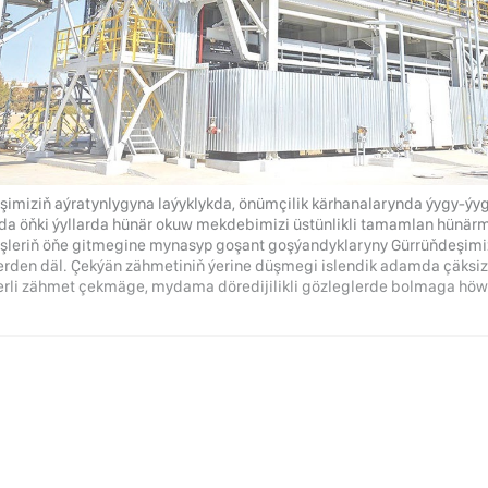
işimiziň aýratynlygyna laýyklykda, önümçilik kärhanalarynda ýygy-ýy
da öňki ýyllarda hünär okuw mekdebimizi üstünlikli tamamlan hünärme
 işleriň öňe gitmegine mynasyp goşant goşýandyklaryny Gürrüňdeşim
erden däl. Çekýän zähmetiniň ýerine düşmegi islendik adamda çäksi
erli zähmet çekmäge, mydama döredijilikli gözleglerde bolmaga höwes