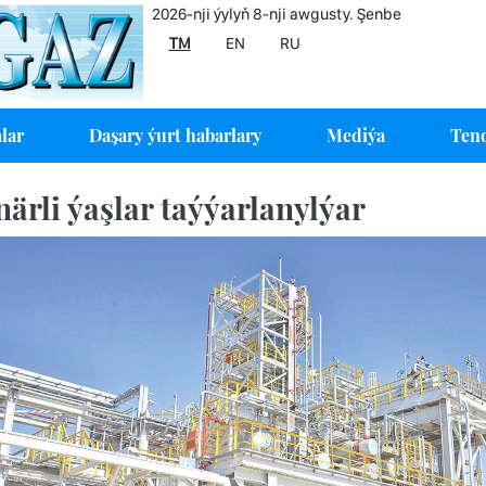
2026-nji ýylyň 8-nji awgusty. Şenbe
TM
EN
RU
lar
Daşary ýurt habarlary
Mediýa
Tend
ärli ýaşlar taýýarlanylýar