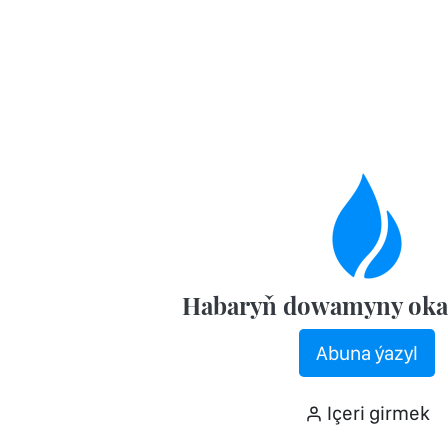
Habaryň dowamyny oka
Abuna ýazyl
Içeri girmek