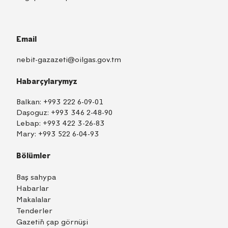
Email
nebit-gazazeti@oilgas.gov.tm
Habarçylarymyz
Balkan:
+993 222 6-09-01
Daşoguz:
+993 346 2-48-90
Lebap:
+993 422 3-26-83
Mary:
+993 522 6-04-93
Bölümler
Baş sahypa
Habarlar
Makalalar
Tenderler
Gazetiň çap görnüşi