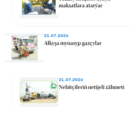
maksatlara atarýar
21.07.2026
Alkyşa mynasyp gazçylar
21.07.2026
Nebitçileriň netijeli zähmeti