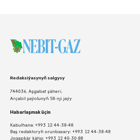
Redaksiýasynyň salgysy
744036, Aşgabat şäheri,
Arçabil şaýolunyň 58-nji jaýy
Habarlaşmak üçin
Kabulhana:
+993 12 44-38-48
Baş redaktoryň orunbasary:
+993 12 44-38-48
Jogapkär kätip:
+993 12 40-30-88