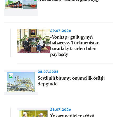
29.07.2026
«Yonhap» gullugynyň
habarçysy Türkmenistan
baradaky täsirleri bilen
paýlaşdy
28.07.2026
Seýdiniň bitumy: önümçilik ösüşli
depginde
28.07.2026
Ýokary netijeler aýdyň