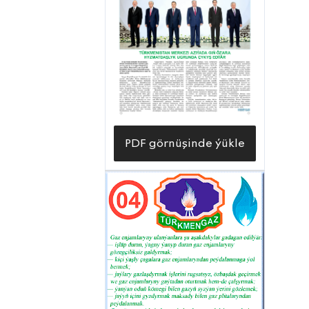
PDF görnüşinde ýükle