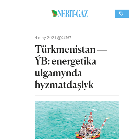
4 maý 2021
24767
Türkmenistan —
ÝB: energetika
ulgamynda
hyzmatdaşlyk