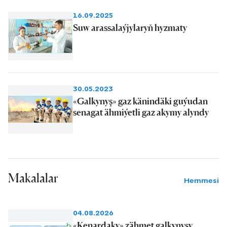
16.09.2025
Suw arassalaýjylaryň hyzmaty
30.05.2023
«Galkynyş» gaz känindäki guýudan
senagat ähmiýetli gaz akymy alyndy
Makalalar
Hemmesi
04.08.2026
«Kenardaky» zähmet galkynyşy