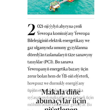
2
021-nji ýylyň ahyryna çenli
Ýewropa komissiýasy Ýewropa
Bileleşiginiň elektrik energetikasy we
gaz ulgamynda umumy gyzyklanma
döredýän taslamalaryň täze sanawyny
tassyklar (PCI). Bu sanawa
Ýewropanyň energetika bazary üçin
zerur bolan hem-de ÝB-niň elýeterli,
howpsuz we durnukly energiýany
Makala diňe
üpjün etmek boýunça energetika
syýasatynyň maksatlaryna ýetmek üçin
abunaçylar üçin
möhüm bolan taslamalar girizilýär. Bu
niýetlenen