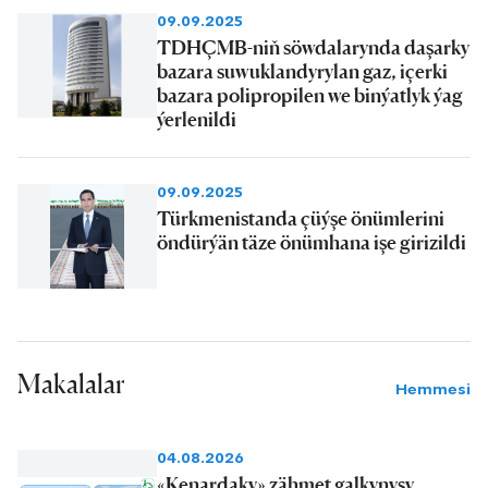
09.09.2025
TDHÇMB-niň söwdalarynda daşarky
bazara suwuklandyrylan gaz, içerki
bazara polipropilen we binýatlyk ýag
ýerlenildi
09.09.2025
Türkmenistanda çüýşe önümlerini
öndürýän täze önümhana işe girizildi
Makalalar
Hemmesi
04.08.2026
«Kenardaky» zähmet galkynyşy