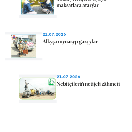
maksatlara atarýar
21.07.2026
Alkyşa mynasyp gazçylar
21.07.2026
Nebitçileriň netijeli zähmeti