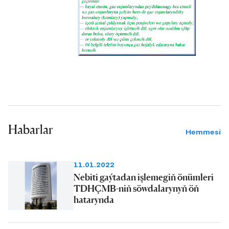
Habarlar
Hemmesi
11.01.2022
Nebiti gaýtadan işlemegiň önümleri
TDHÇMB-niň söwdalarynyň öň
hatarynda