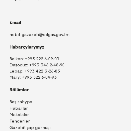
Email
nebit-gazazeti@oilgas.gov.tm
Habarçylarymyz
Balkan:
+993 222 6-09-01
Daşoguz:
+993 346 2-48-90
Lebap:
+993 422 3-26-83
Mary:
+993 522 6-04-93
Bölümler
Baş sahypa
Habarlar
Makalalar
Tenderler
Gazetiň çap görnüşi