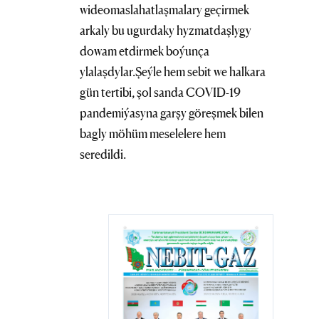
wideomaslahatlaşmalary geçirmek
arkaly bu ugurdaky hyzmatdaşlygy
dowam etdirmek boýunça
ylalaşdylar.Şeýle hem sebit we halkara
gün tertibi, şol sanda COVID-19
pandemiýasyna garşy göreşmek bilen
bagly möhüm meselelere hem
seredildi.