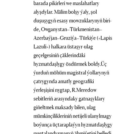
barada pikirleri we maslahatlary
alyşdylar. Mälim bolşy ýaly, şol
duşuşygyň esasy mowzuklarynyň biri-
de, Owganystan–Türkmenistan–
Azerbaýjan–Gruziýa–Türkiýe («Lapis
Lazuli») halkara üstaşyr-ulag
geçelgesiniň çäklerindäki
hyzmatdaşlygy ösdürmek boldy.Üç
ýurduň möhüm magistral ýollarynyň
çatrygynda amatly geografiki
ýerleşişini nygtap, R.Meredow
sebitleriň arasyndaky gatnaşyklary
giňeltmek maksady bilen, ulag
mümkinçilikleriniň netijeli ulanylmagy
boýunça üçtaraplaýyn hyzmatdaşlygy
pugtalandyrmagyň ähmiýetini belledi.