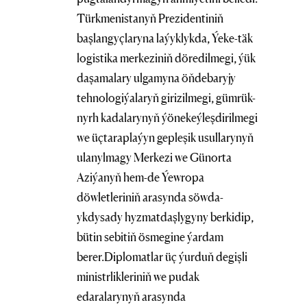
Türkmenistanyň Prezidentiniň
başlangyçlaryna laýyklykda, Ýeke-täk
logistika merkeziniň döredilmegi, ýük
daşamalary ulgamyna öňdebaryjy
tehnologiýalaryň girizilmegi, gümrük-
nyrh kadalarynyň ýönekeýleşdirilmegi
we üçtaraplaýyn gepleşik usullarynyň
ulanylmagy Merkezi we Günorta
Aziýanyň hem-de Ýewropa
döwletleriniň arasynda söwda-
ykdysady hyzmatdaşlygyny berkidip,
bütin sebitiň ösmegine ýardam
berer.Diplomatlar üç ýurduň degişli
ministrlikleriniň we pudak
edaralarynyň arasynda