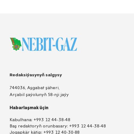
Redaksiýasynyň salgysy
744036, Aşgabat şäheri,
Arçabil şaýolunyň 58-nji jaýy
Habarlaşmak üçin
Kabulhana:
+993 12 44-38-48
Baş redaktoryň orunbasary:
+993 12 44-38-48
Jogapkär kätip:
+993 12 40-30-88