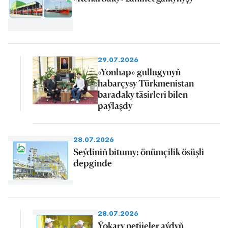
29.07.2026
«Yonhap» gullugynyň
habarçysy Türkmenistan
baradaky täsirleri bilen
paýlaşdy
28.07.2026
Seýdiniň bitumy: önümçilik ösüşli
depginde
28.07.2026
Ýokary netijeler aýdyň