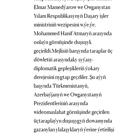
Elmar Mamedýarow we Owganystan
Yslam Respublikasynyň Daşary işler
ministriniň wezipesini w.ýe.ýe.
Mohammed Hanif Atmaryň arasynda
onlaýn görnüşinde duşuşyk
geçirildi.Mejlisiň barşynda taraplar üç
döwletiň arasyndaky syýasy-
diplomatik gepleşikleriň ýokary
derejesini nygtap geçdiler. Şu aýyň
başynda Türkmenistanyň,
Azerbaýjanyň we Owganystanyň
Prezidentleriniň arasynda
wideomaslahat görnüşinde geçirilen
üçtaraplaýyn duşuşygyň dowamynda
gazanylan ylalaşyklaryň ýerine ýetirilişi