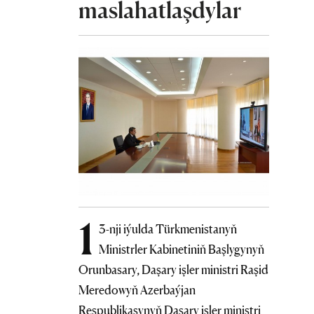
maslahatlaşdylar
1
3-nji iýulda Türkmenistanyň
Ministrler Kabinetiniň Başlygynyň
Orunbasary, Daşary işler ministri Raşid
Meredowyň Azerbaýjan
Respublikasynyň Daşary işler ministri