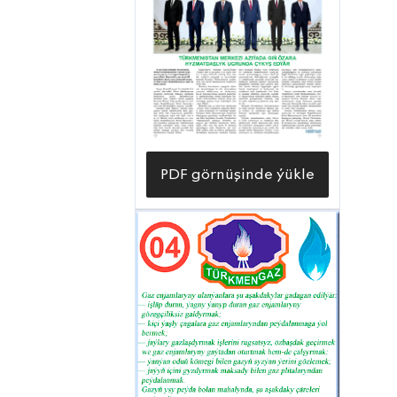
PDF görnüşinde ýükle