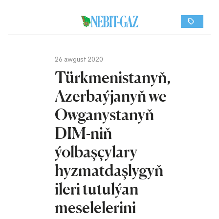
26 awgust 2020
Türkmenistanyň,
Azerbaýjanyň we
Owganystanyň
DIM-niň
ýolbaşçylary
hyzmatdaşlygyň
ileri tutulýan
meselelerini