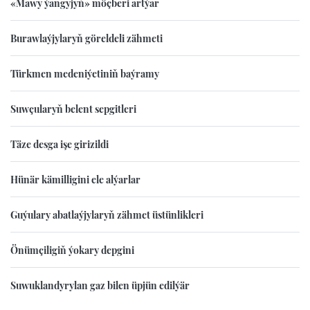
«Mawy ýangyjyň» möçberi artýar
Burawlaýjylaryň göreldeli zähmeti
Türkmen medeniýetiniň baýramy
Suwçularyň belent sepgitleri
Täze desga işe girizildi
Hünär kämilligini ele alýarlar
Guýulary abatlaýjylaryň zähmet üstünlikleri
Önümçiligiň ýokary depgini
Suwuklandyrylan gaz bilen üpjün edilýär