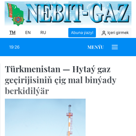
TM
EN
RU
Abuna ýazyl
Içeri girmek
MENÝU
19:26
Türkmenistan — Hytaý gaz
geçirijisiniň çig mal binýady
berkidilýär