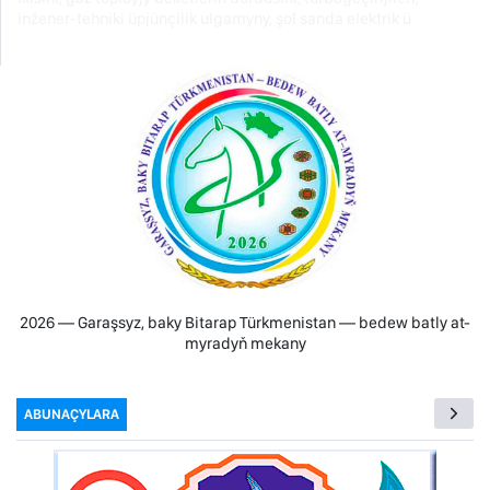
inžener-tehniki üpjünçilik ulgamyny, şol sanda elektrik ü
2026 — Garaşsyz, baky Bitarap Türkmenistan — bedew batly at-
myradyň mekany
ABUNAÇYLARA