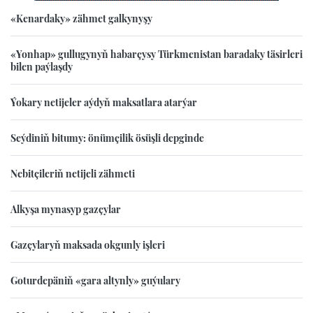
«Kenardaky» zähmet galkynyşy
«Yonhap» gullugynyň habarçysy Türkmenistan baradaky täsirleri
bilen paýlaşdy
Ýokary netijeler aýdyň maksatlara atarýar
Seýdiniň bitumy: önümçilik ösüşli depginde
Nebitçileriň netijeli zähmeti
Alkyşa mynasyp gazçylar
Gazçylaryň maksada okgunly işleri
Goturdepäniň «gara altynly» guýulary