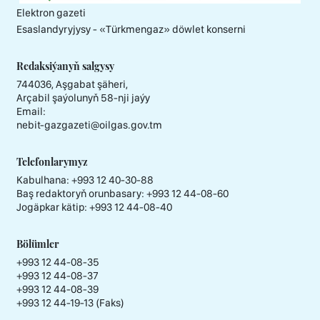
Elektron gazeti
Esaslandyryjysy - «Тürkmengaz» döwlet konserni
Redaksiýanyň salgysy
744036, Aşgabat şäheri,
Arçabil şaýolunyň 58-nji jaýy
Email:
nebit-gazgazeti@oilgas.gov.tm
Telefonlarymyz
Kabulhana:
+993 12 40-30-88
Baş redaktoryň orunbasary:
+993 12 44-08-60
Jogäpkar kätip:
+993 12 44-08-40
Bölümler
+993 12 44-08-35
+993 12 44-08-37
+993 12 44-08-39
+993 12 44-19-13 (Faks)