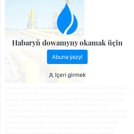
Habaryň dowamyny okamak üçin
Abuna ýazyl
Içeri girmek
«Bagtyýarlyk» şertnamalaýyn çägiň günbatar bölegindäki gazly
ýataklaryň ýerüsti desgalarynyň taslamasyny işläp düzmek we
gurmak boýunça hyzmatlary ýerine ýetirmek üçin yglan edilen
halkara bäsleşiginiň jemi jemlenildi. Bäsleşik Hytaýyň
«International» milli nebitgaz korporasiýasynyň Türkmenistand
Taslamanyň çäklerinde ýataklaryň altysy — Gadyn, Demirgazyk
Gadyn, Iljik, Gündogar Iljik, Kiştuwan we Günbatar Kiştuwan
ýataklary ulanmaga berler. Hususan-da, guýularyň ýigrimi
ikisini, gaz toplaýjy beketleriň dördüsini, turbageçirijileri,