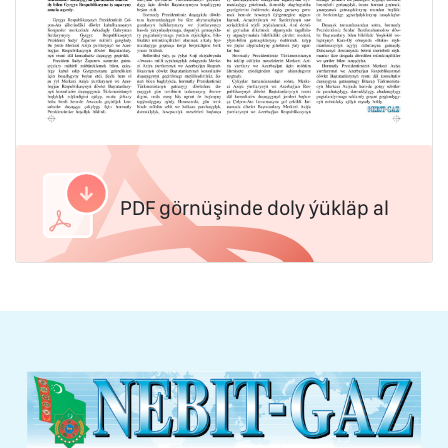
PDF görnüşinde doly ýükläp al