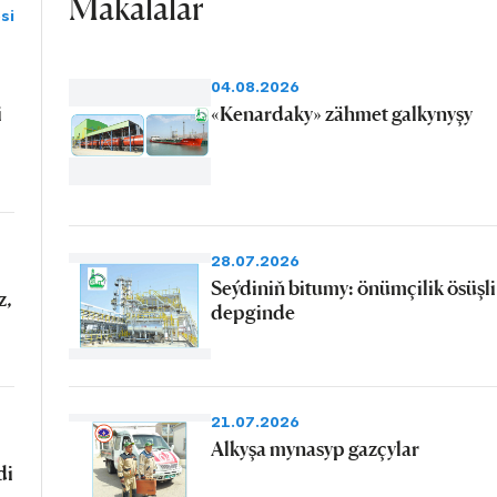
Makalalar
si
04.08.2026
i
«Kenardaky» zähmet galkynyşy
28.07.2026
Seýdiniň bitumy: önümçilik ösüşli
z,
depginde
21.07.2026
Alkyşa mynasyp gazçylar
di