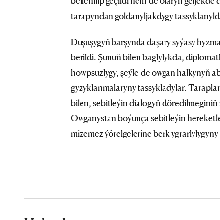
bellenilip geçildi hem-de olaryň geljek
tarapyndan goldanyljakdygy tassyklanyld
Duşuşygyň barşynda daşary syýasy hyzma
berildi. Şunuň bilen baglylykda, diploma
howpsuzlygy, şeýle-de owgan halkynyň 
gyzyklanmalaryny tassykladylar. Taraplar 
bilen, sebitleýin dialogyň döredilmegini
Owganystan boýunça sebitleýin hereketle
mizemez ýörelgelerine berk ygrarlylygyny