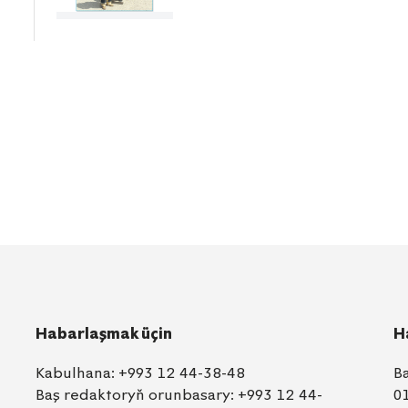
Habarlaşmak üçin
H
Kabulhana:
+993 12 44-38-48
B
Baş redaktoryň orunbasary:
+993 12 44-
0