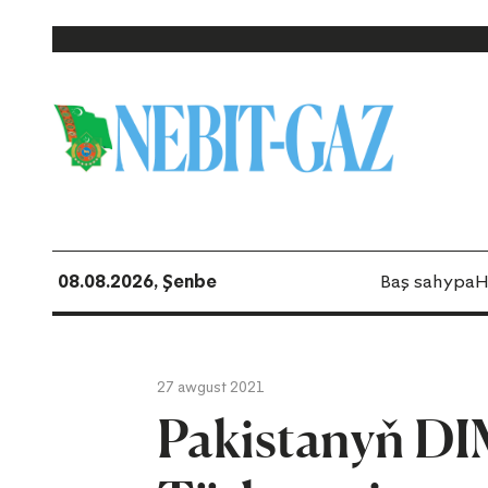
08.08.2026, Şenbe
Baş sahypa
H
27 awgust 2021
Pakistanyň DI