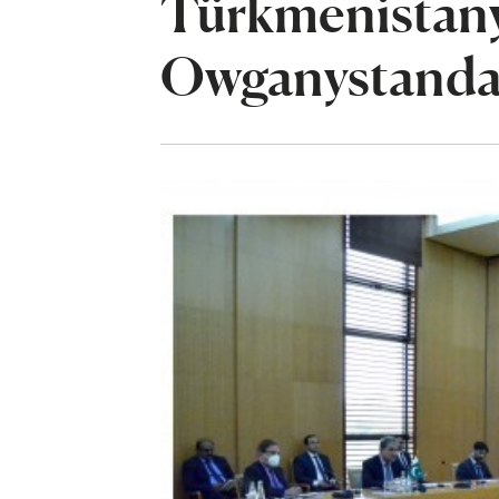
Türkmenistany
Owganystandak