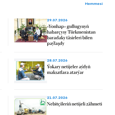
Hemmesi
29.07.2026
«Yonhap» gullugynyň
habarçysy Türkmenistan
baradaky täsirleri bilen
paýlaşdy
28.07.2026
Ýokary netijeler aýdyň
maksatlara atarýar
21.07.2026
Nebitçileriň netijeli zähmeti