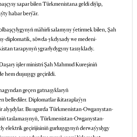
aşçysy sapar bilen Türkmenistana geldi diýip,
ýty habar berýär.
lbaşçylygynyň mähirli salamyny ýetirmek bilen, Şah
sy-diplomatik, söwda-ykdysady we medeni-
istan tarapynyň ygrarlydygyny tassyklady.
Daşary işler ministri Şah Mahmud Kureşiniň
e hem duşuşygy geçirildi.
synagyndan geçen gatnaşyklaryň
 bellediler. Diplomatlar ikitaraplaýyn
ir alyşdylar. Bu ugurda Türkmenistan-Owganystan-
siniň taslamasynyň, Türkmenistan-Owganystan-
 elektrik geçirijisiniň gurluşygynyň derwaýyslygy