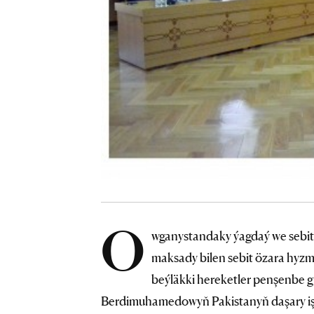
O
wganystandaky ýagdaý we sebit
maksady bilen sebit özara hyz
beýläkki hereketler penşenbe 
Berdimuhamedowyň Pakistanyň daşary işl