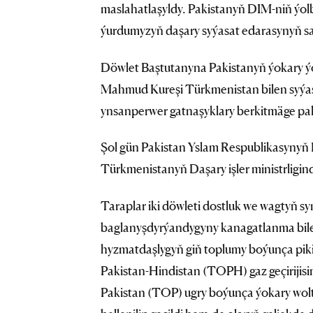
maslahatlaşyldy. Pakistanyň DIM-niň ýolb
ýurdumyzyň daşary syýasat edarasynyň sa
Döwlet Baştutanyna Pakistanyň ýokary ýo
Mahmud Kureşi Türkmenistan bilen syýa
ynsanperwer gatnaşyklary berkitmäge pak
Şol gün Pakistan Yslam Respublikasynyň 
Türkmenistanyň Daşary işler ministrligind
Taraplar iki döwleti dostluk we wagtyň 
baglanyşdyrýandygyny kanagatlanma bilen
hyzmatdaşlygyň giň toplumy boýunça pik
Pakistan-Hindistan (TOPH) gaz geçiriji
Pakistan (TOP) ugry boýunça ýokary woltly