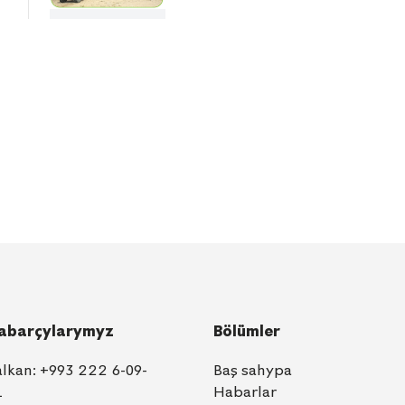
abarçylarymyz
Bölümler
alkan:
+993 222 6-09-
Baş sahypa
1
Habarlar