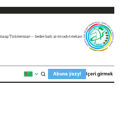
itarap Türkmenistan — bedew batly at-myradyň mekany
Abuna ýazyl
Içeri girmek