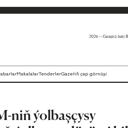
2026 — Garaşsyz, baky B
abarlar
Makalalar
Tenderler
Gazetiň çap görnüşi
M-niň ýolbaşçysy