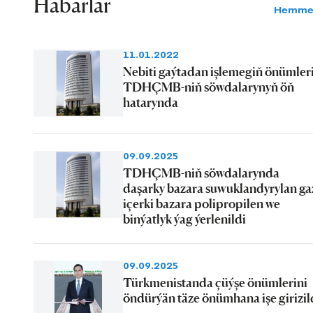
Habarlar
Hemme
11.01.2022
Nebiti gaýtadan işlemegiň önümler
TDHÇMB-niň söwdalarynyň öň
hatarynda
09.09.2025
TDHÇMB-niň söwdalarynda
daşarky bazara suwuklandyrylan ga
içerki bazara polipropilen we
binýatlyk ýag ýerlenildi
09.09.2025
Türkmenistanda çüýşe önümlerini
öndürýän täze önümhana işe girizil