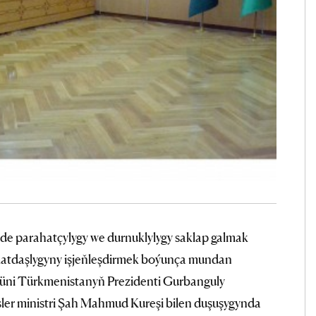
de parahatçylygy we durnuklylygy saklap galmak
matdaşlygyny işjeňleşdirmek boýunça mundan
güni Türkmenistanyň Prezidenti Gurbanguly
er ministri Şah Mahmud Kureşi bilen duşuşygynda