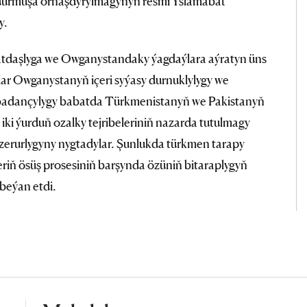
de durmuşa ornaşdyrylmagynyň resmi Yslamabat
y.
tdaşlyga we Owganystandaky ýagdaýlara aýratyn üns
tlar Owganystanyň içeri syýasy durnuklylygy we
abadançylygy babatda Türkmenistanyň we Pakistanyň
iki ýurduň ozalky tejribeleriniň nazarda tutulmagy
ň zerurlygyny nygtadylar. Şunlukda türkmen tarapy
riň ösüş prosesiniň barşynda özüniň bitaraplygyň
 beýan etdi.