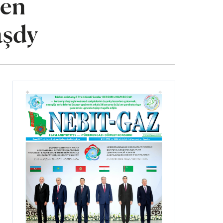
len
aşdy