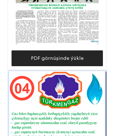
PDF görnüşinde ýükle