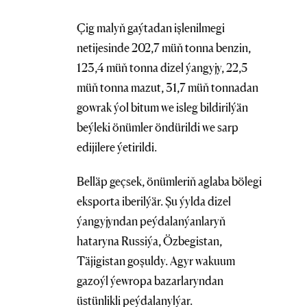
Çig malyň gaýtadan işlenilmegi
netijesinde 202,7 müň tonna benzin,
123,4 müň tonna dizel ýangyjy, 22,5
müň tonna mazut, 31,7 müň tonnadan
gowrak ýol bitum we isleg bildirilýän
beýleki önümler öndürildi we sarp
edijilere ýetirildi.
Belläp geçsek, önümleriň aglaba bölegi
eksporta iberilýär. Şu ýylda dizel
ýangyjyndan peýdalanýanlaryň
hataryna Russiýa, Özbegistan,
Täjigistan goşuldy. Agyr wakuum
gazoýl ýewropa bazarlaryndan
üstünlikli peýdalanylýar.