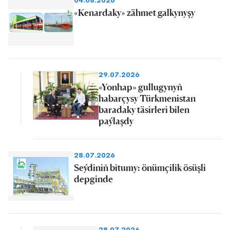
04.08.2026
«Kenardaky» zähmet galkynyşy
29.07.2026
«Yonhap» gullugynyň
habarçysy Türkmenistan
baradaky täsirleri bilen
paýlaşdy
28.07.2026
Seýdiniň bitumy: önümçilik ösüşli
depginde
28.07.2026