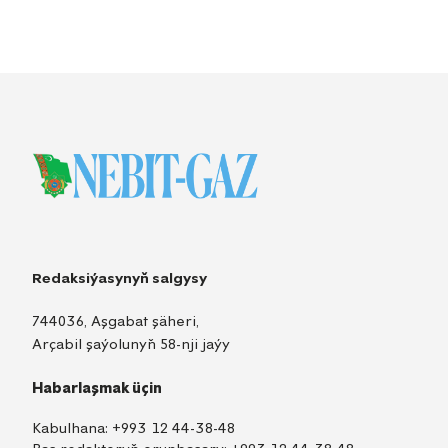
Redaksiýasynyň salgysy
744036, Aşgabat şäheri,
Arçabil şaýolunyň 58-nji jaýy
Habarlaşmak üçin
Kabulhana:
+993 12 44-38-48