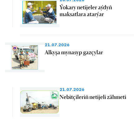
Ýokary netijeler aýdyň
maksatlara atarýar
21.07.2026
Alkyşa mynasyp gazçylar
21.07.2026
Nebitçileriň netijeli zähmeti