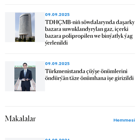
09.09.2025
TDHÇMB-niň söwdalarynda daşarky
bazara suwuklandyrylan gaz, içerki
bazara polipropilen we binýatlyk ýag
ýerlenildi
09.09.2025
Türkmenistanda çüýşe önümlerini
öndürýän täze önümhana işe girizildi
Makalalar
Hemmesi