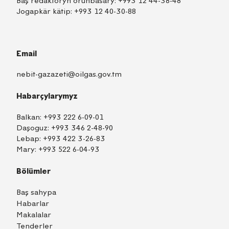
Baş redaktoryň orunbasary:
+993 12 44-38-48
Jogapkär kätip:
+993 12 40-30-88
Email
nebit-gazazeti@oilgas.gov.tm
Habarçylarymyz
Balkan:
+993 222 6-09-01
Daşoguz:
+993 346 2-48-90
Lebap:
+993 422 3-26-83
Mary:
+993 522 6-04-93
Bölümler
Baş sahypa
Habarlar
Makalalar
Tenderler