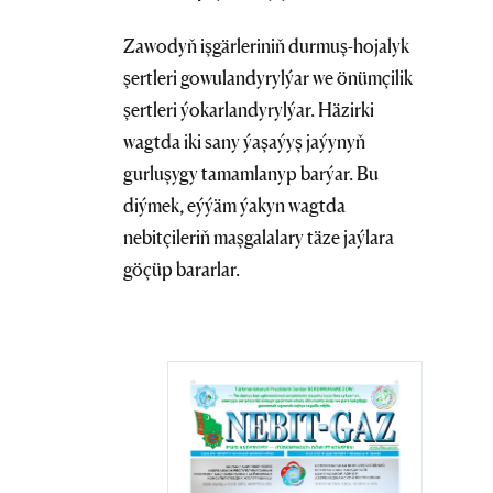
Zawodyň işgärleriniň durmuş-hojalyk
şertleri gowulandyrylýar we önümçilik
şertleri ýokarlandyrylýar. Häzirki
wagtda iki sany ýaşaýyş jaýynyň
gurluşygy tamamlanyp barýar. Bu
diýmek, eýýäm ýakyn wagtda
nebitçileriň maşgalalary täze jaýlara
göçüp bararlar.