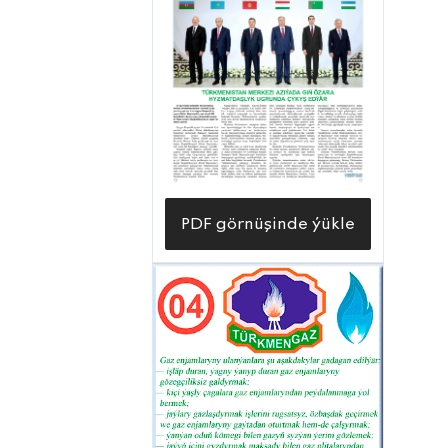
PDF görnüşinde ýükle