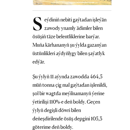
S
eýdiniň nebiti gaýtadan işleýän
zawody ynamly ädimler bilen
ösüşiň täze belentliklerine barýar.
Muňa kärhananyň şu ýylda gazanýan
üstünlikleri aýdyňlygy bilen şaýatlyk
edýär.
Şu ýylyň 11 aýynda zawodda 464,5
müň tonna çig mal gaýtadan işlenildi,
şol bir wagtda meýilnamanyň ýerine
ýetirilişi 110%-e deň boldy. Geçen
ýylyň degişli döwri bilen
deňeşdirilende ösüş depgini 105,3
göterime deň boldy.