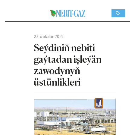
23 dekabr 2021
Seýdiniň nebiti
gaýtadan işleýän
zawodynyň
üstünlikleri