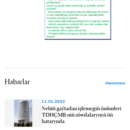
Habarlar
Hemmesi
11.01.2022
Nebiti gaýtadan işlemegiň önümleri
TDHÇMB-niň söwdalarynyň öň
hatarynda