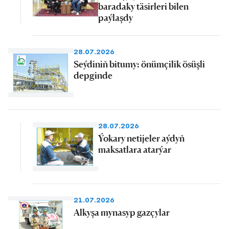
baradaky täsirleri bilen
paýlaşdy
28.07.2026
Seýdiniň bitumy: önümçilik ösüşli
depginde
28.07.2026
Ýokary netijeler aýdyň
maksatlara atarýar
21.07.2026
Alkyşa mynasyp gazçylar