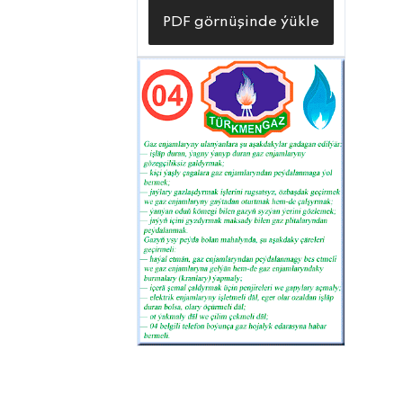
PDF görnüşinde ýükle