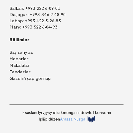
Balkan:
+993 222 6-09-01
Daşoguz:
+993 346 2-48-90
Lebap:
+993 422 3-26-83
Mary:
+993 522 6-04-93
Bölümler
Baş sahypa
Habarlar
Makalalar
Tenderler
Gazetiň çap görnüşi
TM
EN
RU
Içeri girmek
Esaslandyryjysy «Тürkmengaz» döwlet konserni
Işläp düzen
Arassa Nusga