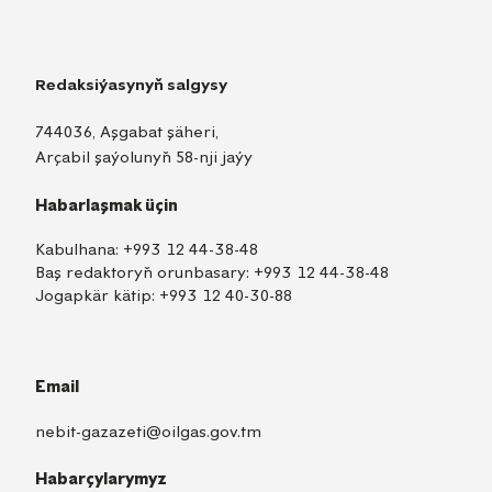
Redaksiýasynyň salgysy
744036, Aşgabat şäheri,
Arçabil şaýolunyň 58-nji jaýy
Habarlaşmak üçin
Kabulhana:
+993 12 44-38-48
Baş redaktoryň orunbasary:
+993 12 44-38-48
Jogapkär kätip:
+993 12 40-30-88
Email
nebit-gazazeti@oilgas.gov.tm
Habarçylarymyz