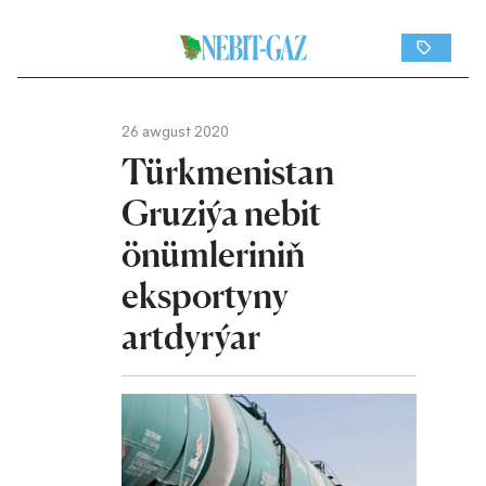
26 awgust 2020
Türkmenistan
Gruziýa nebit
önümleriniň
eksportyny
artdyrýar