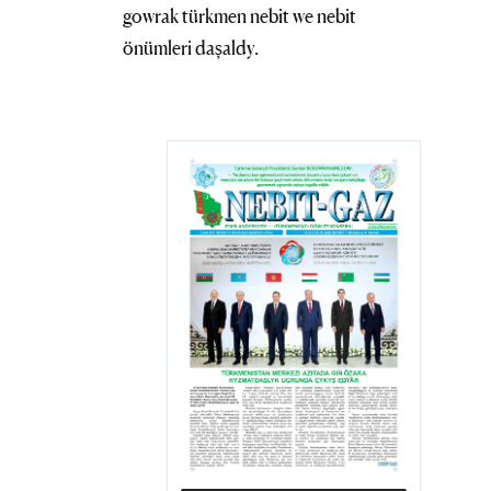
gowrak türkmen nebit we nebit
önümleri daşaldy.