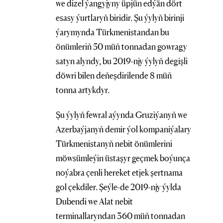
we dizel ýangyjyny üpjün edýän dört
esasy ýurtlaryň biridir. Şu ýylyň birinji
ýarymynda Türkmenistandan bu
önümleriň 50 müň tonnadan gowragy
satyn alyndy, bu 2019-njy ýylyň degişli
döwri bilen deňeşdirilende 8 müň
tonna artykdyr.
Şu ýylyň fewral aýynda Gruziýanyň we
Azerbaýjanyň demir ýol kompaniýalary
Türkmenistanyň nebit önümlerini
möwsümleýin üstaşyr geçmek boýunça
noýabra çenli hereket etjek şertnama
gol çekdiler. Şeýle-de 2019-njy ýylda
Dubendi we Alat nebit
terminallaryndan 360 müň tonnadan