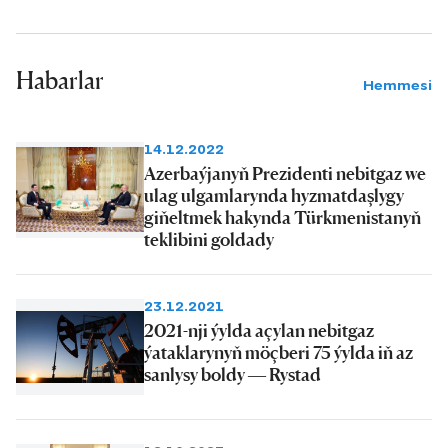
Habarlar
Hemmesi
14.12.2022
Azerbaýjanyň Prezidenti nebitgaz we
ulag ulgamlarynda hyzmatdaşlygy
giňeltmek hakynda Türkmenistanyň
teklibini goldady
23.12.2021
2021-nji ýylda açylan nebitgaz
ýataklarynyň möçberi 75 ýylda iň az
sanlysy boldy — Rystad