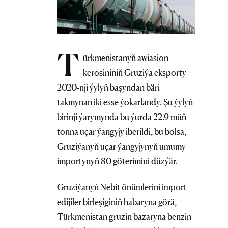
T
ürkmenistanyň awiasion
kerosininiň Gruziýa eksporty
2020-nji ýylyň başyndan bäri
takmynan iki esse ýokarlandy. Şu ýylyň
birinji ýarymynda bu ýurda 22.9 müň
tonna uçar ýangyjy iberildi, bu bolsa,
Gruziýanyň uçar ýangyjynyň umumy
importynyň 80 göterimini düzýär.
Gruziýanyň Nebit önümlerini import
edijiler birleşiginiň habaryna görä,
Türkmenistan gruzin bazaryna benzin