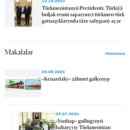
12.10.2023
Türkmenistanyň Prezidenti: Türkiýä
boljak resmi saparymyz türkmen-türk
gatnaşyklarynda täze sahypany açar
Makalalar
Hemmesi
04.08.2026
«Kenardaky» zähmet galkynyşy
29.07.2026
«Yonhap» gullugynyň
habarçysy Türkmenistan