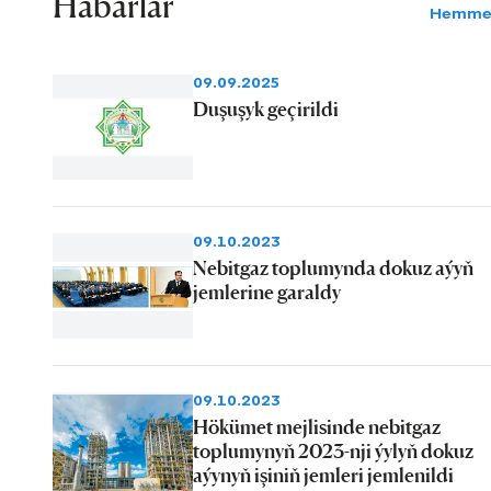
Habarlar
Hemme
09.09.2025
Duşuşyk geçirildi
09.10.2023
Nebitgaz toplumynda dokuz aýyň
jemlerine garaldy
09.10.2023
Hökümet mejlisinde nebitgaz
toplumynyň 2023-nji ýylyň dokuz
aýynyň işiniň jemleri jemlenildi