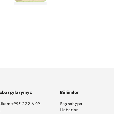
abarçylarymyz
Bölümler
alkan:
+993 222 6-09-
Baş sahypa
1
Habarlar