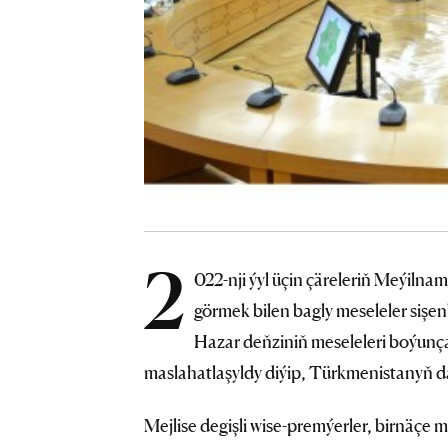
2
022-nji ýyl üçin çäreleriň Meýilna
görmek bilen bagly meseleler sişen
Hazar deňziniň meseleleri boýunç
maslahatlaşyldy diýip, Türkmenistanyň da
Mejlise degişli wise-premýerler, birnäçe 