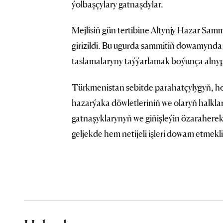
ýolbaşçylary gatnaşdylar.
Mejlisiň gün tertibine Altynjy Hazar Sam
girizildi. Bu ugurda sammitiň dowamynda
taslamalaryny taýýarlamak boýunça alnyp b
Türkmenistan sebitde parahatçylygyň, ho
hazarýaka döwletleriniň we olaryň halkla
gatnaşyklarynyň we giňişleýin özarahere
geljekde hem netijeli işleri dowam etmek