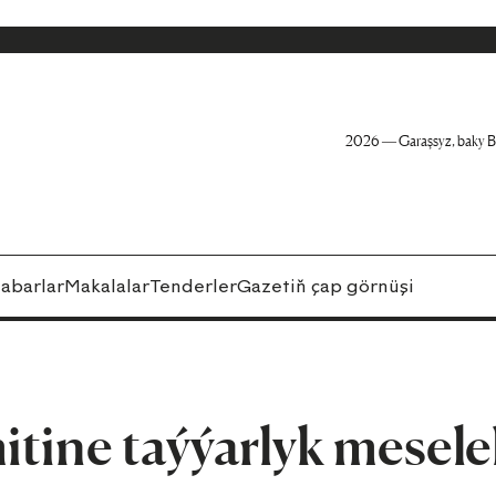
2026 — Garaşsyz, baky B
abarlar
Makalalar
Tenderler
Gazetiň çap görnüşi
tine taýýarlyk meselel