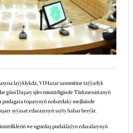
masyna laýyklykda, VI Hazar sammitine taýýarlyk
be güni Daşary işler ministrliginde Türkmenistanyň
a pudagara toparynyň nobatdaky mejlisinde
şary syýasat edarasynyň saýty habar berýär.
ministrlikleriň we ugurdaş pudaklaýyn edaralarynyň