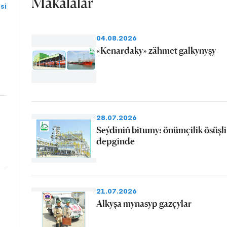
Makalalar
si
04.08.2026
«Kenardaky» zähmet galkynyşy
28.07.2026
Seýdiniň bitumy: önümçilik ösüşli
depginde
21.07.2026
Alkyşa mynasyp gazçylar