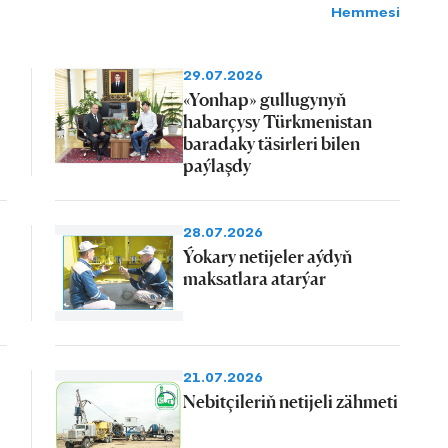
Hemmesi
29.07.2026
«Yonhap» gullugynyň
habarçysy Türkmenistan
baradaky täsirleri bilen
paýlaşdy
28.07.2026
Ýokary netijeler aýdyň
maksatlara atarýar
21.07.2026
Nebitçileriň netijeli zähmeti