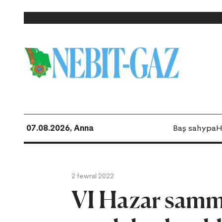
07.08.2026, Anna
Baş sahypa
H
2 fewral 2022
VI Hazar sammi