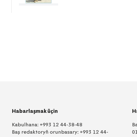
Habarlaşmak üçin
H
Kabulhana:
+993 12 44-38-48
B
Baş redaktoryň orunbasary:
+993 12 44-
0