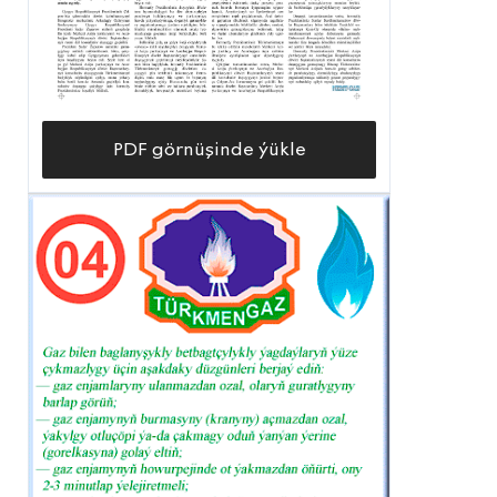
PDF görnüşinde ýükle