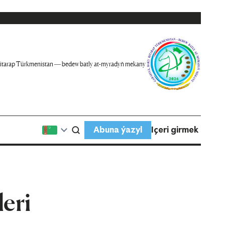
itarap Türkmenistan — bedew batly at-myradyň mekany
Abuna ýazyl
Içeri girmek
eri