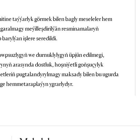
mitine taýýarlyk görmek bilen bagly meseleler hem
 garalmagy meýilleşdirilýän resminamalaryň
arylýan işlere seredildi.
wpsuzlygyň we durnuklylygyň üpjün edilmegi,
rynyň arasynda dostluk, hoşniýetli goňşuçylyk
ketleriň pugtalandyrylmagy maksady bilen bu ugurda
lige hemmetaraplaýyn ygrarlydyr.