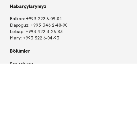
Habarçylarymyz
TM
EN
RU
Içeri girmek
Balkan:
+993 222 6-09-01
Daşoguz:
+993 346 2-48-90
Lebap:
+993 422 3-26-83
Mary:
+993 522 6-04-93
Bölümler
Baş sahypa
Habarlar
Makalalar
Tenderler
Gazetiň çap görnüşi
Esaslandyryjysy «Тürkmengaz» döwlet konserni
Işläp düzen
Arassa Nusga