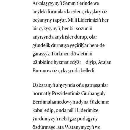
Arkalaşygynyň Sammitlerinde we
beýleki forumlarda eden çykyşlary öz
beýanyny tapýar. Milli Liderimiziň her
bir çykyşynyň, her bir sözüniň
aňyrsynda anyk işler durup, olar
gündelik durmuşa geçirilýär hem-de
garaşsyz Türkmen döwletiniň
bähbidine hyzmat edýär – diýip, Atajan
Burunow öz çykyşynda belledi.
Dabaranyň ahyrynda oňa gatnaşanlar
hormatly Prezidentimiz Gurbanguly
Berdimuhamedowyň adyna Ýüzlenme
kabul edip, onda milli Liderimize
ýurdumyzyň nebitgaz pudagyny
ösdürmäge, ata Watanymyzyň we