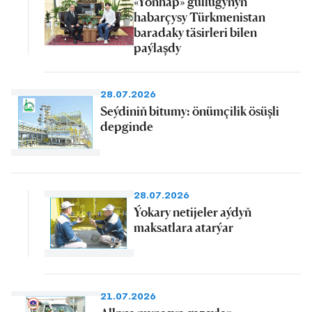
«Yonhap» gullugynyň
habarçysy Türkmenistan
baradaky täsirleri bilen
paýlaşdy
28.07.2026
Seýdiniň bitumy: önümçilik ösüşli
depginde
28.07.2026
Ýokary netijeler aýdyň
maksatlara atarýar
21.07.2026