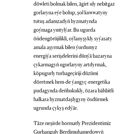
döwleti bolmak bilen, ägirt uly nebitgaz
gorlaryna eýe bolup, şol kuwwatyny
tutuş adamzadyň hyzmatynda
goýmaga ymtylýar. Bu ugurda
öňdengörüjilikli, oýlanyşykly syýasaty
amala aşyrmak bilen ýurdumyz
energiýa serişdelerini dünýä bazaryna
çykarmagyň ugurlaryny artdyrmak,
köpugurly turbageçiriji düzümi
döretmek hem-de ýangyç-energetika
pudagynda deňhukukly, özara bähbitli
halkara hyzmatdaşlygyny ösdürmek
ugrunda çykyş edýär.
Täze neşirde hormatly Prezidentimiz
Gurbanguly Berdimuhamedowyň