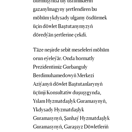
durmuşynda uly üstünlikleriň
gazanylmagyny şertlendiren bu
möhüm ykdysady ulgamy ösdürmek
üçin döwlet Baştutanymyzyň
döredýän şertlerine çekdi.
Täze neşirde sebit meseleleri möhüm
orun eýeleýär. Onda hormatly
Prezidentimiz Gurbanguly
Berdimuhamedowyň Merkezi
Aziýanyň döwlet Baştutanlarynyň
üçünji Konsultatiw duşuşygynda,
Yslam Hyzmatdaşlyk Guramasynyň,
Ykdysady Hyzmatdaşlyk
Guramasynyň, Şanhaý Hyzmatdaşlyk
Guramasynyň, Garaşsyz Döwletleriň