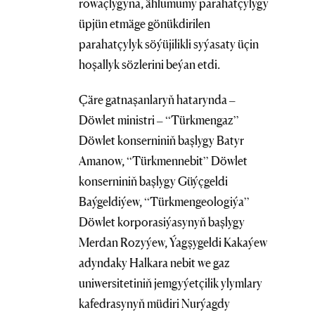
rowaçlygyna, ählumumy parahatçylygy
üpjün etmäge gönükdirilen
parahatçylyk söýüjilikli syýasaty üçin
hoşallyk sözlerini beýan etdi.
Çäre gatnaşanlaryň hatarynda –
Döwlet ministri – “Türkmengaz”
Döwlet konserniniň başlygy Batyr
Amanow, “Türkmennebit” Döwlet
konserniniň başlygy Güýçgeldi
Baýgeldiýew, “Türkmengeologiýa”
Döwlet korporasiýasynyň başlygy
Merdan Rozyýew, Ýagşygeldi Kakaýew
adyndaky Halkara nebit we gaz
uniwersitetiniň jemgyýetçilik ylymlary
kafedrasynyň müdiri Nurýagdy