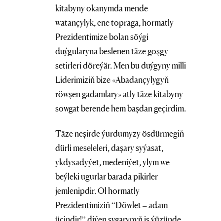
kitabyny okanymda mende
watançylyk, ene topraga, hormatly
Prezidentimize bolan söýgi
duýgularyna beslenen täze goşgy
setirleri döreýär. Men bu duýgyny milli
Liderimiziň bize «Abadançylygyň
röwşen gadamlary» atly täze kitabyny
sowgat berende hem başdan geçirdim.
Täze neşirde ýurdumyzy ösdürmegiň
dürli meseleleri, daşary syýasat,
ykdysadyýet, medeniýet, ylym we
beýleki ugurlar barada pikirler
jemlenipdir. Ol hormatly
Prezidentimiziň “Döwlet – adam
üçindir!” diýen şygarynyň iş ýüzünde