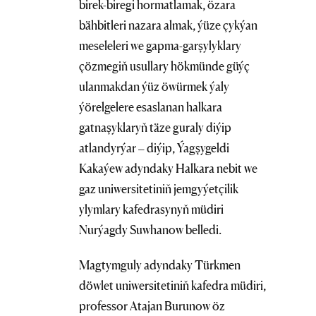
birek-biregi hormatlamak, özara
bähbitleri nazara almak, ýüze çykýan
meseleleri we gapma-garşylyklary
çözmegiň usullary hökmünde güýç
ulanmakdan ýüz öwürmek ýaly
ýörelgelere esaslanan halkara
gatnaşyklaryň täze guraly diýip
atlandyrýar – diýip, Ýagşygeldi
Kakaýew adyndaky Halkara nebit we
gaz uniwersitetiniň jemgyýetçilik
ylymlary kafedrasynyň müdiri
Nurýagdy Suwhanow belledi.
Magtymguly adyndaky Türkmen
döwlet uniwersitetiniň kafedra müdiri,
professor Atajan Burunow öz