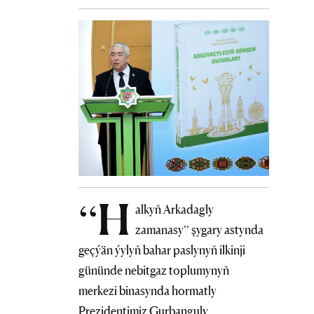
“H
alkyň Arkadagly
zamanasy” şygary astynda
geçýän ýylyň bahar paslynyň ilkinji
gününde nebitgaz toplumynyň
merkezi binasynda hormatly
Prezidentimiz Gurbanguly