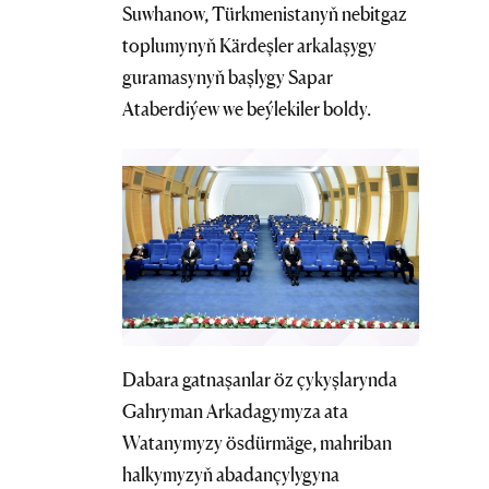
Suwhanow, Türkmenistanyň nebitgaz
toplumynyň Kärdeşler arkalaşygy
guramasynyň başlygy Sapar
Ataberdiýew we beýlekiler boldy.
Dabara gatnaşanlar öz çykyşlarynda
Gahryman Arkadagymyza ata
Watanymyzy ösdürmäge, mahriban
halkymyzyň abadançylygyna