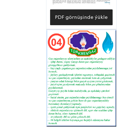
PDF görnüşinde ýükle