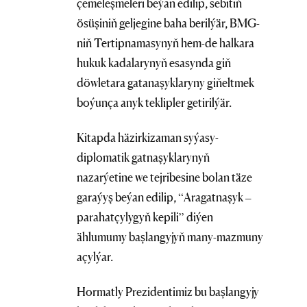
çemeleşmeleri beýan edilip, sebitiň
ösüşiniň geljegine baha berilýär, BMG-
niň Tertipnamasynyň hem-de halkara
hukuk kadalarynyň esasynda giň
döwletara gatanaşyklaryny giňeltmek
boýunça anyk teklipler getirilýär.
Kitapda häzirkizaman syýasy-
diplomatik gatnaşyklarynyň
nazarýetine we tejribesine bolan täze
garaýyş beýan edilip, “Aragatnaşyk –
parahatçylygyň kepili” diýen
ählumumy başlangyjyň many-mazmuny
açylýar.
Hormatly Prezidentimiz bu başlangyjy