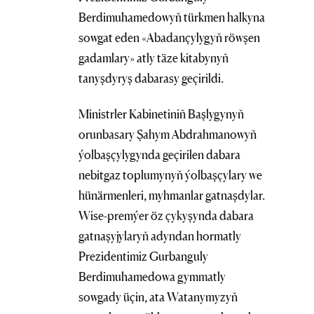
Berdimuhamedowyň türkmen halkyna
sowgat eden «Abadançylygyň röwşen
gadamlary» atly täze kitabynyň
tanyşdyryş dabarasy geçirildi.
Ministrler Kabinetiniň Başlygynyň
orunbasary Şahym Abdrahmanowyň
ýolbaşçylygynda geçirilen dabara
nebitgaz toplumynyň ýolbaşçylary we
hünärmenleri, myhmanlar gatnaşdylar.
Wise-premýer öz çykyşynda dabara
gatnaşyjylaryň adyndan hormatly
Prezidentimiz Gurbanguly
Berdimuhamedowa gymmatly
sowgady üçin, ata Watanymyzyň