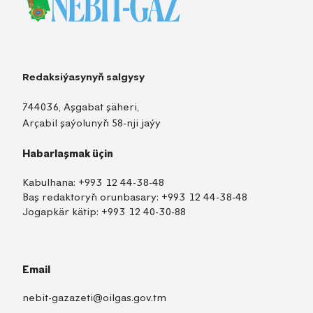
Redaksiýasynyň salgysy
744036, Aşgabat şäheri,
Arçabil şaýolunyň 58-nji jaýy
Habarlaşmak üçin
Kabulhana:
+993 12 44-38-48
Baş redaktoryň orunbasary:
+993 12 44-38-48
Jogapkär kätip:
+993 12 40-30-88
Email
nebit-gazazeti@oilgas.gov.tm