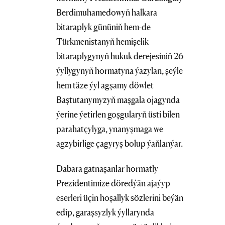
Berdimuhamedowyň halkara
bitaraplyk gününiň hem-de
Türkmenistanyň hemişelik
bitaraplygynyň hukuk derejesiniň 26
ýyllygynyň hormatyna ýazylan, şeýle
hem täze ýyl agşamy döwlet
Baştutanymyzyň maşgala ojagynda
ýerine ýetirlen goşgularyň üsti bilen
parahatçylyga, ynanyşmaga we
agzybirlige çagyryş bolup ýaňlanýar.
Dabara gatnaşanlar hormatly
Prezidentimize döredýän ajaýyp
eserleri üçin hoşallyk sözlerini beýän
edip, garaşsyzlyk ýyllarynda