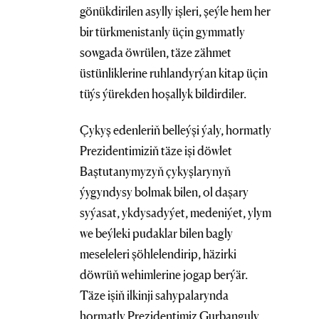
gönükdirilen asylly işleri, şeýle hem her
bir türkmenistanly üçin gymmatly
sowgada öwrülen, täze zähmet
üstünliklerine ruhlandyrýan kitap üçin
tüýs ýürekden hoşallyk bildirdiler.
Çykyş edenleriň belleýşi ýaly, hormatly
Prezidentimiziň täze işi döwlet
Baştutanymyzyň çykyşlarynyň
ýygyndysy bolmak bilen, ol daşary
syýasat, ykdysadyýet, medeniýet, ylym
we beýleki pudaklar bilen bagly
meseleleri şöhlelendirip, häzirki
döwrüň wehimlerine jogap berýär.
Täze işiň ilkinji sahypalarynda
hormatly Prezidentimiz Gurbanguly