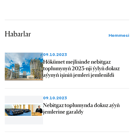
Habarlar
Hemmesi
09.10.2023
Hökümet mejlisinde nebitgaz
toplumynyň 2023-nji ýylyň dokuz
aýynyň işiniň jemleri jemlenildi
09.10.2023
Nebitgaz toplumynda dokuz aýyň
jemlerine garaldy