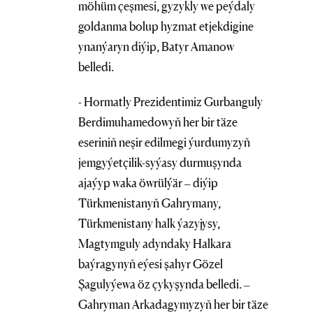
möhüm çeşmesi, gyzykly we peýdaly
goldanma bolup hyzmat etjekdigine
ynanýaryn diýip, Batyr Amanow
belledi.
- Hormatly Prezidentimiz Gurbanguly
Berdimuhamedowyň her bir täze
eseriniň neşir edilmegi ýurdumyzyň
jemgyýetçilik-syýasy durmuşynda
ajaýyp waka öwrülýär – diýip
Türkmenistanyň Gahrymany,
Türkmenistany halk ýazyjysy,
Magtymguly adyndaky Halkara
baýragynyň eýesi şahyr Gözel
Şagulyýewa öz çykyşynda belledi. –
Gahryman Arkadagymyzyň her bir täze