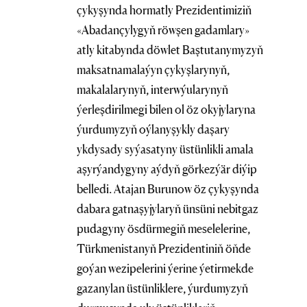
çykyşynda hormatly Prezidentimiziň
«Abadançylygyň röwşen gadamlary»
atly kitabynda döwlet Baştutanymyzyň
maksatnamalaýyn çykyşlarynyň,
makalalarynyň, interwýularynyň
ýerleşdirilmegi bilen ol öz okyjylaryna
ýurdumyzyň oýlanyşykly daşary
ykdysady syýasatyny üstünlikli amala
aşyrýandygyny aýdyň görkezýär diýip
belledi. Atajan Burunow öz çykyşynda
dabara gatnaşyjylaryň ünsüni nebitgaz
pudagyny ösdürmegiň meselelerine,
Türkmenistanyň Prezidentiniň öňde
goýan wezipelerini ýerine ýetirmekde
gazanylan üstünliklere, ýurdumyzyň