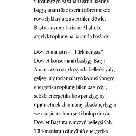
ýurdumyzyň gazanan üstünliklerine
bagyşlanan täze eserini döretmekde
rowaçlyklary arzuw etdiler, döwlet
Baştutanymyz bu işine Ahalteke
atçylyk toplumyna baranda başlady.
Döwlet ministri – “Türkmengaz”
Döwlet konserniniň başlygy Batyr
Amanowyň öz çykyşynda belleýşi ýaly,
geljegi uly taslamalaryň köpüsi ýangyç-
energetika toplumy bilen baglydyr,
sebäbi energetika howpsuzlygyny
üpjün etmek ählumumy abadançylygyň
we ösüşiň möhüm şerti bolup durýar.
Döwlet Baştutanymyzyň belleýşi ýaly,
Türkmenistan dünýäniň energetika