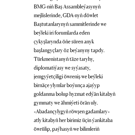
BMG-niň Baş Assambleýasynyň
mejlislerinde, GDA-nyň döwlet
Baştutanlarynyň sammitlerinde we
beýleki iri forumlarda eden
çykyşlarynda öňe süren anyk
başlangyçlary öz beýanyny tapdy.
Türkmenistanyň täze taryhy,
diplomatiýasy we syýasaty,
jemgyýetçiligi öwreniş we beýleki
birnäçe ylymlar boýunça ajaýyp
goldanma bolup hyzmat edýän kitabyň
gymmaty we ähmiýeti örän uly.
«Abadançylygyň röwşen gadamlary»
atly kitabyň her birimiz üçin ýankitaba
öwrülip, paýhasyň we bilimleriň