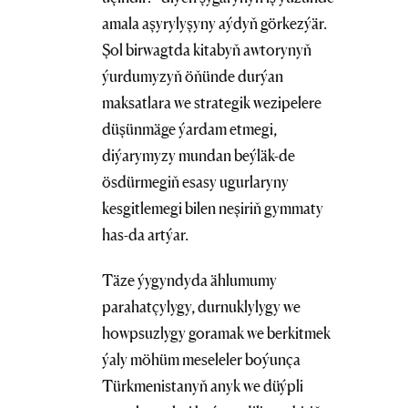
amala aşyrylyşyny aýdyň görkezýär.
Şol birwagtda kitabyň awtorynyň
ýurdumyzyň öňünde durýan
maksatlara we strategik wezipelere
düşünmäge ýardam etmegi,
diýarymyzy mundan beýläk-de
ösdürmegiň esasy ugurlaryny
kesgitlemegi bilen neşiriň gymmaty
has-da artýar.
Täze ýygyndyda ählumumy
parahatçylygy, durnuklylygy we
howpsuzlygy goramak we berkitmek
ýaly möhüm meseleler boýunça
Türkmenistanyň anyk we düýpli