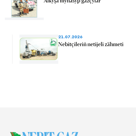
Alkyşa mynasyp gazçylar
21.07.2026
Nebitçileriň netijeli zähmeti