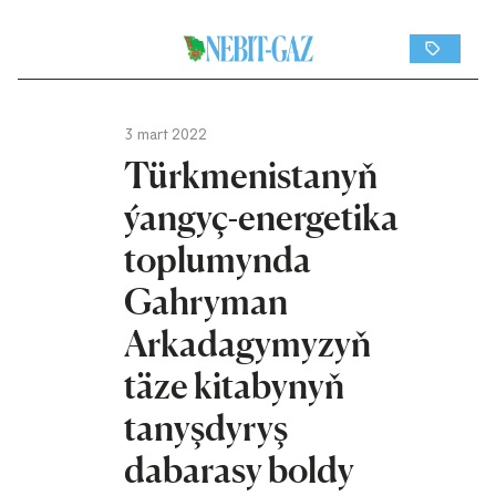
3 mart 2022
Türkmenistanyň
ýangyç-energetika
toplumynda
Gahryman
Arkadagymyzyň
täze kitabynyň
tanyşdyryş
dabarasy boldy