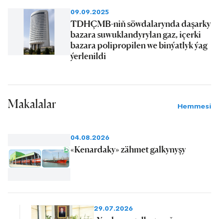
09.09.2025
TDHÇMB-niň söwdalarynda daşarky
bazara suwuklandyrylan gaz, içerki
bazara polipropilen we binýatlyk ýag
ýerlenildi
Makalalar
Hemmesi
04.08.2026
«Kenardaky» zähmet galkynyşy
29.07.2026