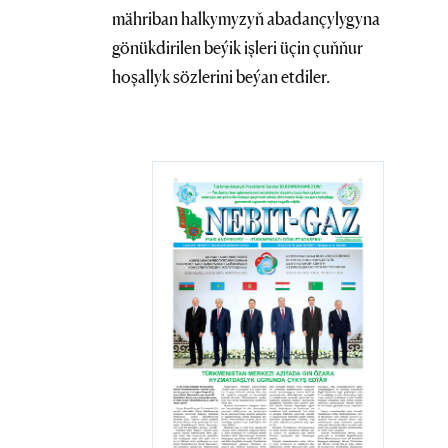
mähriban halkymyzyň abadançylygyna
gönükdirilen beýik işleri üçin çuňňur
hoşallyk sözlerini beýan etdiler.