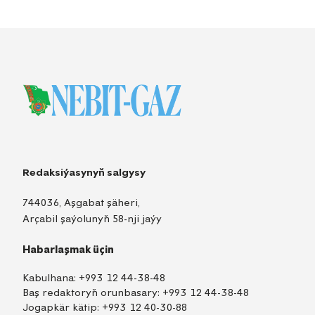
Redaksiýasynyň salgysy
744036, Aşgabat şäheri,
Arçabil şaýolunyň 58-nji jaýy
Habarlaşmak üçin
Kabulhana:
+993 12 44-38-48
Baş redaktoryň orunbasary:
+993 12 44-38-48
Jogapkär kätip:
+993 12 40-30-88