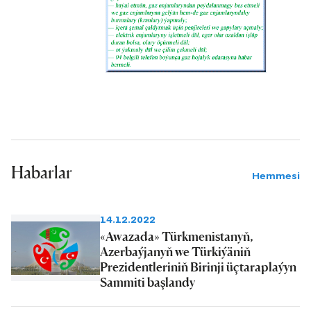
Bir söz bilen aýdylanda, häzirki
döwürde müdirligiň gazçylary
tarapyndan welaýatyň obadyr
şäherlerinde bar bolan dürli basyşly
gaz geçirijileriň 13 müň kilometre golaý
ýerine, şeýle hem gaz sazlaýjy hem-de
paýlaýjy enjamlaryň bolsa 4750-den
gowragyna ýokary derejede gözegçilik
Habarlar
edilip, 205 müňden gowrak hojalygyň
Hemmesi
milli baýlygymyz bolan tebigy we
suwuklandyrylan gazdan bökdençsiz
14.12.2022
peýdalanmagy gazanylýar.
«Awazada» Türkmenistanyň,
Azerbaýjanyň we Türkiýäniň
Prezidentleriniň Birinji üçtaraplaýyn
Sammiti başlandy