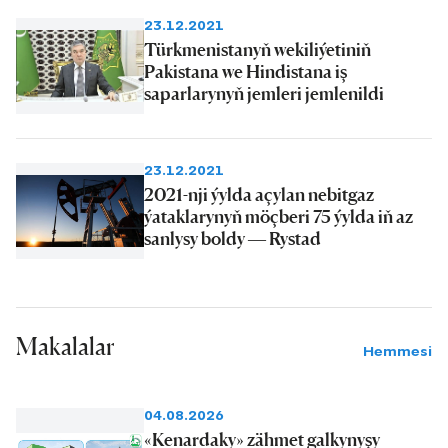
23.12.2021
Türkmenistanyň wekiliýetiniň
Pakistana we Hindistana iş
saparlarynyň jemleri jemlenildi
23.12.2021
2021-nji ýylda açylan nebitgaz
ýataklarynyň möçberi 75 ýylda iň az
sanlysy boldy — Rystad
Makalalar
Hemmesi
04.08.2026
«Kenardaky» zähmet galkynyşy