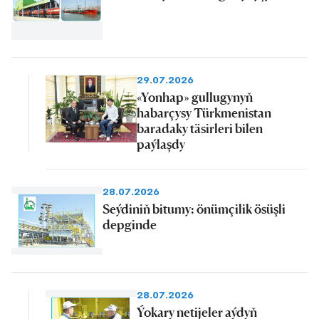
29.07.2026
«Yonhap» gullugynyň
habarçysy Türkmenistan
baradaky täsirleri bilen
paýlaşdy
28.07.2026
Seýdiniň bitumy: önümçilik ösüşli
depginde
28.07.2026
Ýokary netijeler aýdyň