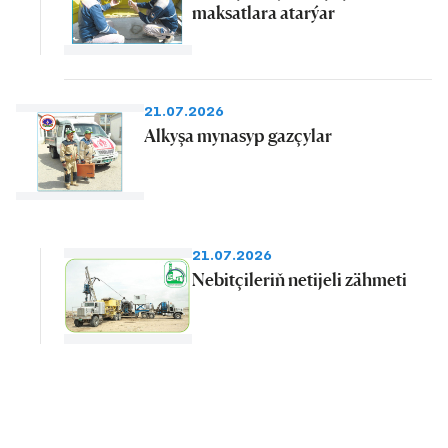
maksatlara atarýar
21.07.2026
Alkyşa mynasyp gazçylar
21.07.2026
Nebitçileriň netijeli zähmeti