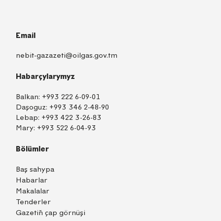
Email
nebit-gazazeti@oilgas.gov.tm
Habarçylarymyz
Balkan:
+993 222 6-09-01
Daşoguz:
+993 346 2-48-90
Lebap:
+993 422 3-26-83
Mary:
+993 522 6-04-93
Bölümler
Baş sahypa
Habarlar
Makalalar
Tenderler
Gazetiň çap görnüşi