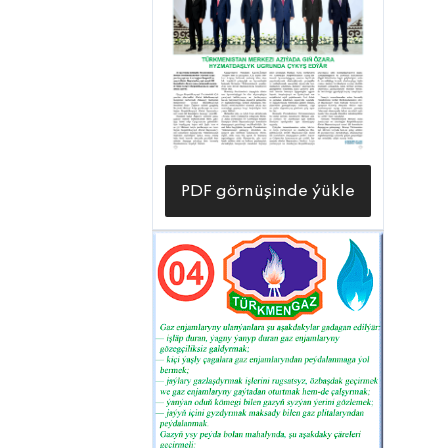
netijesinde welaýatyň ilatynyň we
edara-kärhanalarynyň gymmatly
«mawy ýangyç» bilen talabalaýyk üpjün
edilmegine giň mümkinçilik döredi. Şu
nukdaýnazardan welaýatyň Gubadag,
Gurbansoltan eje adyndaky,
PDF görnüşinde ýükle
Ruhubelent, Köneürgenç, Saparmyrat
Türkmenbaşy hem-de S. A. Nyýazow
adyndaky etraplarynda we welaýat
merkezi bolan Daşoguz şäherinde bar
bolan gaz desgalaryny düýpli
abatlamakda hem-de gaz geçirijileriň
zerur ýerleriniň durkuny täzelemekde
ýerine ýetirilen işleriň netijesinde gaz
ulgamlarynyň geçirijiligi has-da artdy.