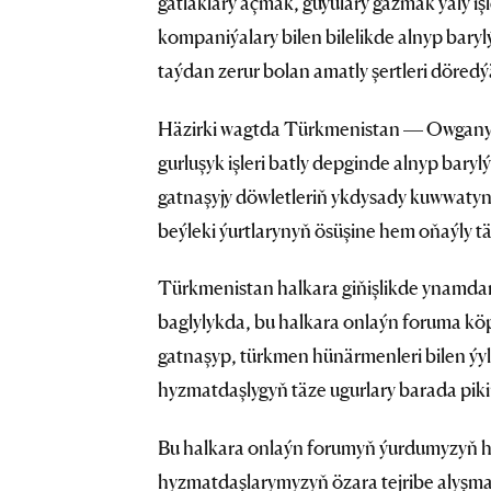
gatlaklary açmak, guýulary gazmak ýaly i
kompaniýalary bilen bilelikde alnyp bary
taýdan zerur bolan amatly şertleri döredý
Häzirki wagtda Türkmenistan — Owganyst
gurluşyk işleri batly depginde alnyp baryl
gatnaşyjy döwletleriň ykdysady kuwwaty
beýleki ýurtlarynyň ösüşine hem oňaýly täsi
Türkmenistan halkara giňişlikde ynamda
baglylykda, bu halkara onlaýn foruma kö
gatnaşyp, türkmen hünärmenleri bilen ýyl
hyzmatdaşlygyň täze ugurlary barada piki
Bu halkara onlaýn forumyň ýurdumyzyň hün
hyzmatdaşlarymyzyň özara tejribe alyşmag