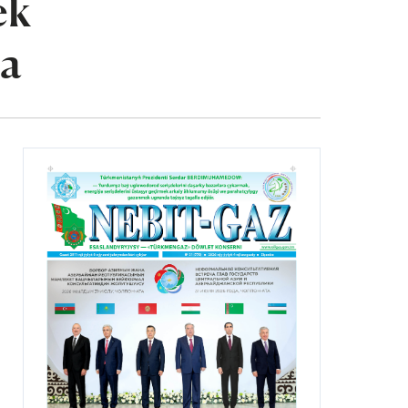
ek
ra