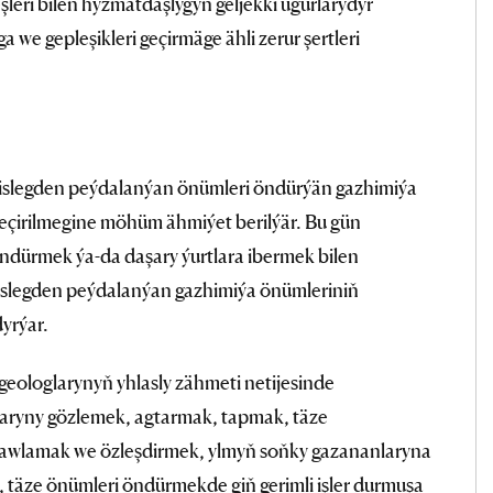
leri bilen hyzmatdaşlygyň geljekki ugurlarydyr
 we gepleşikleri geçirmäge ähli zerur şertleri
islegden peýdalanýan önümleri öndürýän gazhimiýa
eçirilmegine möhüm ähmiýet berilýär. Bu gün
öndürmek ýa-da daşary ýurtlara ibermek bilen
islegden peýdalanýan gazhimiýa önümleriniň
yrýar.
geologlarynyň yhlasly zähmeti netijesinde
klaryny gözlemek, agtarmak, tapmak, täze
urawlamak we özleşdirmek, ylmyň soňky gazananlaryna
, täze önümleri öndürmekde giň gerimli işler durmuşa