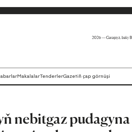
2026 — Garaşsyz, baky B
abarlar
Makalalar
Tenderler
Gazetiň çap görnüşi
ň nebitgaz pudagyna