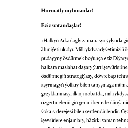
Hormatly myhmanlar!
Eziz watandaşlar!
«Halkyň Arkadagly zamanasy» ýylynda giň 
ähmiýeti uludyr. Milli ykdysadyýetimiziň i
pudagyny ösdürmek boýunça eziz Diýarymy
halkara maslahat daşary ýurt işewürleri
ösdürmegiň strategiýasy, döwrebap tehnol
aşyrmagyň ýollary bilen tanyşmaga mümkin
gyzyklanmasy, ilkinji nobatda, milli ykd
özgertmeleriň giň gerimi hem-de dünýäni
ýokary derejesi bilen şertlendirilendir. G
işewürlere enjamlary, häzirki zaman teh