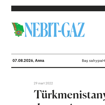
07.08.2026, Anna
Baş sahypa
H
29 mart 2022
Türkmenistany