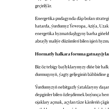
geçirilýär.
Energetika pudagynda däp bolan strategi
hatarda, ýurdumyz Ýewropa, Aziýa, Uza
energetika hyzmatdaşlygyny barha giňeld
abraýly maliýe düzümleri bilen işjeň hyzm
Hormatly halkara foruma gatnaşyjyla
Biz öz tebigy baýlyklarymyzy diňe bir h
durmuşynyň, ýagty geljeginiň bähbidine g
Ýurdumyzyň nebitgazly ýataklaryny daşar
depginler bilen özleşdirmek boýunça hem 
ojaklary açmak, açylan täze känleriň çägi