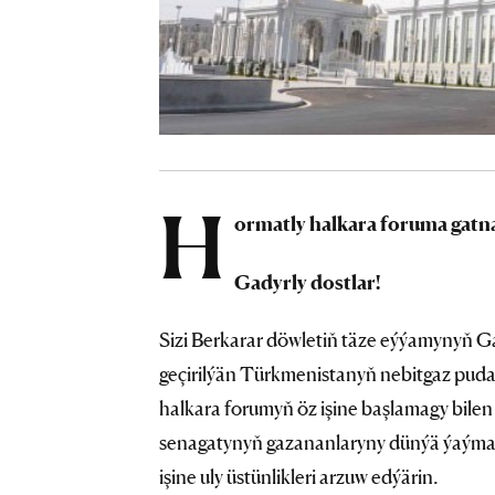
H
ormatly halkara foruma gatna
Gadyrly dostlar!
Sizi Berkarar döwletiň täze eýýamynyň 
geçirilýän Türkmenistanyň nebitgaz pud
halkara forumyň öz işine başlamagy bile
senagatynyň gazananlaryny dünýä ýaýmak
işine uly üstünlikleri arzuw edýärin.