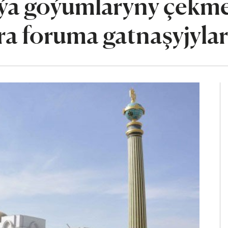
aýa goýumlaryny çekm
a foruma gatnaşyjyla