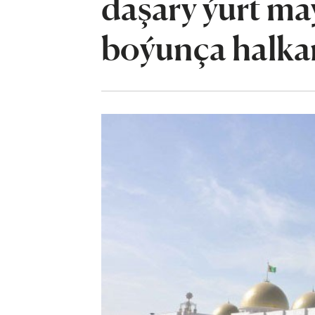
daşary ýurt m
boýunça halkar