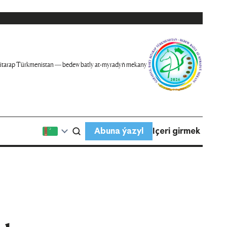
itarap Türkmenistan — bedew batly at-myradyň mekany
Abuna ýazyl
Içeri girmek