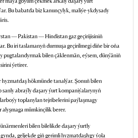
şler maýa goýum çekmek arkaly daşary ýurt
lýar. Bu babatda biz kanunçylyk, maliýe-ykdysady
äris.
an — Pakistan — Hindistan gaz geçirijisiniň
ýar. Bu iri taslamanyň durmuşa geçirilmegi diňe bir oňa
ny pugtalandyrmak bilen çäklenmän, eýsem, dünýäniň
rini ýetirer.
r hyzmatdaş hökmünde tanalýar. Şonuň bilen
p sanly abraýly daşary ýurt kompaniýalarynyň
larboýy toplanylan tejribelerini paýlaşmagy
r alyşmaga mümkinçilik berer.
ärmenleri bilen bilelikde daşary ýurtly
ynda, geljekde giň gerimli hyzmatdaşlygy ýola