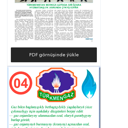
PDF görnüşinde ýükle