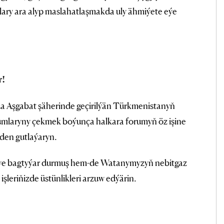
ary ara alyp maslahatlaşmakda uly ähmiýete eýe
r!
a Aşgabat şäherinde geçirilýän Türkmenistanyň
umlaryny çekmek boýunça halkara forumyň öz işine
kden gutlaýaryn.
n we bagtyýar durmuş hem-de Watanymyzyň nebitgaz
leriňizde üstünlikleri arzuw edýärin.