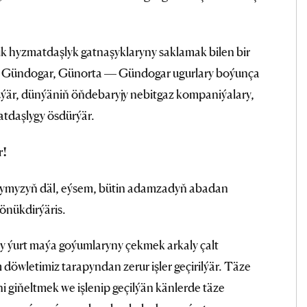
k hyzmatdaşlyk gatnaşyklaryny saklamak bilen bir
k Gündogar, Günorta — Gündogar ugurlary boýunça
ýär, dünýäniň öňdebaryjy nebitgaz kompaniýalary,
atdaşlygy ösdürýär.
r!
alkymyzyň däl, eýsem, bütin adamzadyň abadan
önükdirýäris.
y ýurt maýa goýumlaryny çekmek arkaly çalt
döwletimiz tarapyndan zerur işler geçirilýär. Täze
ni giňeltmek we işlenip geçilýän känlerde täze