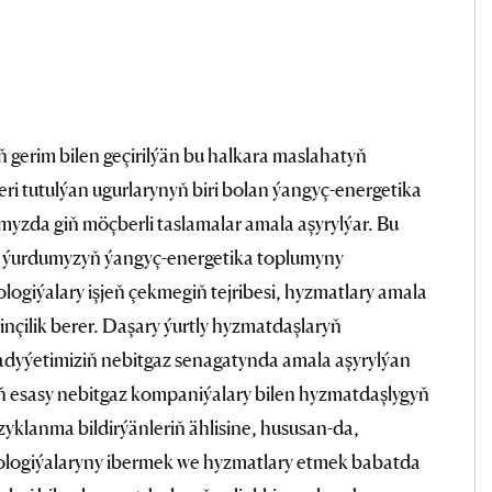
gerim bilen geçirilýän bu halkara maslahatyň
leri tutulýan ugurlarynyň biri bolan ýangyç-energetika
zda giň möçberli taslamalar amala aşyrylýar. Bu
ne ýurdumyzyň ýangyç-energetika toplumyny
ogiýalary işjeň çekmegiň tejribesi, hyzmatlary amala
çilik berer. Daşary ýurtly hyzmatdaşlaryň
ysadyýetimiziň nebitgaz senagatynda amala aşyrylýan
ň esasy nebitgaz kompaniýalary bilen hyzmatdaşlygyň
yzyklanma bildirýänleriň ählisine, hususan-da,
nologiýalaryny ibermek we hyzmatlary etmek babatda