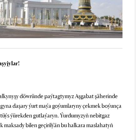
şyjylar!
Galkynyşy döwründe paýtagtymyz Aşgabat şäherinde
agyna daşary ýurt maýa goýumlaryny çekmek boýunça
n tüýs ýürekden gutlaýaryn. Ýurdumyzyň nebitgaz
 maksady bilen geçirilýän bu halkara maslahatyň