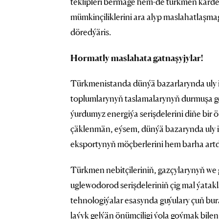
teklipleri bermäge hem-de türkmen kärdeş
mümkinçiliklerini ara alyp maslahatlaşmaga
döredýäris.
Hormatly maslahata gatnaşyjylar!
Türkmenistanda dünýä bazarlarynda uly 
toplumlarynyň taslamalarynyň durmuşa g
ýurdumyz energiýa serişdelerini diňe bir 
çäklenmän, eýsem, dünýä bazarynda uly 
eksportynyň möçberlerini hem barha artd
Türkmen nebitçileriniň, gazçylarynyň we 
uglewodorod serişdeleriniň çig mal ýata
tehnologiýalar esasynda guýulary çuň b
laýyk gelýän önümçiligi ýola goýmak bilen