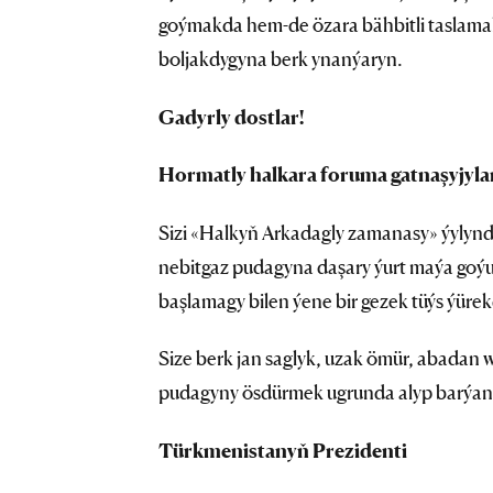
goýmakda hem-de özara bähbitli taslamal
boljakdygyna berk ynanýaryn.
Gadyrly dostlar!
Hormatly halkara foruma gatnaşyjyla
Sizi «Halkyň Arkadagly zamanasy» ýylynd
nebitgaz pudagyna daşary ýurt maýa goý
başlamagy bilen ýene bir gezek tüýs ýüre
Size berk jan saglyk, uzak ömür, abada
pudagyny ösdürmek ugrunda alyp barýan iş
Türkmenistanyň Prezidenti