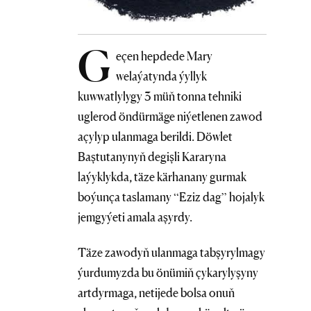
G
eçen hepdede Mary
welaýatynda ýyllyk
kuwwatlylygy 3 müň tonna tehniki
uglerod öndürmäge niýetlenen zawod
açylyp ulanmaga berildi. Döwlet
Baştutanynyň degişli Kararyna
laýyklykda, täze kärhanany gurmak
boýunça taslamany “Eziz dag” hojalyk
jemgyýeti amala aşyrdy.
Täze zawodyň ulanmaga tabşyrylmagy
ýurdumyzda bu önümiň çykarylyşyny
artdyrmaga, netijede bolsa onuň