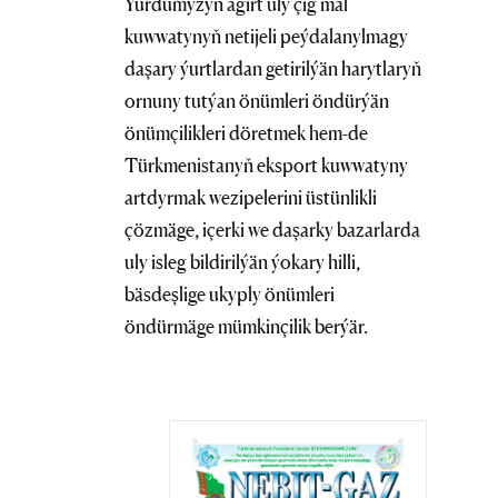
Ýurdumyzyň ägirt uly çig mal
kuwwatynyň netijeli peýdalanylmagy
daşary ýurtlardan getirilýän harytlaryň
ornuny tutýan önümleri öndürýän
önümçilikleri döretmek hem-de
Türkmenistanyň eksport kuwwatyny
artdyrmak wezipelerini üstünlikli
çözmäge, içerki we daşarky bazarlarda
uly isleg bildirilýän ýokary hilli,
bäsdeşlige ukyply önümleri
öndürmäge mümkinçilik berýär.