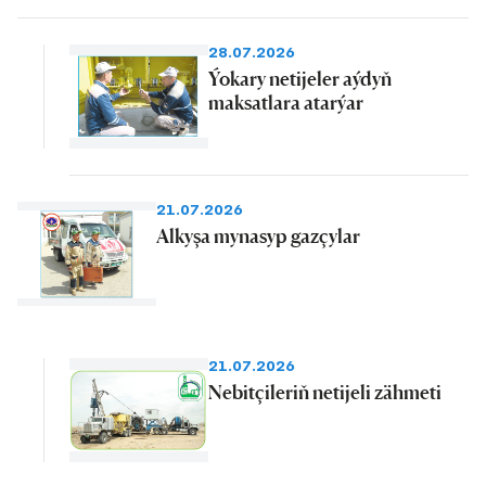
28.07.2026
Ýokary netijeler aýdyň
maksatlara atarýar
21.07.2026
Alkyşa mynasyp gazçylar
21.07.2026
Nebitçileriň netijeli zähmeti