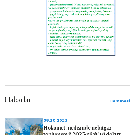
Habarlar
Hemmesi
09.10.2023
Hökümet mejlisinde nebitgaz
toplumynyň 2023-nji ýylyň dokuz