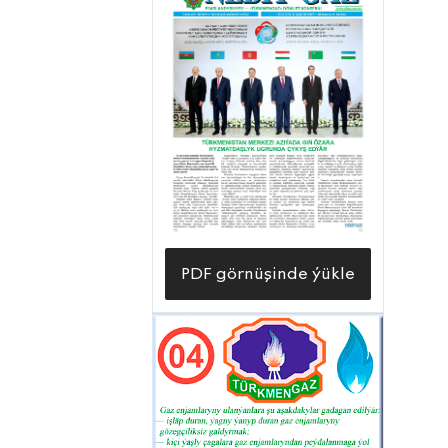
PDF görnüşinde ýükle