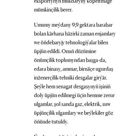
eksportynyň mukdaryny köpeltmäge
mümkinçilik berer.
Umumy meýdany 9,9 gektara barabar
bolan kärhana häzirki zaman enjamlary
we öňdebaryjy tehnologiýalar bilen
üpjün edildi. Onuň düzümine
önümçilik toplumyndan başga-da,
edara binasy, ammar, birnäçe ugurdaş
inženerçilik-tehniki desgalar girýär.
Şeýle hem senagat desgasynyň işiniň
doly üpjün edilmegi üçin hemme zerur
ulgamlar, şol sanda gaz, elektrik, suw
üpjünçilik ulgamlary we beýlekiler göz
öňünde tutuldy.