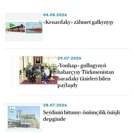
04.08.2026
«Kenardaky» zähmet galkynyşy
29.07.2026
«Yonhap» gullugynyň
habarçysy Türkmenistan
baradaky täsirleri bilen
paýlaşdy
28.07.2026
Seýdiniň bitumy: önümçilik ösüşli
depginde