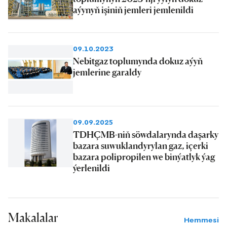
aýynyň işiniň jemleri jemlenildi
09.10.2023
Nebitgaz toplumynda dokuz aýyň
jemlerine garaldy
09.09.2025
TDHÇMB-niň söwdalarynda daşarky
bazara suwuklandyrylan gaz, içerki
bazara polipropilen we binýatlyk ýag
ýerlenildi
Makalalar
Hemmesi