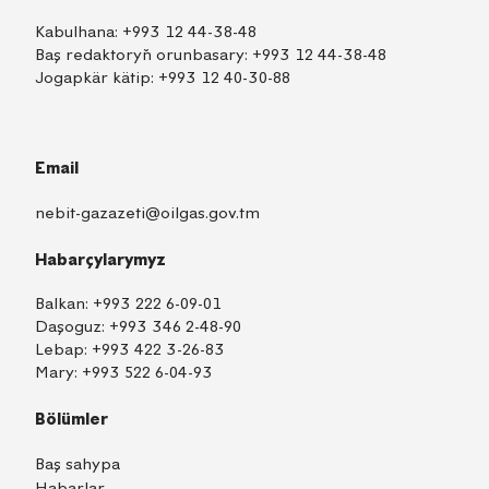
Kabulhana:
+993 12 44-38-48
Baş redaktoryň orunbasary:
+993 12 44-38-48
Jogapkär kätip:
+993 12 40-30-88
Email
nebit-gazazeti@oilgas.gov.tm
Habarçylarymyz
Balkan:
+993 222 6-09-01
Daşoguz:
+993 346 2-48-90
Lebap:
+993 422 3-26-83
Mary:
+993 522 6-04-93
Bölümler
Baş sahypa
Habarlar