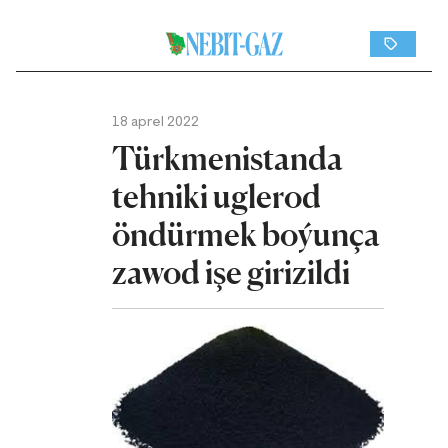
18 aprel 2022
Türkmenistanda
tehniki uglerod
öndürmek boýunça
zawod işe girizildi