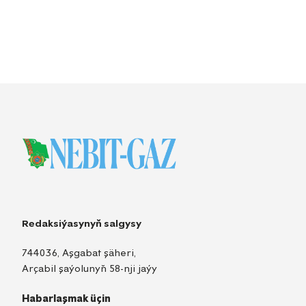
Redaksiýasynyň salgysy
744036, Aşgabat şäheri,
Arçabil şaýolunyň 58-nji jaýy
Habarlaşmak üçin