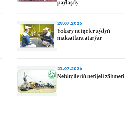
paýlaşdy
28.07.2026
Ýokary netijeler aýdyň
maksatlara atarýar
21.07.2026
Nebitçileriň netijeli zähmeti