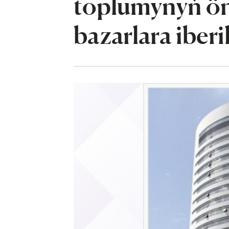
toplumynyň önü
bazarlara iberi