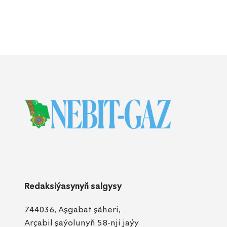
Redaksiýasynyň salgysy
744036, Aşgabat şäheri,
Arçabil şaýolunyň 58-nji jaýy