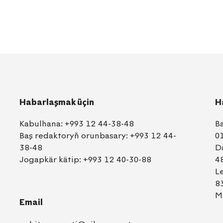
Habarlaşmak üçin
H
Kabulhana:
+993 12 44-38-48
B
Baş redaktoryň orunbasary:
+993 12 44-
0
38-48
D
Jogapkär kätip:
+993 12 40-30-88
4
L
8
M
Email