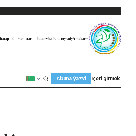
itarap Türkmenistan — bedew batly at-myradyň mekany
Abuna ýazyl
Içeri girmek