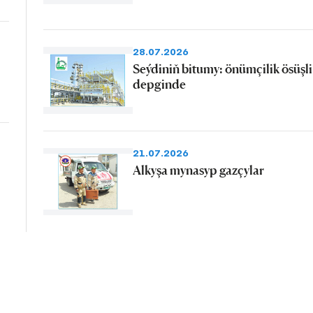
28.07.2026
Seýdiniň bitumy: önümçilik ösüşli
depginde
21.07.2026
Alkyşa mynasyp gazçylar