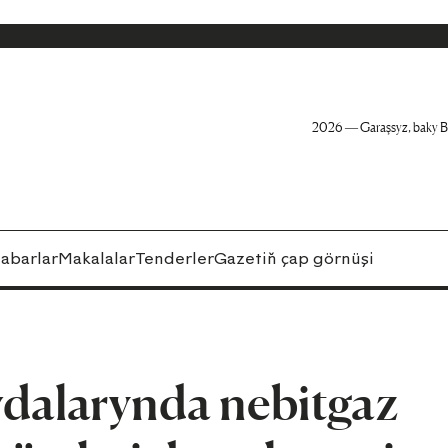
2026 — Garaşsyz, baky B
abarlar
Makalalar
Tenderler
Gazetiň çap görnüşi
larynda nebitgaz