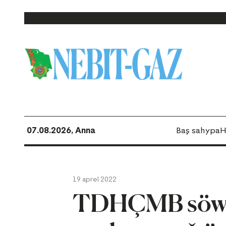
07.08.2026, Anna
Baş sahypa
H
19 aprel 2022
TDHÇMB söwda