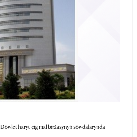
öwlet haryt-çig mal biržasynyň söwdalarynda
.