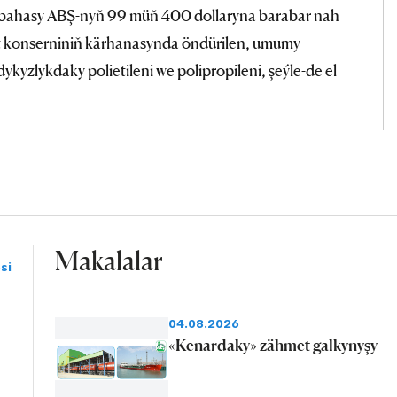
in bahasy ABŞ-nyň 99 müň 400 dollaryna barabar nah
 konserniniň kärhanasynda öndürilen, umumy
kyzlykdaky polietileni we polipropileni, şeýle-de el
Makalalar
si
04.08.2026
«Kenardaky» zähmet galkynyşy