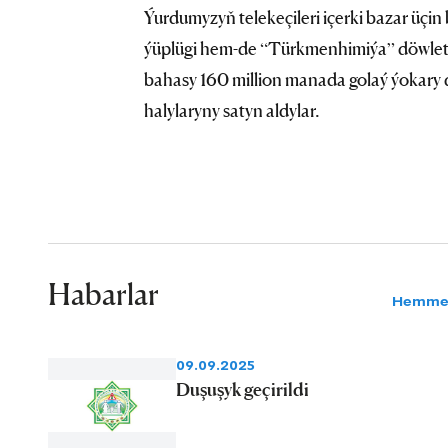
Ýurdumyzyň telekeçileri içerki bazar üç
ýüplügi hem-de “Türkmenhimiýa” döwlet
bahasy 160 million manada golaý ýokary dy
halylaryny satyn aldylar.
Habarlar
Hemme
09.09.2025
Duşuşyk geçirildi