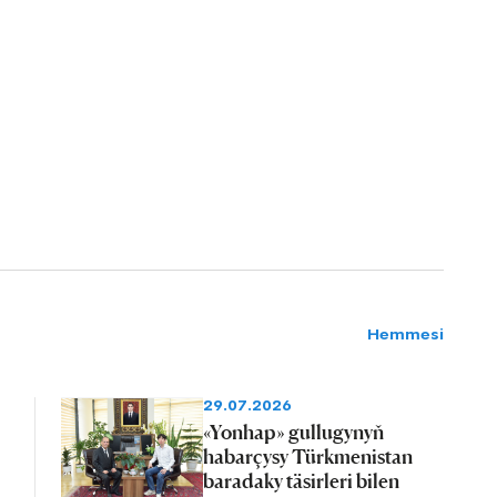
Hemmesi
29.07.2026
«Yonhap» gullugynyň
habarçysy Türkmenistan
baradaky täsirleri bilen