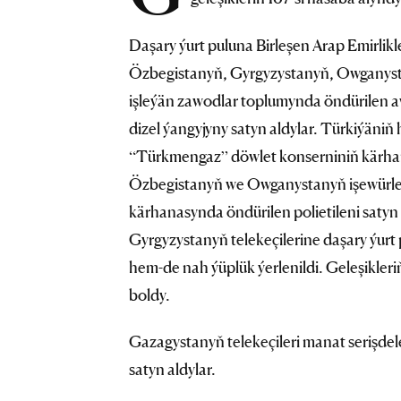
Daşary ýurt puluna Birleşen Arap Emirlikl
Özbegistanyň, Gyrgyzystanyň, Owganyst
işleýän zawodlar toplumynda öndürilen a
dizel ýangyjyny satyn aldylar. Türkiýäni
“Türkmengaz” döwlet konserniniň kärhan
Özbegistanyň we Owganystanyň işewürle
kärhanasynda öndürilen polietileni satyn
Gyrgyzystanyň telekeçilerine daşary ýurt
hem-de nah ýüplük ýerlenildi. Geleşikler
boldy.
Gazagystanyň telekeçileri manat serişd
satyn aldylar.