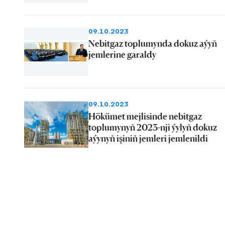
09.10.2023
Nebitgaz toplumynda dokuz aýyň
jemlerine garaldy
09.10.2023
Hökümet mejlisinde nebitgaz
toplumynyň 2023-nji ýylyň dokuz
aýynyň işiniň jemleri jemlenildi