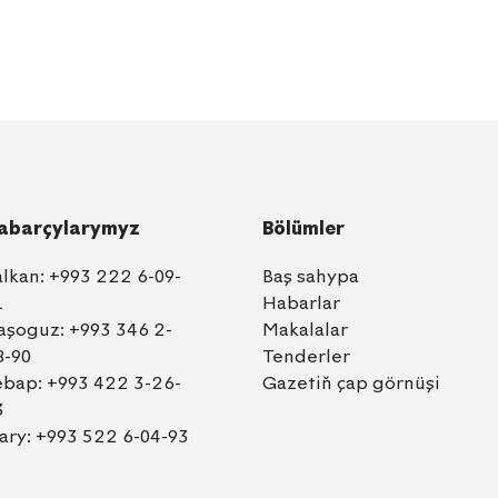
abarçylarymyz
Bölümler
alkan:
+993 222 6-09-
Baş sahypa
1
Habarlar
aşoguz:
+993 346 2-
Makalalar
8-90
Tenderler
ebap:
+993 422 3-26-
Gazetiň çap görnüşi
3
ary:
+993 522 6-04-93