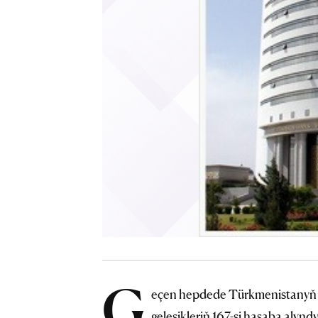
G
eçen hepdede Türkmenistanyň D
geleşikleriň 167-si hasaba alyndy