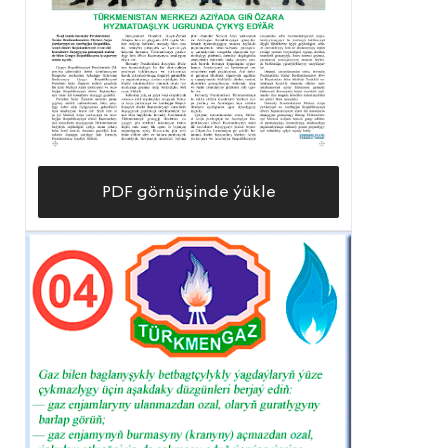
PDF görnüşinde ýükle