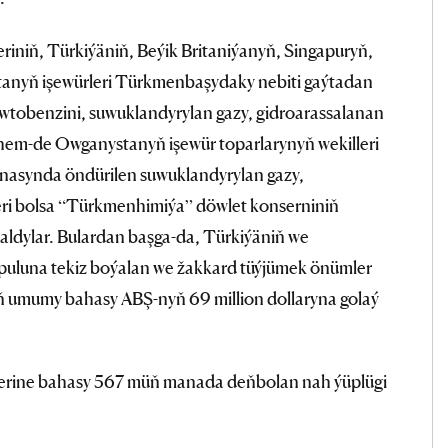
eriniň, Türkiýäniň, Beýik Britaniýanyň, Singapuryň,
anyň işewürleri Türkmenbaşydaky nebiti gaýtadan
wtobenzini, suwuklandyrylan gazy, gidroarassalanan
ň hem-de Owganystanyň işewür toparlarynyň wekilleri
asynda öndürilen suwuklandyrylan gazy,
ri bolsa “Türkmenhimiýa” döwlet konserniniň
 aldylar. Bulardan başga-da, Türkiýäniň we
 puluna tekiz boýalan we žakkard tüýjümek önümler
iň umumy bahasy ABŞ-nyň 69 million dollaryna golaý
elerine bahasy 567 müň manada deňbolan nah ýüplügi