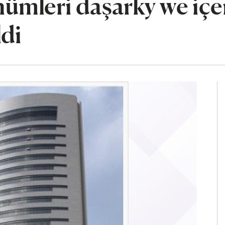
mleri daşarky we içe
ldi