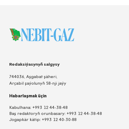
Redaksiýasynyň salgysy
744036, Aşgabat şäheri,
Arçabil şaýolunyň 58-nji jaýy
Habarlaşmak üçin
Kabulhana:
+993 12 44-38-48
Baş redaktoryň orunbasary:
+993 12 44-38-48
Jogapkär kätip:
+993 12 40-30-88