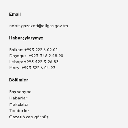
Email
nebit-gazazeti@oilgas.gov.tm
Habarçylarymyz
Balkan:
+993 222 6-09-01
Daşoguz:
+993 346 2-48-90
Lebap:
+993 422 3-26-83
Mary:
+993 522 6-04-93
Bölümler
Baş sahypa
Habarlar
Makalalar
Tenderler
Gazetiň çap görnüşi
TM
EN
RU