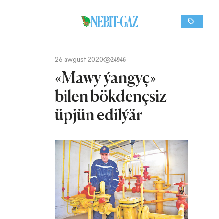
26 awgust 2020
24946
«Mawy ýangyç»
bilen bökdençsiz
üpjün edilýär