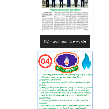
bilen, ýokary maliýe-ykdysady
görkezijileri gazanýarlar. Şonuň
netijesinde ýaşaýyş jaýlary, şeýle-de
senagat desgalary, medeni-durmuş
maksatly binalar «mawy ýangyç» bilen
bökdençsiz üpjün edilýär.
PDF görnüşinde ýükle