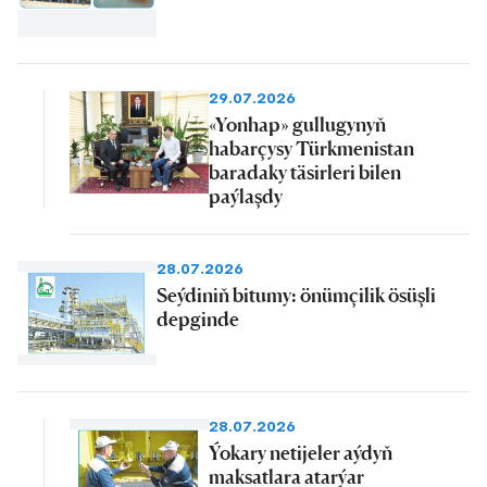
29.07.2026
«Yonhap» gullugynyň
habarçysy Türkmenistan
baradaky täsirleri bilen
paýlaşdy
28.07.2026
Seýdiniň bitumy: önümçilik ösüşli
depginde
28.07.2026
Ýokary netijeler aýdyň
maksatlara atarýar