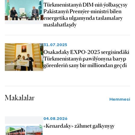
Türkmenistanyň DIM-niň ýolbaşçysy
Pakistanyň Premýer-ministri bilen
energetika ulgamynda taslamalary
maslahatlaşdy
31.07.2025
Osakadaky EXPO-2025 sergisindäki
Türkmenistanyň pawilýonyna baryp
görenleriň sany bir milliondan geçdi
Makalalar
Hemmesi
04.08.2026
«Kenardaky» zähmet galkynyşy