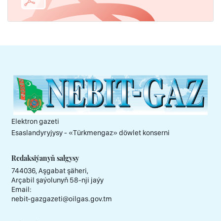
Elektron gazeti
Esaslandyryjysy - «Тürkmengaz» döwlet konserni
Redaksiýanyň salgysy
744036, Aşgabat şäheri,
Arçabil şaýolunyň 58-nji jaýy
Email:
nebit-gazgazeti@oilgas.gov.tm