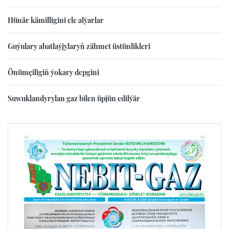
Hünär kämilligini ele alýarlar
Guýulary abatlaýjylaryň zähmet üstünlikleri
Önümçiligiň ýokary depgini
Suwuklandyrylan gaz bilen üpjün edilýär