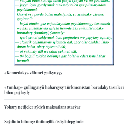
«Kenardaky» zähmet galkynyşy
«Yonhap» gullugynyň habarçysy Türkmenistan baradaky täsirleri
bilen paýlaşdy
Ýokary netijeler aýdyň maksatlara atarýar
Seýdiniň bitumy: önümçilik ösüşli depginde