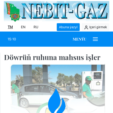
TM
EN
RU
Abuna ýazyl
Içeri girmek
MENÝU
15:10
Döwrüň ruhuna mahsus işler