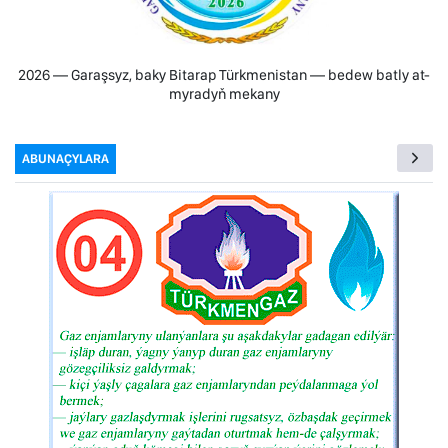
2026 — Garaşsyz, baky Bitarap Türkmenistan — bedew batly at-
myradyň mekany
ABUNAÇYLARA