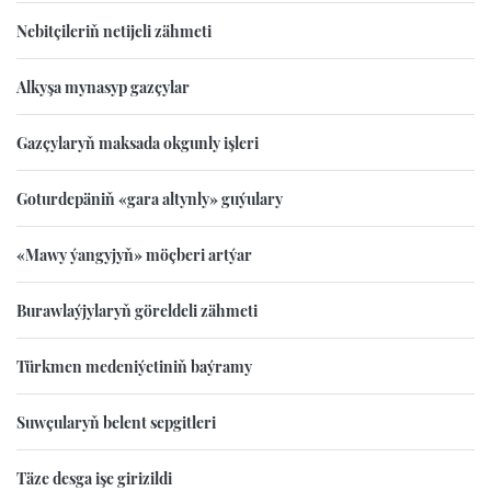
Nebitçileriň netijeli zähmeti
Alkyşa mynasyp gazçylar
Gazçylaryň maksada okgunly işleri
Goturdepäniň «gara altynly» guýulary
«Mawy ýangyjyň» möçberi artýar
Burawlaýjylaryň göreldeli zähmeti
Türkmen medeniýetiniň baýramy
Suwçularyň belent sepgitleri
Täze desga işe girizildi