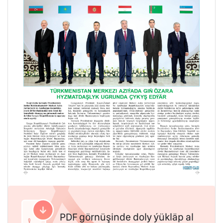
PDF görnüşinde doly ýükläp al