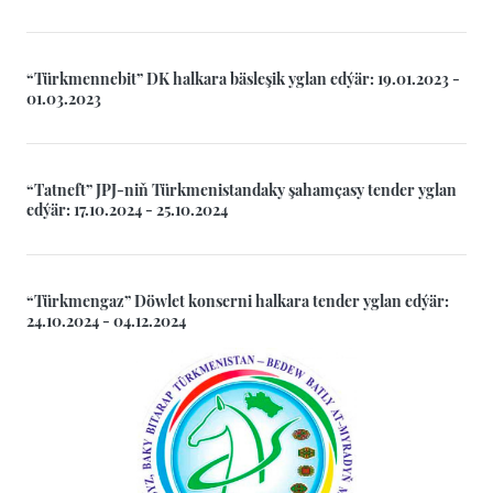
“Türkmennebit” DK halkara bäsleşik yglan edýär: 19.01.2023 -
01.03.2023
“Tatneft” JPJ-niň Türkmenistandaky şahamçasy tender yglan
edýär: 17.10.2024 - 25.10.2024
“Türkmengaz” Döwlet konserni halkara tender yglan edýär:
24.10.2024 - 04.12.2024