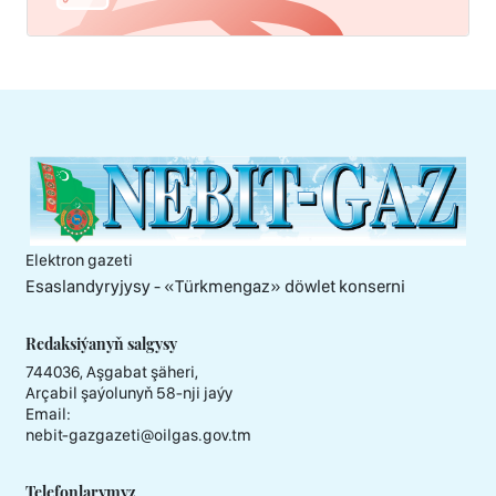
Elektron gazeti
Esaslandyryjysy - «Тürkmengaz» döwlet konserni
Redaksiýanyň salgysy
744036, Aşgabat şäheri,
Arçabil şaýolunyň 58-nji jaýy
Email:
nebit-gazgazeti@oilgas.gov.tm
Telefonlarymyz