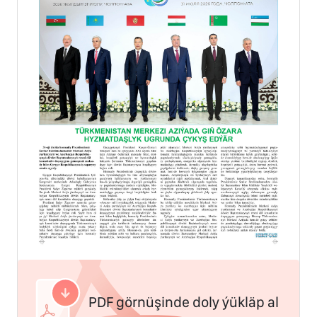
PDF görnüşinde doly ýükläp al