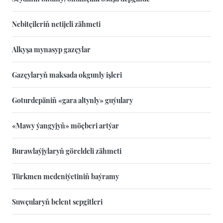
Nebitçileriň netijeli zähmeti
Alkyşa mynasyp gazçylar
Gazçylaryň maksada okgunly işleri
Goturdepäniň «gara altynly» guýulary
«Mawy ýangyjyň» möçberi artýar
Burawlaýjylaryň göreldeli zähmeti
Türkmen medeniýetiniň baýramy
Suwçularyň belent sepgitleri