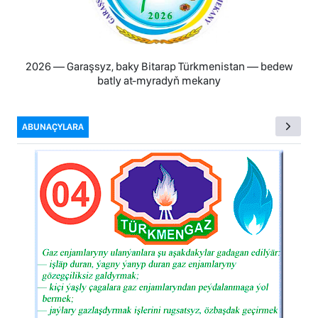
2026 — Garaşsyz, baky Bitarap Türkmenistan — bedew
batly at-myradyň mekany
ABUNAÇYLARA