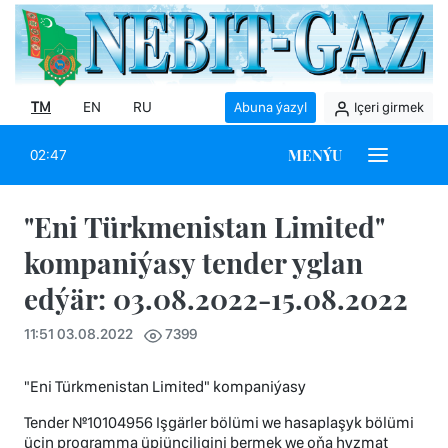
TM
EN
RU
Abuna ýazyl
Içeri girmek
MENÝU
02:47
"Eni Türkmenistan Limited"
kompaniýasy tender yglan
edýär: 03.08.2022-15.08.2022
11:51 03.08.2022
7399
"Eni Türkmenistan Limited" kompaniýasy
Tender №10104956 Işgärler bölümi we hasaplaşyk bölümi
üçin programma üpjünçiligini bermek we oňa hyzmat