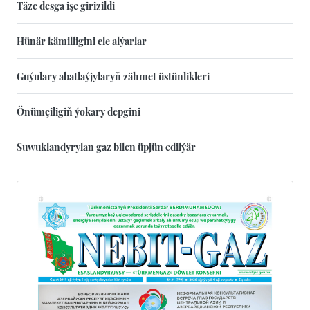
Täze desga işe girizildi
Hünär kämilligini ele alýarlar
Guýulary abatlaýjylaryň zähmet üstünlikleri
Önümçiligiň ýokary depgini
Suwuklandyrylan gaz bilen üpjün edilýär