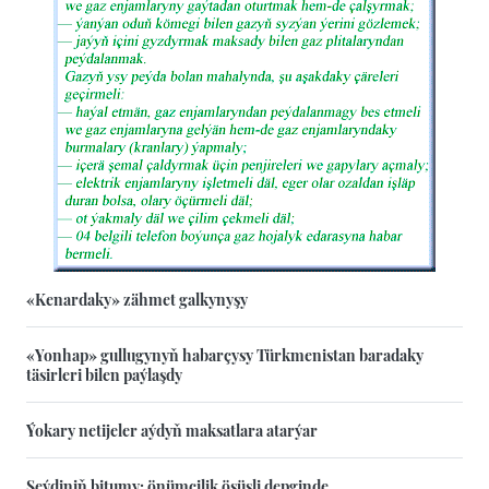
«Kenardaky» zähmet galkynyşy
«Yonhap» gullugynyň habarçysy Türkmenistan baradaky
täsirleri bilen paýlaşdy
Ýokary netijeler aýdyň maksatlara atarýar
Seýdiniň bitumy: önümçilik ösüşli depginde