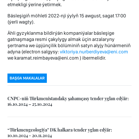
etmekligi ýerine ýetirmek.
Bäsleşigiň möhleti 2022-nji ýylyň 15 awgust, sagat 17:00
(ýerli wagty).
Ähli gyzyklanma bildirýän kompaniýalar bäsleşige
gatnaşmaga resmi çakylygy almak üçin arzalaryny
şertnama we üpjünçilik bölüminiň satyn alyjy hünärmeniň
adyna (electron salgysy:
viktoriya.nurberdiyeva@eni.com
we karamat.reimbayeva@eni.com ) ibermelidir.
BAŞGA MAKALALAR
CNPC-niň Türkmenistandaky şahamçasy tender yglan edýär:
16.10.2024 – 25.10.2024
“Türkmengeologiýa” DK halkara tender yglan edýär:
10.10.2024 - 20.11.2024