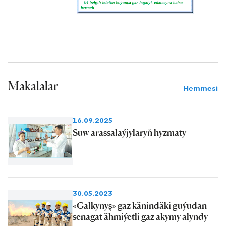
Makalalar
Hemmesi
16.09.2025
Suw arassalaýjylaryň hyzmaty
30.05.2023
«Galkynyş» gaz känindäki guýudan
senagat ähmiýetli gaz akymy alyndy