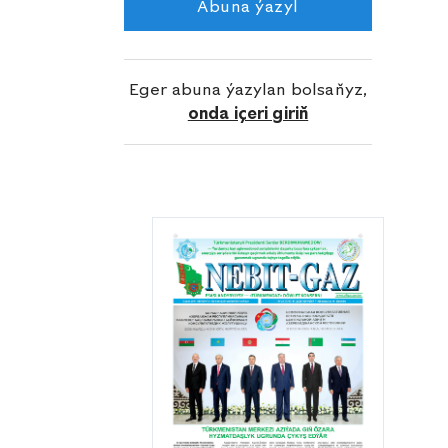
Abuna ýazyl
öňümizde goýlan wezipeleri üstünlikli
ýerine ýetirýäris — diýip, Ş.Anarow
gürrüň berýär.
Eger abuna ýazylan bolsaňyz,
onda içeri giriň