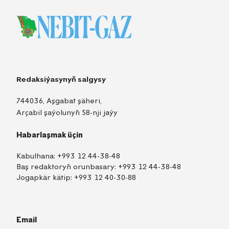
Redaksiýasynyň salgysy
744036, Aşgabat şäheri,
Arçabil şaýolunyň 58-nji jaýy
Habarlaşmak üçin
Kabulhana:
+993 12 44-38-48
Baş redaktoryň orunbasary:
+993 12 44-38-48
Jogapkär kätip:
+993 12 40-30-88
Email