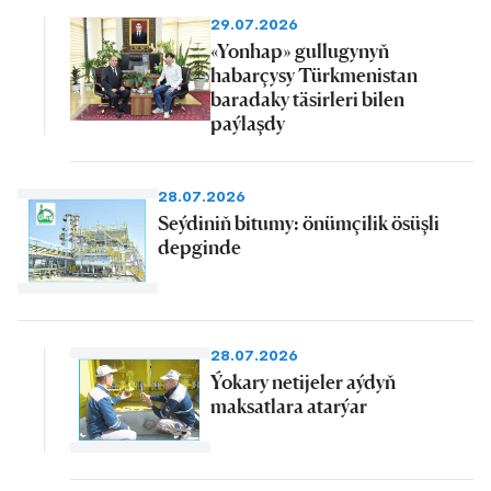
29.07.2026
«Yonhap» gullugynyň
habarçysy Türkmenistan
baradaky täsirleri bilen
paýlaşdy
28.07.2026
Seýdiniň bitumy: önümçilik ösüşli
depginde
28.07.2026
Ýokary netijeler aýdyň
maksatlara atarýar