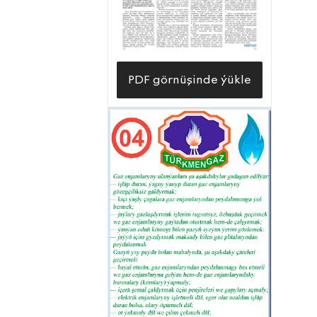
PDF görnüşinde ýükle