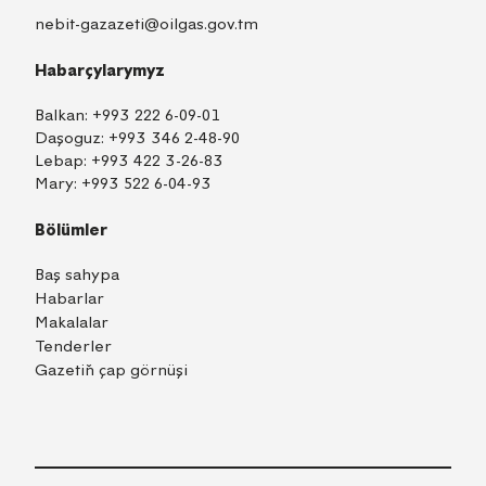
nebit-gazazeti@oilgas.gov.tm
Habarçylarymyz
Balkan:
+993 222 6-09-01
Daşoguz:
+993 346 2-48-90
Lebap:
+993 422 3-26-83
Mary:
+993 522 6-04-93
Bölümler
Baş sahypa
Habarlar
Makalalar
Tenderler
Gazetiň çap görnüşi
TM
EN
RU
Içeri girmek