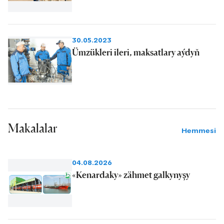
30.05.2023
Ümzükleri ileri, maksatlary aýdyň
Makalalar
Hemmesi
04.08.2026
«Kenardaky» zähmet galkynyşy