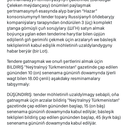
Çeleken meýdançasy) önümleri paýlaşmak
şertnamasynyň esasynda alyp barýan “Hazar”
konsorsiumynyň tender topary Russiýanyň öňdebaryjy
kompaniýalary tarapyndan öndürülen 3 (üç) komplekt
ştanga görnüşli çuň sorujylary (ШГН) satyn almak
boýunça yglan eden tenderine harytlar bilen üpjün
edijileriň giň gerimiňi çekmek üçin arzalaryň we bäsleşik
teklipleriniň kabul edişlik möhletiniň uzaldylandygyny
habar berýär (bir Lot).
Tendere gatnaşmak we onuň şertlerini almak üçin
BILDIRIŞ "Neýtralnyý Türkmenistan" gazetinde çap edilen
gününden 10 (on) senenama gününiň dowamynda (ýerli
wagt bilen 18.00 çenli) aşakdaky resminamalary
tabşyrmaly:
DÜŞÜNDIRIŞ: tender möhletiniň uzaldylmagy sebäpli, oňa
gatnaşmak üçin arzalar bildiriş "Neýtralnyý Türkmenistan"
gazetinde çap edilen gününden başlap, 15 (on bäş)
senenama gününiň dowamynda kabul edilýär; bäsleşik
teklipleri bildiriş çap edilen gününden başlap, 45 (kyrk bäş)
senenama gününiň dowamynda kabul edilýär.