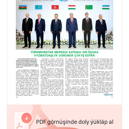
PDF görnüşinde doly ýükläp al