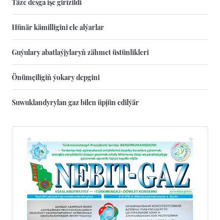
Täze desga işe girizildi
Hünär kämilligini ele alýarlar
Guýulary abatlaýjylaryň zähmet üstünlikleri
Önümçiligiň ýokary depgini
Suwuklandyrylan gaz bilen üpjün edilýär