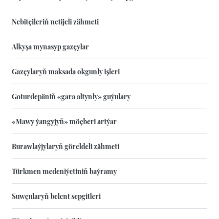
Nebitçileriň netijeli zähmeti
Alkyşa mynasyp gazçylar
Gazçylaryň maksada okgunly işleri
Goturdepäniň «gara altynly» guýulary
«Mawy ýangyjyň» möçberi artýar
Burawlaýjylaryň göreldeli zähmeti
Türkmen medeniýetiniň baýramy
Suwçularyň belent sepgitleri