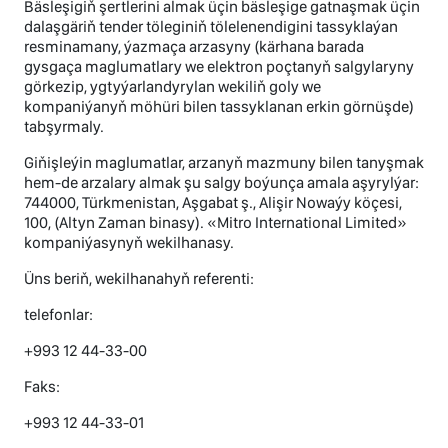
Bäsleşigiň şertlerini almak üçin bäsleşige gatnaşmak üçin
dalaşgäriň tender töleginiň tölelenendigini tassyklaýan
resminamany, ýazmaça arzasyny (kärhana barada
gysgaça maglumatlary we elektron poçtanyň salgylaryny
görkezip, ygtyýarlandyrylan wekiliň goly we
kompaniýanyň möhüri bilen tassyklanan erkin görnüşde)
tabşyrmaly.
Giňişleýin maglumatlar, arzanyň mazmuny bilen tanyşmak
hem-de arzalary almak şu salgy boýunça amala aşyrylýar:
744000, Türkmenistan, Aşgabat ş., Alişir Nowaýy köçesi,
100, (Altyn Zaman binasy). «Mitro International Limited»
kompaniýasynyň wekilhanasy.
Üns beriň, wekilhanahyň referenti:
telefonlar:
+993 12 44-33-00
Faks:
+993 12 44-33-01