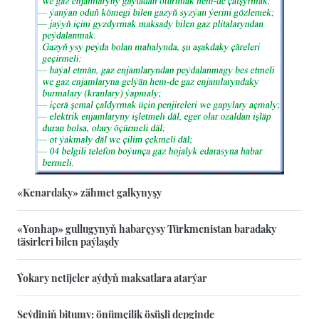
«Kenardaky» zähmet galkynyşy
«Yonhap» gullugynyň habarçysy Türkmenistan baradaky
täsirleri bilen paýlaşdy
Ýokary netijeler aýdyň maksatlara atarýar
Seýdiniň bitumy: önümçilik ösüşli depginde