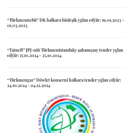
“Türkmennebit” DK halkara bäsleşik yglan edýär: 19.01.2023 -
01.03.2023
“Tatneft” JPJ-niň Türkmenistandaky şahamçasy tender yglan
edýär: 17.10.2024 - 25.10.2024
“Türkmengaz” Döwlet konserni halkara tender yglan edýär:
24.10.2024 - 04.12.2024