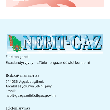
Elektron gazeti
Esaslandyryjysy - «Тürkmengaz» döwlet konserni
Redaksiýanyň salgysy
744036, Aşgabat şäheri,
Arçabil şaýolunyň 58-nji jaýy
Email:
nebit-gazgazeti@oilgas.gov.tm
Telefonlarymyz