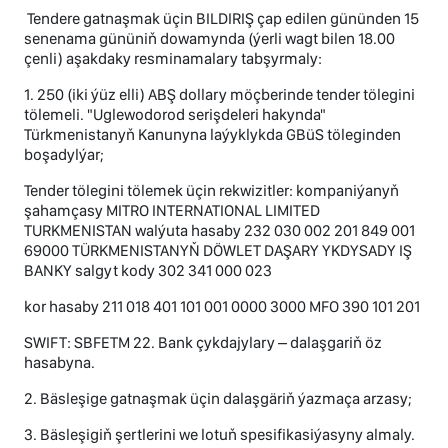
Tendere gatnaşmak üçin BILDIRIŞ çap edilen gününden 15
senenama gününiň dowamynda (ýerli wagt bilen 18.00
çenli) aşakdaky resminamalary tabşyrmaly:
1. 250 (iki ýüz elli) ABŞ dollary möçberinde tender tölegini
tölemeli. "Uglewodorod serişdeleri hakynda"
Türkmenistanyň Kanunyna laýyklykda GBüS töleginden
boşadylýar;
Tender tölegini tölemek üçin rekwizitler: kompaniýanyň
şahamçasy MITRO INTERNATIONAL LIMITED
TURKMENISTAN walýuta hasaby 232 030 002 201 849 001
69000 TÜRKMENISTANYŇ DÖWLET DAŞARY YKDYSADY IŞ
BANKY salgyt kody 302 341 000 023
kor hasaby 211 018 401 101 001 0000 3000 MFO 390 101 201
SWIFT: SBFETM 22. Bank çykdajylary – dalaşgariň öz
hasabyna.
2. Bäsleşige gatnaşmak üçin dalaşgäriň ýazmaça arzasy;
3. Bäsleşigiň şertlerini we lotuň spesifikasiýasyny almaly.