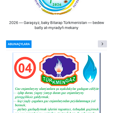
2026 — Garaşsyz, baky Bitarap Türkmenistan — bedew
batly at-myradyň mekany
ABUNAÇYLARA