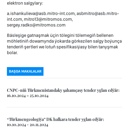
elektron salgylary:
a.ishankulieva@asb.mitro-int.com, asbmitro@asb.mitro-
int.com, mitro13@mitromos.com,
sergey.radko@mitromos.com
Bäsleşige gatnaşmak üçin tölegini tölemegiň bellenen
möhletiniň dowamynda ýokarda görkezilen salgy boýunça
tenderiň şertleri we lotuň spesifikasiýasy bilen tanyşmak
bolar.
BAŞGA MAKALALAR
CNPC-niň Türkmenistandaky şahamçasy tender yglan edýär:
16.10.2024 – 25.10.2024
“Türkmengeologiýa” DK halkara tender yglan edýär:
10.10.2024 - 20.11.2024