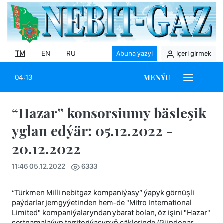
TM
EN
RU
Abuna ýazyl
Içeri girmek
MENÝU
04:13
“Hazar” konsorsiumy bäsleşik
yglan edýär: 05.12.2022 -
20.12.2022
11:46 05.12.2022
6333
“Türkmen Milli nebitgaz kompaniýasy” ýapyk görnüşli
paýdarlar jemgyýetinden hem-de "Mitro International
Limited" kompaniýalaryndan ybarat bolan, öz işini "Hazar"
şertnamalaýyn territoriýasynyň çäklerinde (Gündogar