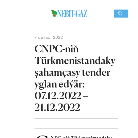
7 dekabr 2022
CNPC-niň
Türkmenistandaky
şahamçasy tender
yglan edýär:
07.12.2022 –
21.12.2022