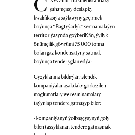
C
NPC-niň Türkmenistandaky
şahamçasy deslapky
kwalifikasiýa saýlawyny geçirmek
boýunça “Bagtyýarlyk” şertnamalaýyn
territoriýasynda goýberilýän, ýyllyk
önümçilik göwrümi 75 000 tonna
bolan gaz kondensatyny satmak
boýunça tender yglan edýär.
Gyzyklanma bildirýän islendik
kompaniýalar aşakdaky görkezilen
maglumatlary we resminamalary
taýynlap tendere gatnaşyp biler:
- kompaniýanyň ýolbaşçysynyň goly
bilen tassyklanan tendere gatnaşmak