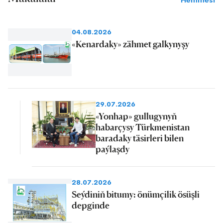
Hemmesi
04.08.2026
«Kenardaky» zähmet galkynyşy
29.07.2026
«Yonhap» gullugynyň
habarçysy Türkmenistan
baradaky täsirleri bilen
paýlaşdy
28.07.2026
Seýdiniň bitumy: önümçilik ösüşli
depginde