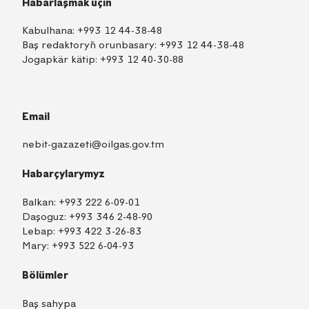
Habarlaşmak üçin
Kabulhana:
+993 12 44-38-48
Baş redaktoryň orunbasary:
+993 12 44-38-48
Jogapkär kätip:
+993 12 40-30-88
Email
nebit-gazazeti@oilgas.gov.tm
Habarçylarymyz
Balkan:
+993 222 6-09-01
Daşoguz:
+993 346 2-48-90
Lebap:
+993 422 3-26-83
Mary:
+993 522 6-04-93
Bölümler
Baş sahypa