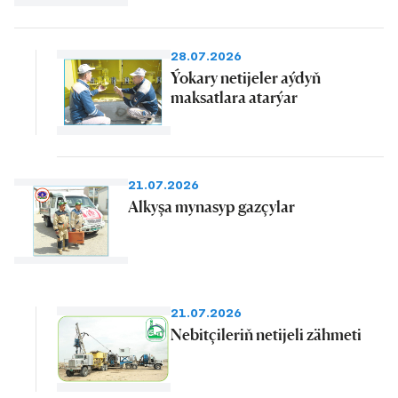
28.07.2026
Ýokary netijeler aýdyň
maksatlara atarýar
21.07.2026
Alkyşa mynasyp gazçylar
21.07.2026
Nebitçileriň netijeli zähmeti