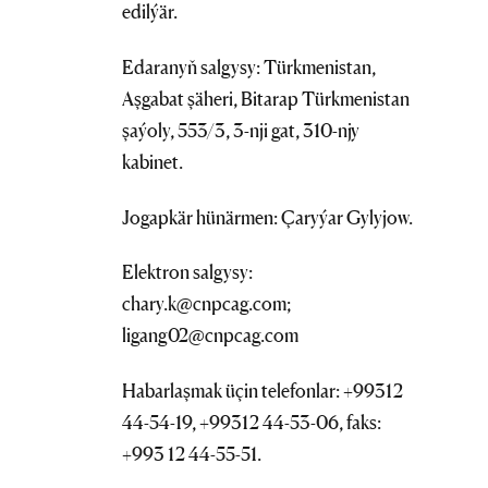
edilýär.
Edaranyň salgysy: Türkmenistan,
Aşgabat şäheri, Bitarap Türkmenistan
şaýoly, 553/3, 3-nji gat, 310-njy
kabinet.
Jogapkär hünärmen: Çaryýar Gylyjow.
Elektron salgysy:
chary.k@cnpcag.com;
ligang02@cnpcag.com
Habarlaşmak üçin telefonlar: +99312
44-54-19, +99312 44-53-06, faks:
+993 12 44-55-51.