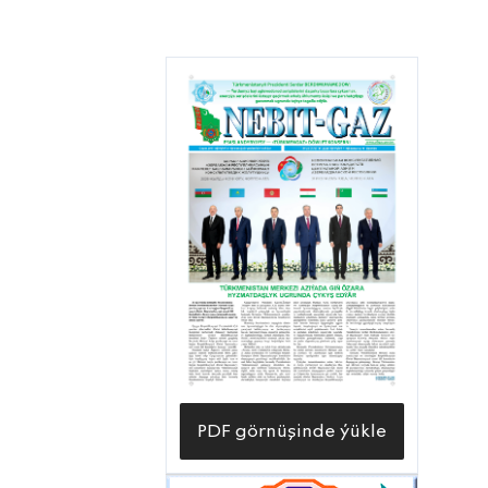
PDF görnüşinde ýükle