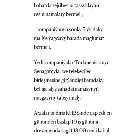
babatda tejribesini tassyklaýan
resminamalary bermeli;
- kompaniýanyň soňky 3 ýyldaky
maliýe ýagdaýy barada maglumat
bermeli.
Ýerli kompaniýalar Türkmenistanyň
Senagatçylar we telekeçiler
birleşmesine girýändigi baradaky
bellige alyş şahadatnamasynyň
nusgasyny tabşyrmaly.
Arzalar bildiriş KHBS-nde çap edilen
gününden başlap 10 iş gününiň
dowamynda sagat 18.00 çenli kabul