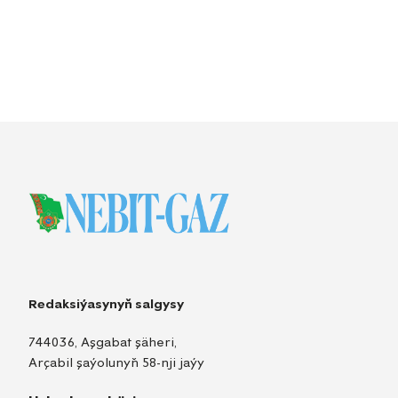
Redaksiýasynyň salgysy
744036, Aşgabat şäheri,
Arçabil şaýolunyň 58-nji jaýy