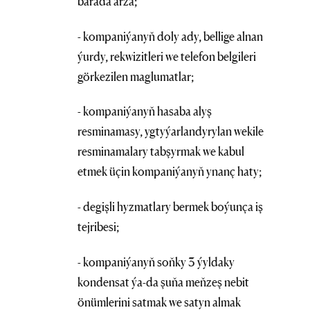
barada arza;
- kompaniýanyň doly ady, bellige alnan
ýurdy, rekwizitleri we telefon belgileri
görkezilen maglumatlar;
- kompaniýanyň hasaba alyş
resminamasy, ygtyýarlandyrylan wekile
resminamalary tabşyrmak we kabul
etmek üçin kompaniýanyň ynanç haty;
- degişli hyzmatlary bermek boýunça iş
tejribesi;
- kompaniýanyň soňky 3 ýyldaky
kondensat ýa-da şuňa meňzeş nebit
önümlerini satmak we satyn almak