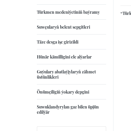
Türkmen medeniýetiniň baýramy
“Türk
Suwçularyň belent sepgitleri
Täze desga işe girizildi
Hünär kämilligini ele alýarlar
Guýulary abatlaýjylaryň zähmet
üstünlikleri
Önümçiligiň ýokary depgini
Suwuklandyrylan gaz bilen üpjün
edilýär