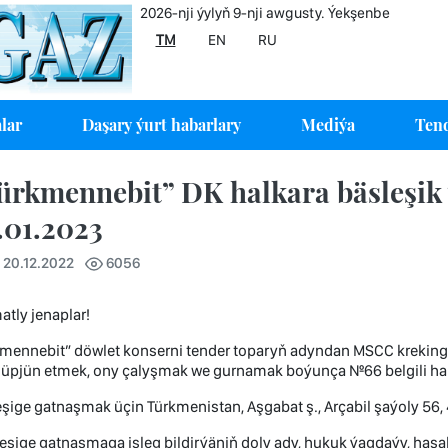
2026-nji ýylyň 9-nji awgusty. Ýekşenbe
TM
EN
RU
lar
Daşary ýurt habarlary
Mediýa
Tend
ürkmennebit” DK halkara bäsleşik y
.01.2023
 20.12.2022
6056
tly jenaplar!
mennebit” döwlet konserni tender toparyň adyndan MSCC kreking 
 üpjün etmek, ony çalyşmak we gurnamak boýunça №66 belgili hal
şige gatnaşmak üçin Türkmenistan, Aşgabat ş., Arçabil şaýoly 56,
eşige gatnaşmaga isleg bildirýäniň doly ady, hukuk ýagdaýy, hasab