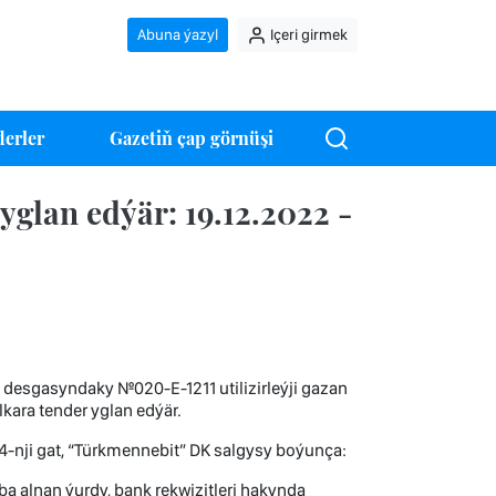
Abuna ýazyl
Içeri girmek
erler
Gazetiň çap görnüşi
glan edýär: 19.12.2022 -
desgasyndaky №020-Е-1211 utilizirleýji gazan
kara tender yglan edýär.
 4-nji gat, “Türkmennebit” DK salgysy boýunça:
a alnan ýurdy, bank rekwizitleri hakynda