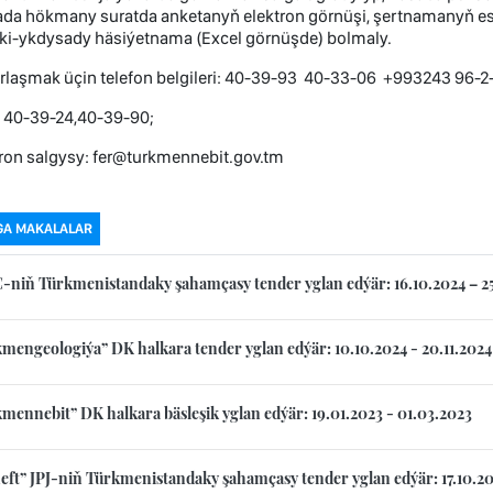
ada hökmany suratda anketanyň elektron görnüşi, şertnamanyň e
iki-ykdysady häsiýetnama (Excel görnüşde) bolmaly.
rlaşmak üçin telefon belgileri: 40-39-93 40-33-06 +993243 96-2
: 40-39-24,40-39-90;
ron salgysy: fer@turkmennebit.gov.tm
GA MAKALALAR
niň Türkmenistandaky şahamçasy tender yglan edýär: 16.10.2024 – 25
mengeologiýa” DK halkara tender yglan edýär: 10.10.2024 - 20.11.2024
mennebit” DK halkara bäsleşik yglan edýär: 19.01.2023 - 01.03.2023
eft” JPJ-niň Türkmenistandaky şahamçasy tender yglan edýär: 17.10.20