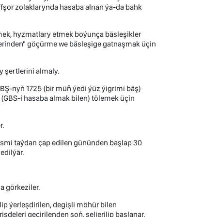
fşor zolaklarynda hasaba alnan ýa-da bahk
tirmek, hyzmatlary etmek boýunça bäsleşikler
lerinden" göçürme we bäsleşige gatnaşmak üçin
 şertlerini almaly.
ABŞ-nyň 1725 (bir müň ýedi ýüz ýigrimi bäş)
(GBS-i hasaba almak bilen) tölemek üçin
r.
resmi taýdan çap edilen gününden başlap 30
edilýär.
a görkeziler.
ip ýerleşdirilen, degişli möhür bilen
şdeleri geçirilenden soň, seljerilip başlanar.