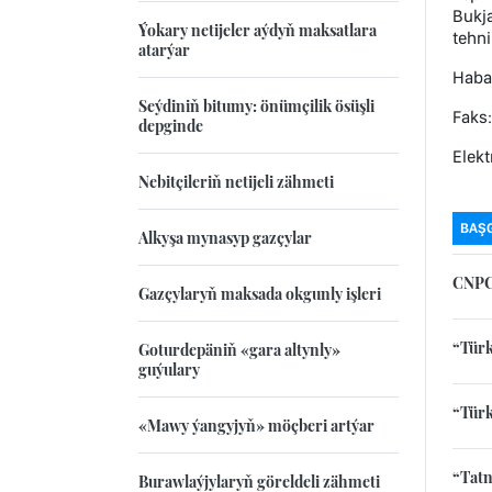
Bukj
Ýokary netijeler aýdyň maksatlara
tehn
atarýar
Haba
Seýdiniň bitumy: önümçilik ösüşli
Faks
depginde
Elekt
Nebitçileriň netijeli zähmeti
BAŞ
Alkyşa mynasyp gazçylar
CNPC-
Gazçylaryň maksada okgunly işleri
“Türk
Goturdepäniň «gara altynly»
guýulary
“Türk
«Mawy ýangyjyň» möçberi artýar
“Tatn
Burawlaýjylaryň göreldeli zähmeti