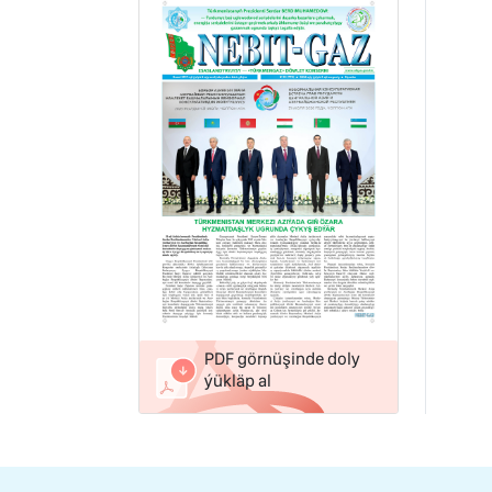
PDF görnüşinde doly
ýükläp al