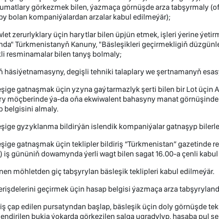
umatlary görkezmek bilen, ýazmaça görnüşde arza tabşyrmaly (of
y bolan kompaniýalardan arzalar kabul edilmeýär);
let zerurlyklary üçin harytlar bilen üpjün etmek, işleri ýerine ýe
nda" Türkmenistanyň Kanuny, "Bäsleşikleri geçirmekligiň düzgün
li resminamalar bilen tanyş bolmaly;
ň häsiýetnamasyny, degişli tehniki talaplary we şertnamanyň esasy
şige gatnaşmak üçin yzyna gaýtarmazlyk şerti bilen bir Lot üçin 
ary möçberinde ýa-da oňa ekwiwalent bahasyny manat görnüşinde 
 belgisini almaly.
şige gyzyklanma bildirýän islendik kompaniýalar gatnaşyp bilerle
şige gatnaşmak üçin teklipler bildiriş “Türkmenistan” gazetinde 
) iş gününiň dowamynda ýerli wagt bilen sagat 16.00-a çenli kabul 
nen möhletden giç tabşyrylan bäsleşik teklipleri kabul edilmeýär.
erişdelerini geçirmek üçin hasap belgisi ýazmaça arza tabşyryland
riş çap edilen pursatyndan başlap, bäsleşik üçin doly görnüşde tekl
lendirilen bukja ýokarda görkezilen salga ugradylyp, hasaba pul seri