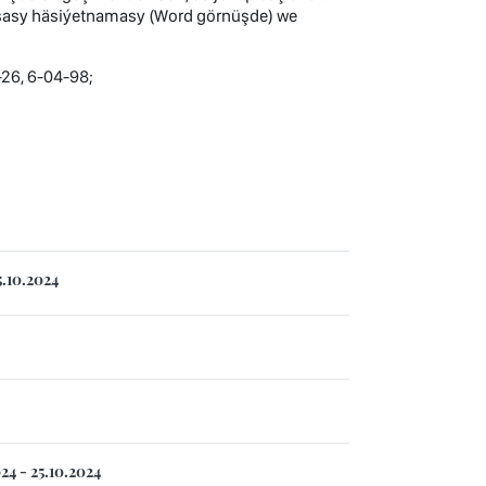
sasy häsiýetnamasy (Word görnüşde) we
-26, 6-04-98;
.10.2024
24 - 25.10.2024