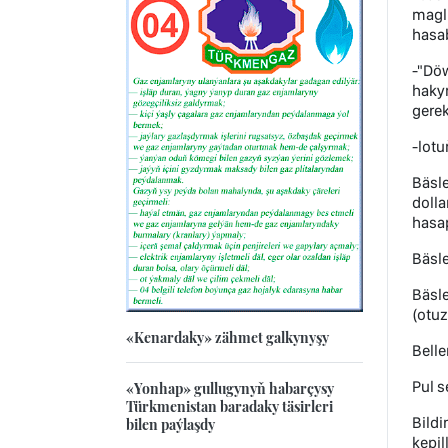
magl
hasab
-"Döw
haky
gerek
-lotu
Bäsle
doll
hasap
Bäsle
Bäsle
(otuz
«Kenardaky» zähmet galkynyşy
Belle
Pul s
«Yonhap» gullugynyň habarçysy
Türkmenistan baradaky täsirleri
Bildi
bilen paýlaşdy
kepil