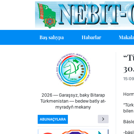
Baş sahypa
Habarlar
Makala
“T
30
15:09
Horma
2026 — Garaşsyz, baky Bitarap
Türkmenistan — bedew batly at-
“Türk
myradyň mekany
bilen
ABUNAÇYLARA
Bäsle
-bäsl