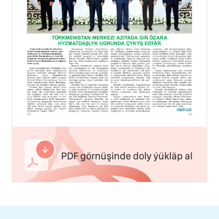
PDF görnüşinde doly ýükläp al