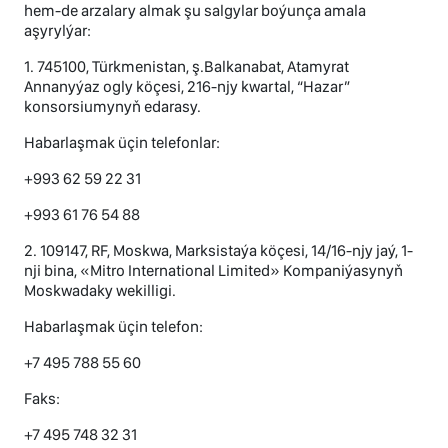
hem-de arzalary almak şu salgylar boýunça amala
aşyrylýar:
1. 745100, Türkmenistan, ş.Balkanabat, Atamyrat
Annanyýaz ogly köçesi, 216-njy kwartal, “Hazar”
konsorsiumynyň edarasy.
Habarlaşmak üçin telefonlar:
+993 62 59 22 31
+993 61 76 54 88
2. 109147, RF, Moskwa, Marksistaýa köçesi, 14/16-njy jaý, 1-
nji bina, «Mitro International Limited» Kompaniýasynyň
Moskwadaky wekilligi.
Habarlaşmak üçin telefon:
+7 495 788 55 60
Faks:
+7 495 748 32 31