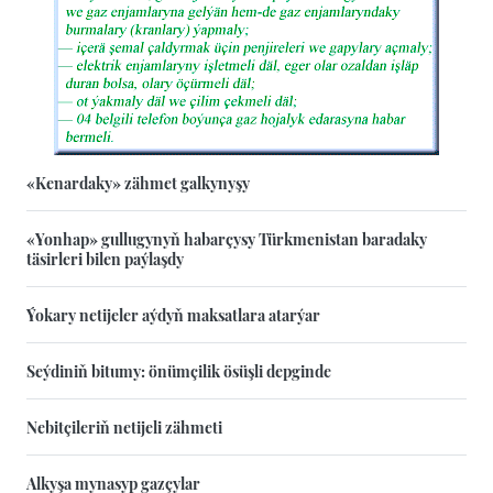
«Kenardaky» zähmet galkynyşy
«Yonhap» gullugynyň habarçysy Türkmenistan baradaky
täsirleri bilen paýlaşdy
Ýokary netijeler aýdyň maksatlara atarýar
Seýdiniň bitumy: önümçilik ösüşli depginde
Nebitçileriň netijeli zähmeti
Alkyşa mynasyp gazçylar