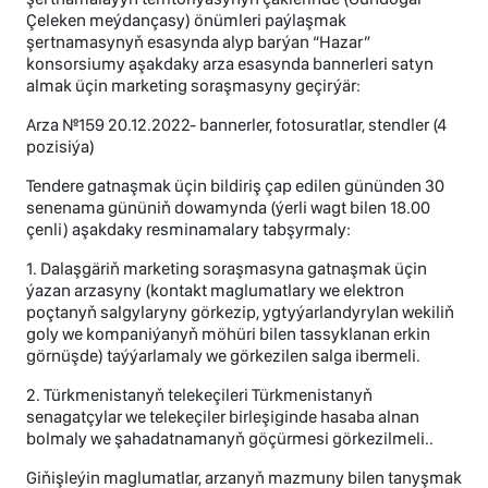
Çeleken meýdançasy) önümleri paýlaşmak
şertnamasynyň esasynda alyp barýan “Hazar”
konsorsiumy aşakdaky arza esasynda bannerleri satyn
almak üçin marketing soraşmasyny geçirýär:
Arza №159 20.12.2022- bannerler, fotosuratlar, stendler (4
pozisiýa)
Tendere gatnaşmak üçin bildiriş çap edilen gününden 30
senenama gününiň dowamynda (ýerli wagt bilen 18.00
çenli) aşakdaky resminamalary tabşyrmaly:
1. Dalaşgäriň marketing soraşmasyna gatnaşmak üçin
ýazan arzasyny (kontakt maglumatlary we elektron
poçtanyň salgylaryny görkezip, ygtyýarlandyrylan wekiliň
goly we kompaniýanyň möhüri bilen tassyklanan erkin
görnüşde) taýýarlamaly we görkezilen salga ibermeli.
2. Türkmenistanyň telekeçileri Türkmenistanyň
senagatçylar we telekeçiler birleşiginde hasaba alnan
bolmaly we şahadatnamanyň göçürmesi görkezilmeli..
Giňişleýin maglumatlar, arzanyň mazmuny bilen tanyşmak