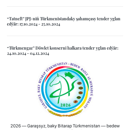
“Tatneft” JPJ-niň Türkmenistandaky şahamçasy tender yglan
edýär: 17.10.2024 - 25.10.2024
“Türkmengaz” Döwlet konserni halkara tender yglan edýär:
24.10.2024 - 04.12.2024
2026 — Garaşsyz, baky Bitarap Türkmenistan — bedew