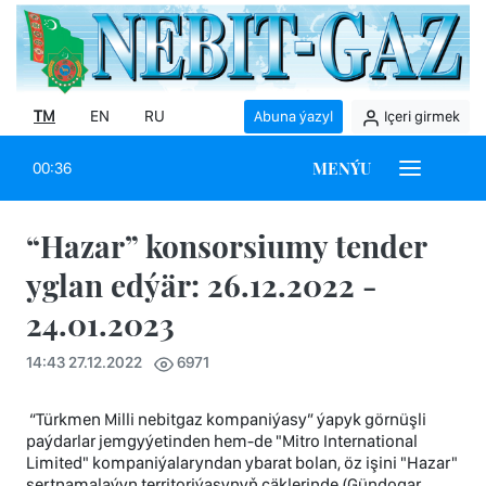
TM
EN
RU
Abuna ýazyl
Içeri girmek
MENÝU
00:36
“Hazar” konsorsiumy tender
yglan edýär: 26.12.2022 -
24.01.2023
14:43 27.12.2022
6971
“Türkmen Milli nebitgaz kompaniýasy” ýapyk görnüşli
paýdarlar jemgyýetinden hem-de "Mitro International
Limited" kompaniýalaryndan ybarat bolan, öz işini "Hazar"
şertnamalaýyn territoriýasynyň çäklerinde (Gündogar