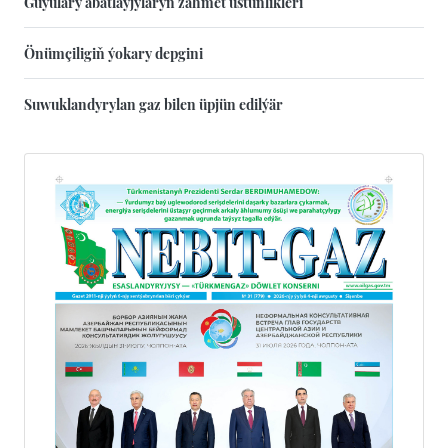
Guýulary abatlaýjylaryň zähmet üstünlikleri
Önümçiligiň ýokary depgini
Suwuklandyrylan gaz bilen üpjün edilýär