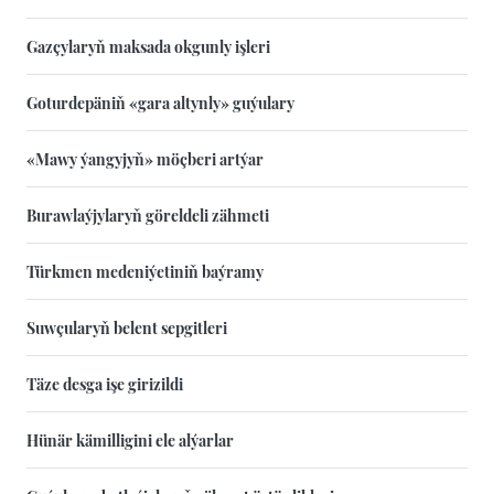
Gazçylaryň maksada okgunly işleri
Goturdepäniň «gara altynly» guýulary
«Mawy ýangyjyň» möçberi artýar
Burawlaýjylaryň göreldeli zähmeti
Türkmen medeniýetiniň baýramy
Suwçularyň belent sepgitleri
Täze desga işe girizildi
Hünär kämilligini ele alýarlar