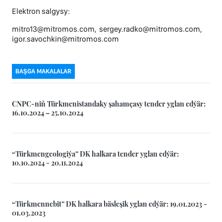
Elektron salgysy:
mitro13@mitromos.com, sergey.radko@mitromos.com,
igor.savochkin@mitromos.com
BAŞGA MAKALALAR
CNPC-niň Türkmenistandaky şahamçasy tender yglan edýär:
16.10.2024 – 25.10.2024
“Türkmengeologiýa” DK halkara tender yglan edýär:
10.10.2024 - 20.11.2024
“Türkmennebit” DK halkara bäsleşik yglan edýär: 19.01.2023 -
01.03.2023