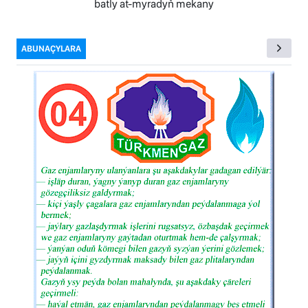
batly at-myradyň mekany
ABUNAÇYLARA