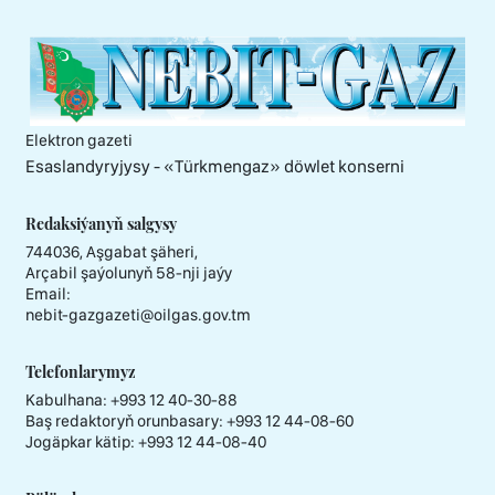
Elektron gazeti
Esaslandyryjysy - «Тürkmengaz» döwlet konserni
Redaksiýanyň salgysy
744036, Aşgabat şäheri,
Arçabil şaýolunyň 58-nji jaýy
Email:
nebit-gazgazeti@oilgas.gov.tm
Telefonlarymyz
Kabulhana:
+993 12 40-30-88
Baş redaktoryň orunbasary:
+993 12 44-08-60
Jogäpkar kätip:
+993 12 44-08-40