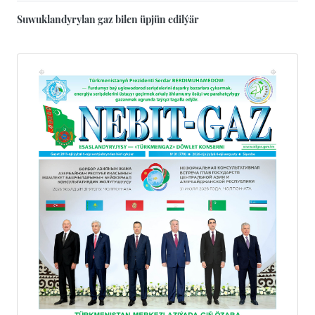
Suwuklandyrylan gaz bilen üpjün edilýär