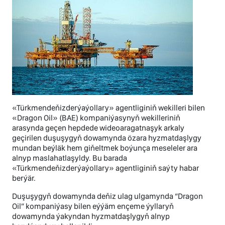
«Türkmendeňizderýaýollary» agentliginiň wekilleri bilen
«Dragon Oil» (BAE) kompaniýasynyň wekilleriniň
arasynda geçen hepdede wideoaragatnaşyk arkaly
geçirilen duşuşygyň dowamynda özara hyzmatdaşlygy
mundan beýläk hem giňeltmek boýunça meseleler ara
alnyp maslahatlaşyldy. Bu barada
«Türkmendeňizderýaýollary» agentliginiň saýty habar
berýär.
Duşuşygyň dowamynda deňiz ulag ulgamynda “Dragon
Oil” kompaniýasy bilen eýýäm ençeme ýyllaryň
dowamynda ýakyndan hyzmatdaşlygyň alnyp