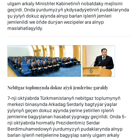
ulgam arkaly Ministrler Kabinetiniň nobatdaky mejlisini
geçirdi. Onda ýurdumyzyň ykdysadyýetiniň pudaklarynda
şu ýylyň dokuz aýynda alnyp barlan işleriň jemleri
jemlenildi we öňde durýan wezipeler ara alnyp
maslahatlaşyldy.
Nebitgaz toplumynda dokuz aýyň jemlerine garaldy
7-nji oktýabrda Türkmenistanyň nebitgaz toplumynyň
merkezi binasynda Arkadag Serdarly bagtyýar ýaşlar
ýylynyň geçen dokuz aýynda ýerine ýetirilen işleriň
jemlerine bagyşlanan hasabat ýygnagy geçirildi. Onda 5-
nji oktýabrda hormatly Prezidentimiz Serdar
Berdimuhamedowyň ýurdumyzyň pudaklarynda alnyp
barlan işleriň netijelerine bagyşlap sanly ulgam arkaly