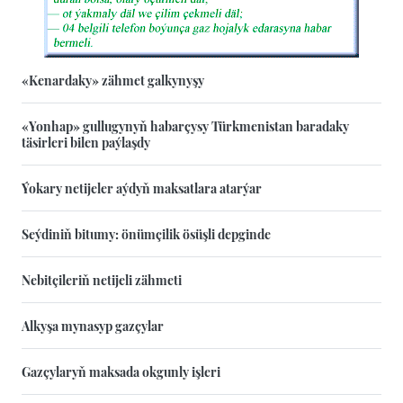
«Kenardaky» zähmet galkynyşy
«Yonhap» gullugynyň habarçysy Türkmenistan baradaky
täsirleri bilen paýlaşdy
Ýokary netijeler aýdyň maksatlara atarýar
Seýdiniň bitumy: önümçilik ösüşli depginde
Nebitçileriň netijeli zähmeti
Alkyşa mynasyp gazçylar
Gazçylaryň maksada okgunly işleri