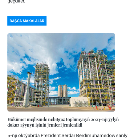
geçdiler.
BAŞGA MAKALALAR
Hökümet mejlisinde nebitgaz toplumynyň 2023-nji ýylyň
dokuz aýynyň işiniň jemleri jemlenildi
5-nji oktýabrda Prezident Serdar Berdimuhamedow sanly