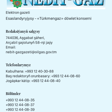
Elektron gazeti
Esaslandyryjysy - «Тürkmengaz» döwlet konserni
Redaksiýanyň salgysy
744036, Aşgabat şäheri,
Arçabil şaýolunyň 58-nji jaýy
Email:
nebit-gazgazeti@oilgas.gov.tm
Telefonlarymyz
Kabulhana:
+993 12 40-30-88
Baş redaktoryň orunbasary:
+993 12 44-08-60
Jogäpkar kätip:
+993 12 44-08-40
Bölümler
+993 12 44-08-35
+993 12 44-08-37
+993 12 44-08-39