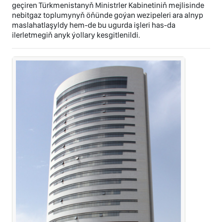
geçiren Türkmenistanyň Ministrler Kabinetiniň mejlisinde
nebitgaz toplumynyň öňünde goýan wezipeleri ara alnyp
maslahatlaşyldy hem-de bu ugurda işleri has-da
ilerletmegiň anyk ýollary kesgitlenildi.