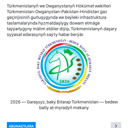
Türkmenistanyň we Owganystanyň Hökümet wekilleri
Türkmenistan-Owganystan-Pakistan-Hindistan gaz
geçirijisiniň gurluşygynda we beýleki infrastruktura
taslamalarynda hyzmatdaşlygy dowam etmäge
taýýarlygyny mälim etdiler diýip, Türkmenistanyň daşary
syýasat edarasynyň saýty habar berýär.
2026 — Garaşsyz, baky Bitarap Türkmenistan — bedew
batly at-myradyň mekany
ABUNAÇYLARA