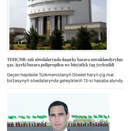
TDHÇMB-niň söwdalarynda daşarky bazara suwuklandyrylan
gaz, içerki bazara polipropilen we binýatlyk ýag ýerlenildi
Geçen hepdede Türkmenistanyň Döwlet haryt-çig mal
biržasynyň söwdalarynda geleşikleriň 13-si hasaba alyndy.