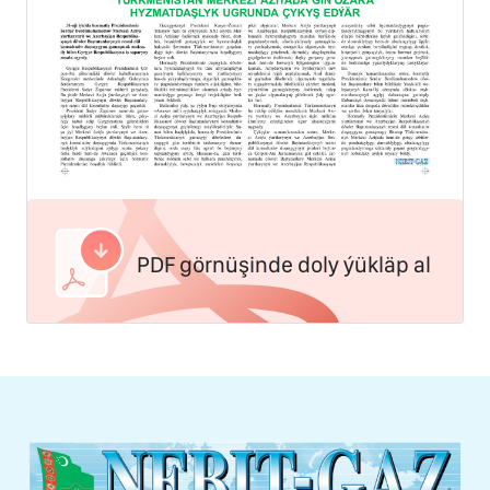
PDF görnüşinde doly ýükläp al