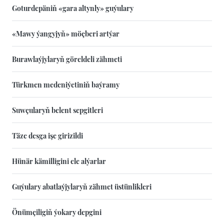
Goturdepäniň «gara altynly» guýulary
«Mawy ýangyjyň» möçberi artýar
Burawlaýjylaryň göreldeli zähmeti
Türkmen medeniýetiniň baýramy
Suwçularyň belent sepgitleri
Täze desga işe girizildi
Hünär kämilligini ele alýarlar
Guýulary abatlaýjylaryň zähmet üstünlikleri
Önümçiligiň ýokary depgini