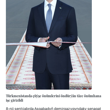
Türkmenistanda çüýşe önümlerini öndürýän täze önümhana
işe girizildi
8-nji sentýabrda Aşgabadyň demirgazygyndaky senagat