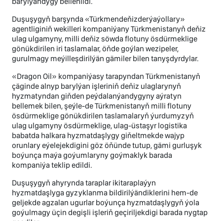
barylýandygy bellenildi.
Duşuşygyň barşynda «Türkmendeňizderýaýollary»
agentliginiň wekilleri kompaniýany Türkmenistanyň deňiz
ulag ulgamyny, milli deňiz söwda flotuny ösdürmeklige
gönükdirilen iri taslamalar, öňde goýlan wezipeler,
gurulmagy meýilleşdirilýän gämiler bilen tanyşdyrdylar.
«Dragon Oil» kompaniýasy tarapyndan Türkmenistanyň
çäginde alnyp barylýan işleriniň deňiz ulaglarynyň
hyzmatyndan giňden peýdalanýandygyny aýratyn
bellemek bilen, şeýle-de Türkmenistanyň milli flotuny
ösdürmeklige gönükdirilen taslamalaryň ýurdumyzyň
ulag ulgamyny ösdürmeklige, ulag-üstaşyr logistika
babatda halkara hyzmatdaşlygy giňeltmekde wajyp
orunlary eýelejekdigini göz öňünde tutup, gämi gurluşyk
boýunça maýa goýumlaryny goýmaklyk barada
kompaniýa teklip edildi.
Duşuşygyň ahyrynda taraplar ikitaraplaýyn
hyzmatdaşlyga gyzyklanma bildirilýändiklerini hem-de
geljekde agzalan ugurlar boýunça hyzmatdaşlygyň ýola
goýulmagy üçin degişli işleriň geçiriljekdigi barada nygtap