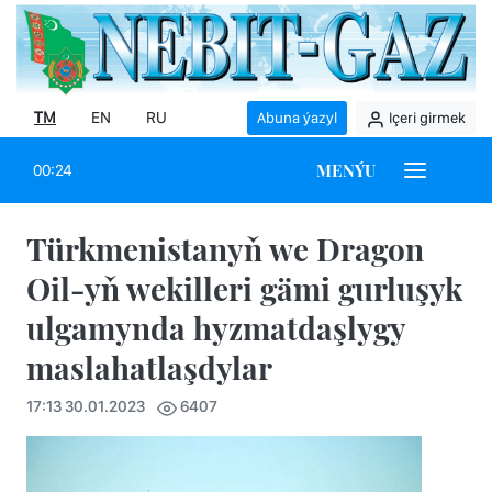
TM
EN
RU
Abuna ýazyl
Içeri girmek
MENÝU
00:24
Türkmenistanyň we Dragon
Oil-yň wekilleri gämi gurluşyk
ulgamynda hyzmatdaşlygy
maslahatlaşdylar
17:13 30.01.2023
6407