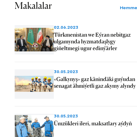
Makalalar
Hemme
02.06.2023
Türkmenistan we Eýran nebitgaz
ulgamynda hyzmatdaşlygy
giňeltmegi ugur edinýärler
30.05.2023
«Galkynyş» gaz känindäki guýudan
senagat ähmiýetli gaz akymy alyndy
30.05.2023
Ümzükleri ileri, maksatlary aýdyň