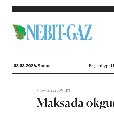
08.08.2026, Şenbe
Baş sahypa
H
7 fewral 2023
41178
Maksada okgunl