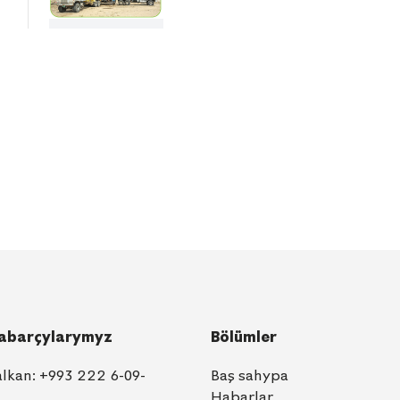
abarçylarymyz
Bölümler
alkan:
+993 222 6-09-
Baş sahypa
1
Habarlar