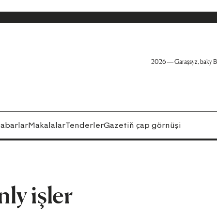
2026 — Garaşsyz, baky B
abarlar
Makalalar
Tenderler
Gazetiň çap görnüşi
y işler