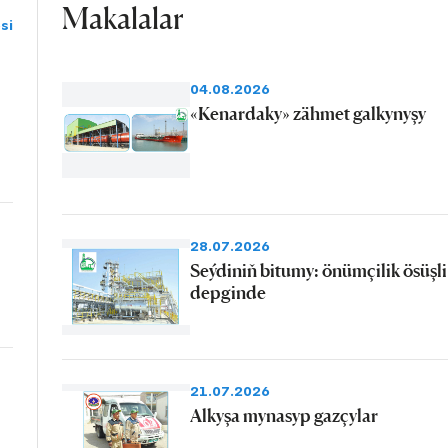
Makalalar
si
04.08.2026
«Kenardaky» zähmet galkynyşy
28.07.2026
Seýdiniň bitumy: önümçilik ösüşli
depginde
21.07.2026
Alkyşa mynasyp gazçylar