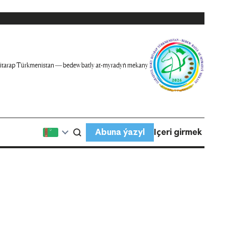
itarap Türkmenistan — bedew batly at-myradyň mekany
Abuna ýazyl
Içeri girmek