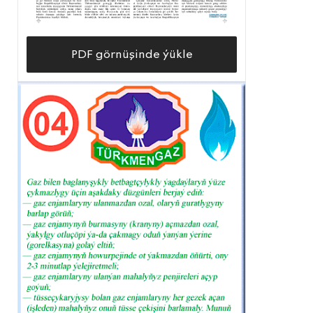
PDF görnüşinde ýükle