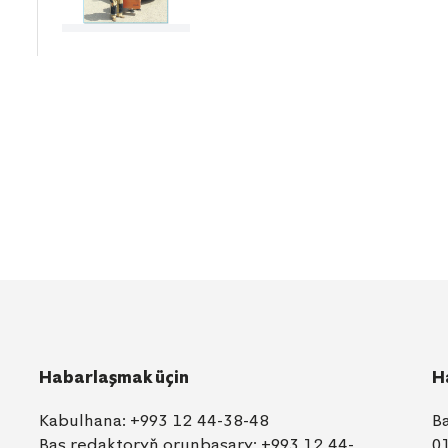
Habarlaşmak üçin
H
Kabulhana:
+993 12 44-38-48
B
Baş redaktoryň orunbasary:
+993 12 44-
0