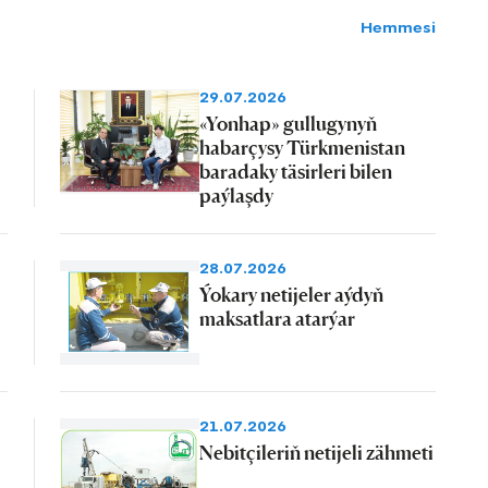
Hemmesi
29.07.2026
«Yonhap» gullugynyň
habarçysy Türkmenistan
baradaky täsirleri bilen
paýlaşdy
28.07.2026
Ýokary netijeler aýdyň
maksatlara atarýar
21.07.2026
Nebitçileriň netijeli zähmeti