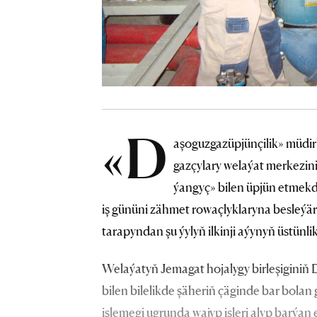
«D
aşoguzgazüpjünçilik» müdir
gazçylary welaýat merkezin
ýangyç» bilen üpjün etmekde
iş gününi zähmet rowaçlyklaryna besleýär
tarapyndan şu ýylyň ilkinji aýynyň üstünl
Welaýatyň Jemagat hojalygy birleşiginiň D
bilen bilelikde şäheriň çäginde bar bola
işlemegi ugrunda wajyp işleri alyp barýan 