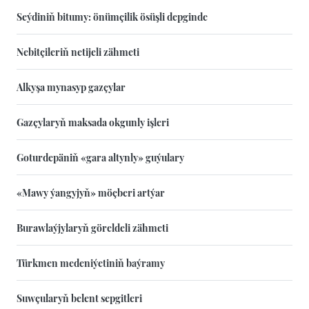
Seýdiniň bitumy: önümçilik ösüşli depginde
Nebitçileriň netijeli zähmeti
Alkyşa mynasyp gazçylar
Gazçylaryň maksada okgunly işleri
Goturdepäniň «gara altynly» guýulary
«Mawy ýangyjyň» möçberi artýar
Burawlaýjylaryň göreldeli zähmeti
Türkmen medeniýetiniň baýramy
Suwçularyň belent sepgitleri