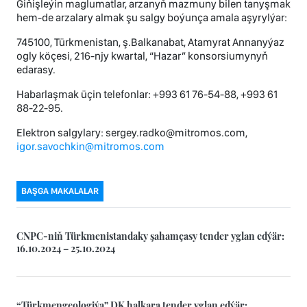
Giňişleýin maglumatlar, arzanyň mazmuny bilen tanyşmak
hem-de arzalary almak şu salgy boýunça amala aşyrylýar:
745100, Türkmenistan, ş.Balkanabat, Atamyrat Annanyýaz
ogly köçesi, 216-njy kwartal, “Hazar” konsorsiumynyň
edarasy.
Habarlaşmak üçin telefonlar: +993 61 76-54-88, +993 61
88-22-95.
Elektron salgylary: sergey.radko@mitromos.com,
igor.savochkin@mitromos.com
BAŞGA MAKALALAR
CNPC-niň Türkmenistandaky şahamçasy tender yglan edýär:
16.10.2024 – 25.10.2024
“Türkmengeologiýa” DK halkara tender yglan edýär: