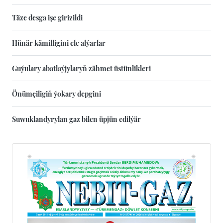
Täze desga işe girizildi
Hünär kämilligini ele alýarlar
Guýulary abatlaýjylaryň zähmet üstünlikleri
Önümçiligiň ýokary depgini
Suwuklandyrylan gaz bilen üpjün edilýär