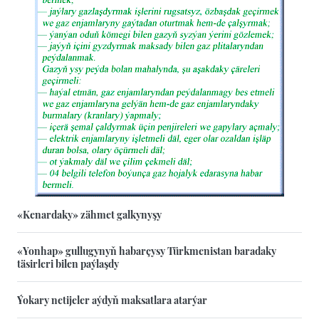
«Kenardaky» zähmet galkynyşy
«Yonhap» gullugynyň habarçysy Türkmenistan baradaky
täsirleri bilen paýlaşdy
Ýokary netijeler aýdyň maksatlara atarýar