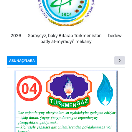
2026 — Garaşsyz, baky Bitarap Türkmenistan — bedew
batly at-myradyň mekany
ABUNAÇYLARA