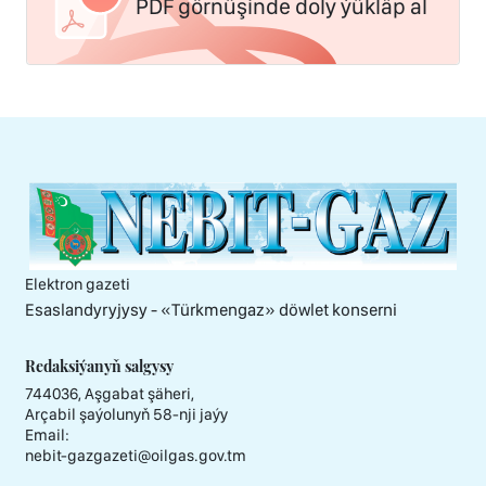
PDF görnüşinde doly ýükläp al
Elektron gazeti
Esaslandyryjysy - «Тürkmengaz» döwlet konserni
Redaksiýanyň salgysy
744036, Aşgabat şäheri,
Arçabil şaýolunyň 58-nji jaýy
Email:
nebit-gazgazeti@oilgas.gov.tm