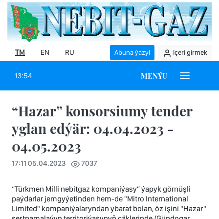
TM
EN
RU
Abuna ýazyl
Içeri girmek
MENÝU
13:54
“Hazar” konsorsiumy tender
yglan edýär: 04.04.2023 -
04.05.2023
17:11 05.04.2023
7037
“Türkmen Milli nebitgaz kompaniýasy” ýapyk görnüşli
paýdarlar jemgyýetinden hem-de "Mitro International
Limited" kompaniýalaryndan ybarat bolan, öz işini "Hazar"
şertnamalaýyn territoriýasynyň çäklerinde (Gündogar