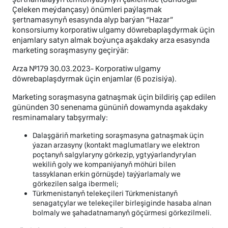
Çeleken meýdançasy) önümleri paýlaşmak
şertnamasynyň esasynda alyp barýan “Hazar”
konsorsiumy korporatiw ulgamy döwrebaplaşdyrmak üçin
enjamlary satyn almak boýunça aşakdaky arza esasynda
marketing soraşmasyny geçirýär:
Arza №179 30.03.2023- Korporatiw ulgamy
döwrebaplaşdyrmak üçin enjamlar (6 pozisiýa).
Marketing soraşmasyna gatnaşmak üçin bildiriş çap edilen
gününden 30 senenama gününiň dowamynda aşakdaky
resminamalary tabşyrmaly:
Dalaşgäriň marketing soraşmasyna gatnaşmak üçin
ýazan arzasyny (kontakt maglumatlary we elektron
poçtanyň salgylaryny görkezip, ygtyýarlandyrylan
wekiliň goly we kompaniýanyň möhüri bilen
tassyklanan erkin görnüşde) taýýarlamaly we
görkezilen salga ibermeli;
Türkmenistanyň telekeçileri Türkmenistanyň
senagatçylar we telekeçiler birleşiginde hasaba alnan
bolmaly we şahadatnamanyň göçürmesi görkezilmeli.