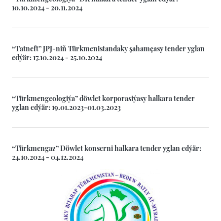
10.10.2024 - 20.11.2024
“Tatneft” JPJ-niň Türkmenistandaky şahamçasy tender yglan
edýär: 17.10.2024 - 25.10.2024
“Türkmengeologiýa” döwlet korporasiýasy halkara tender
yglan edýär: 19.01.2023-01.03.2023
“Türkmengaz” Döwlet konserni halkara tender yglan edýär:
24.10.2024 - 04.12.2024