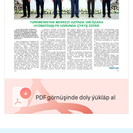
PDF görnüşinde doly ýükläp al