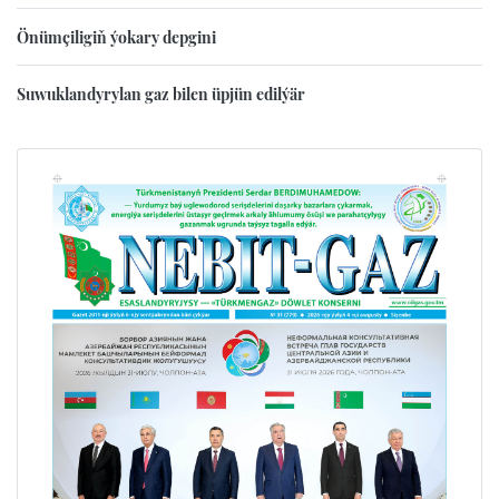
Önümçiligiň ýokary depgini
Suwuklandyrylan gaz bilen üpjün edilýär