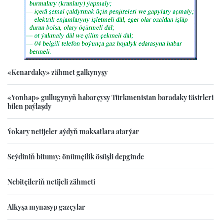
«Kenardaky» zähmet galkynyşy
«Yonhap» gullugynyň habarçysy Türkmenistan baradaky täsirleri
bilen paýlaşdy
Ýokary netijeler aýdyň maksatlara atarýar
Seýdiniň bitumy: önümçilik ösüşli depginde
Nebitçileriň netijeli zähmeti
Alkyşa mynasyp gazçylar