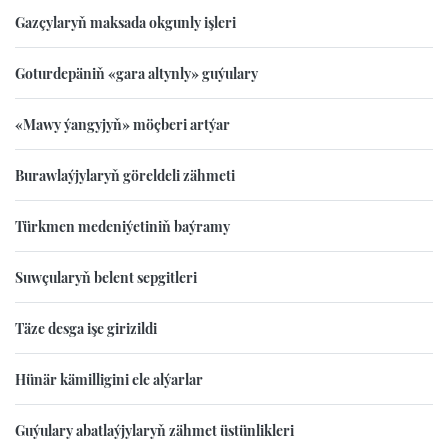
Gazçylaryň maksada okgunly işleri
Goturdepäniň «gara altynly» guýulary
«Mawy ýangyjyň» möçberi artýar
Burawlaýjylaryň göreldeli zähmeti
Türkmen medeniýetiniň baýramy
Suwçularyň belent sepgitleri
Täze desga işe girizildi
Hünär kämilligini ele alýarlar
Guýulary abatlaýjylaryň zähmet üstünlikleri