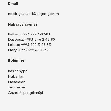
Email
nebit-gazazeti@oilgas.gov.tm
Habarçylarymyz
Balkan:
+993 222 6-09-01
Daşoguz:
+993 346 2-48-90
Lebap:
+993 422 3-26-83
Mary:
+993 522 6-04-93
Bölümler
Baş sahypa
Habarlar
Makalalar
Tenderler
Gazetiň çap görnüşi
TM
EN
RU
Içeri girmek