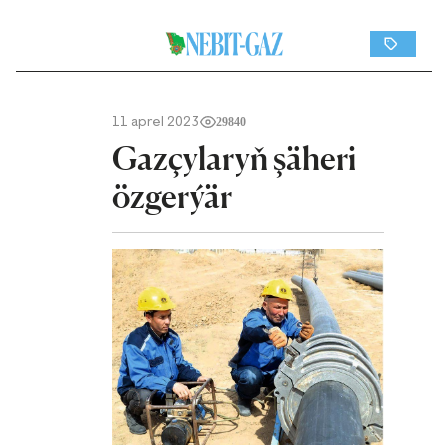
11 aprel 2023
29840
Gazçylaryň şäheri
özgerýär