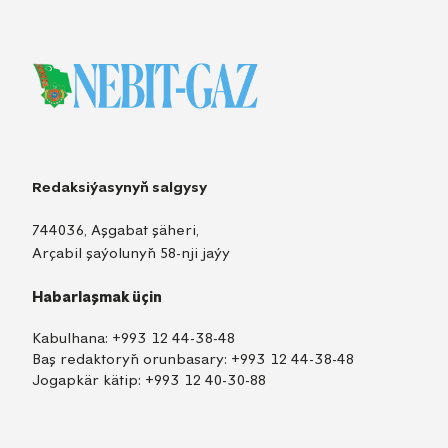
Redaksiýasynyň salgysy
744036, Aşgabat şäheri,
Arçabil şaýolunyň 58-nji jaýy
Habarlaşmak üçin
Kabulhana:
+993 12 44-38-48
Baş redaktoryň orunbasary:
+993 12 44-38-48
Jogapkär kätip:
+993 12 40-30-88