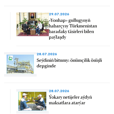
29.07.2026
«Yonhap» gullugynyň
habarçysy Türkmenistan
baradaky täsirleri bilen
paýlaşdy
28.07.2026
Seýdiniň bitumy: önümçilik ösüşli
depginde
28.07.2026
Ýokary netijeler aýdyň
maksatlara atarýar