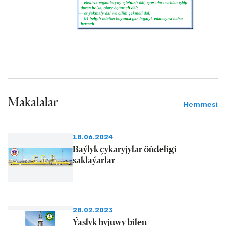
Makalalar
Hemmesi
18.06.2024
Baýlyk çykaryjylar öňdeligi
saklaýarlar
28.02.2023
Ýaşlyk hyjuwy bilen