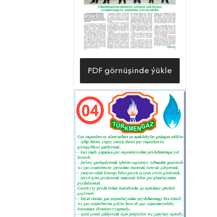
ýerine ýetirilýär.
PDF görnüşinde ýükle