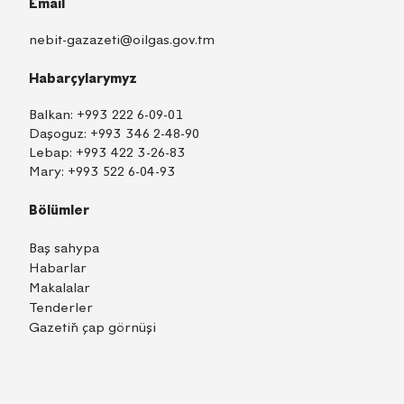
Email
nebit-gazazeti@oilgas.gov.tm
Habarçylarymyz
Balkan:
+993 222 6-09-01
Daşoguz:
+993 346 2-48-90
Lebap:
+993 422 3-26-83
Mary:
+993 522 6-04-93
Bölümler
Baş sahypa
Habarlar
Makalalar
Tenderler
Gazetiň çap görnüşi
TM
EN
RU
Içeri girmek