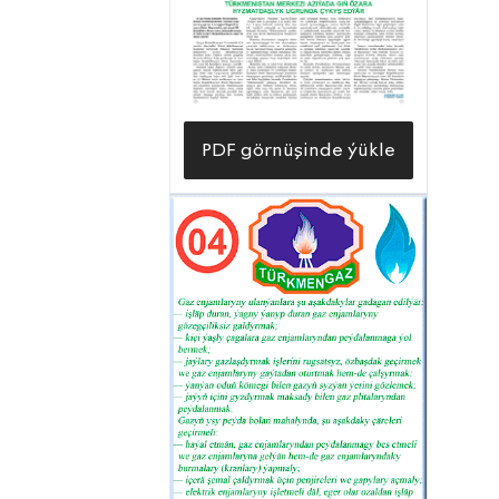
PDF görnüşinde ýükle