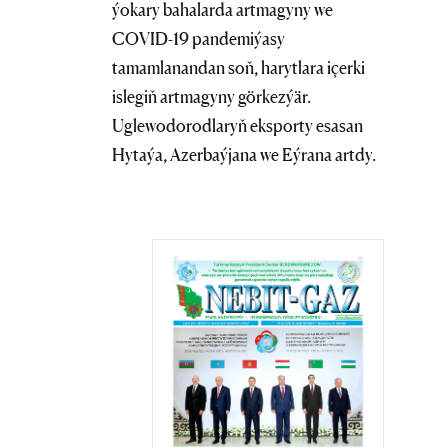
ýokary bahalarda artmagyny we
COVID-19 pandemiýasy
tamamlanandan soň, harytlara içerki
islegiň artmagyny görkezýär.
Uglewodorodlaryň eksporty esasan
Hytaýa, Azerbaýjana we Eýrana artdy.