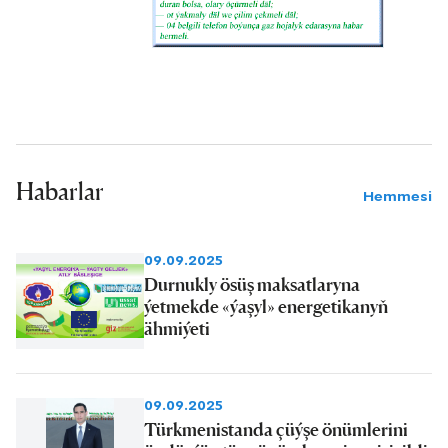
Habarlar
Hemmesi
09.09.2025
Durnukly ösüş maksatlaryna
ýetmekde «ýaşyl» energetikanyň
ähmiýeti
09.09.2025
Türkmenistanda çüýşe önümlerini