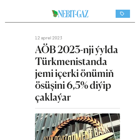
12 aprel 2023
AÖB 2023-nji ýylda
Türkmenistanda
jemi içerki önümiň
ösüşini 6,5% diýip
çaklaýar