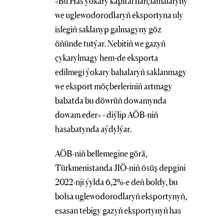
«Bu Has ýokary kapital harçlamalaryny
we uglewodorodlaryň eksportyna uly
islegiň saklanyp galmagyny göz
öňünde tutýar. Nebitiň we gazyň
çykarylmagy hem-de eksporta
edilmegi ýokary bahalaryň saklanmagy
we eksport möçberleriniň artmagy
babatda bu döwrüň dowamynda
dowam eder» - diýlip AÖB-niň
hasabatynda aýdylýar.
AÖB-niň bellemegine görä,
Türkmenistanda JIÖ-niň ösüş depgini
2022-nji ýylda 6,2%-e deň boldy, bu
bolsa uglewodorodlaryň eksportynyň,
esasan tebigy gazyň eksportynyň has