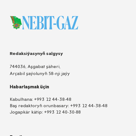
Redaksiýasynyň salgysy
744036, Aşgabat şäheri,
Arçabil şaýolunyň 58-nji jaýy
Habarlaşmak üçin
Kabulhana:
+993 12 44-38-48
Baş redaktoryň orunbasary:
+993 12 44-38-48
Jogapkär kätip:
+993 12 40-30-88