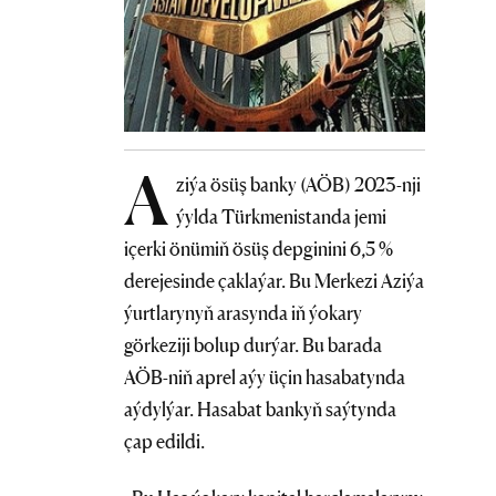
A
ziýa ösüş banky (AÖB) 2023-nji
ýylda Türkmenistanda jemi
içerki önümiň ösüş depginini 6,5 %
derejesinde çaklaýar. Bu Merkezi Aziýa
ýurtlarynyň arasynda iň ýokary
görkeziji bolup durýar. Bu barada
AÖB-niň aprel aýy üçin hasabatynda
aýdylýar. Hasabat bankyň saýtynda
çap edildi.