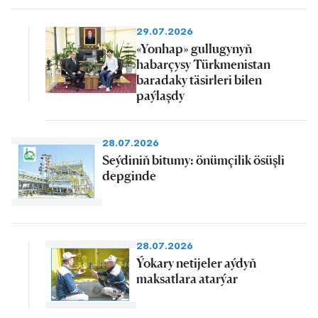
29.07.2026
«Yonhap» gullugynyň
habarçysy Türkmenistan
baradaky täsirleri bilen
paýlaşdy
28.07.2026
Seýdiniň bitumy: önümçilik ösüşli
depginde
28.07.2026
Ýokary netijeler aýdyň
maksatlara atarýar