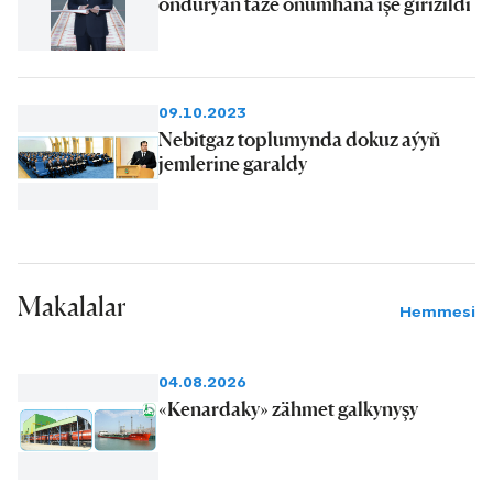
öndürýän täze önümhana işe girizildi
09.10.2023
Nebitgaz toplumynda dokuz aýyň
jemlerine garaldy
Makalalar
Hemmesi
04.08.2026
«Kenardaky» zähmet galkynyşy