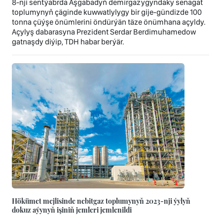
8-nji sentýabrda Aşgabadyň demirgazygyndaky senagat
toplumynyň çäginde kuwwatlylygy bir gije-gündizde 100
tonna çüýşe önümlerini öndürýän täze önümhana açyldy.
Açylyş dabarasyna Prezident Serdar Berdimuhamedow
gatnaşdy diýip, TDH habar berýär.
Hökümet mejlisinde nebitgaz toplumynyň 2023-nji ýylyň
dokuz aýynyň işiniň jemleri jemlenildi