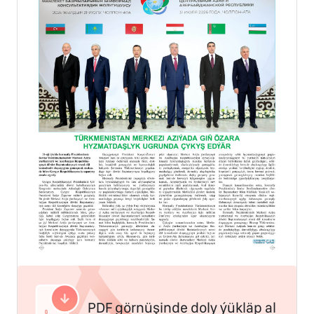
PDF görnüşinde doly ýükläp al