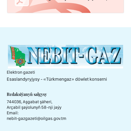
Elektron gazeti
Esaslandyryjysy - «Тürkmengaz» döwlet konserni
Redaksiýanyň salgysy
744036, Aşgabat şäheri,
Arçabil şaýolunyň 58-nji jaýy
Email:
nebit-gazgazeti@oilgas.gov.tm