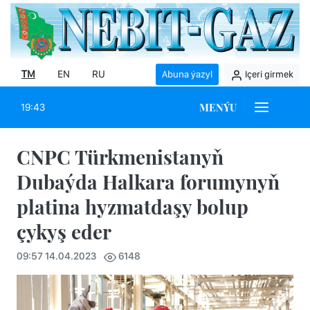
TM
EN
RU
Abuna ýazyl
Içeri girmek
MENÝU
19:43
CNPC Türkmenistanyň
Dubaýda Halkara forumynyň
platina hyzmatdaşy bolup
çykyş eder
09:57 14.04.2023
6148