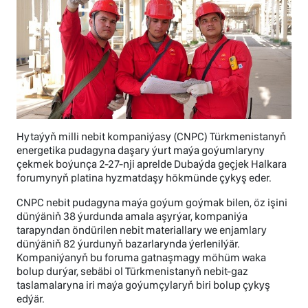
Hytaýyň milli nebit kompaniýasy (CNPC) Türkmenistanyň
energetika pudagyna daşary ýurt maýa goýumlaryny
çekmek boýunça 2-27-nji aprelde Dubaýda geçjek Halkara
forumynyň platina hyzmatdaşy hökmünde çykyş eder.
CNPC nebit pudagyna maýa goýum goýmak bilen, öz işini
dünýäniň 38 ýurdunda amala aşyrýar, kompaniýa
tarapyndan öndürilen nebit materiallary we enjamlary
dünýäniň 82 ýurdunyň bazarlarynda ýerlenilýär.
Kompaniýanyň bu foruma gatnaşmagy möhüm waka
bolup durýar, sebäbi ol Türkmenistanyň nebit-gaz
taslamalaryna iri maýa goýumçylaryň biri bolup çykyş
edýär.