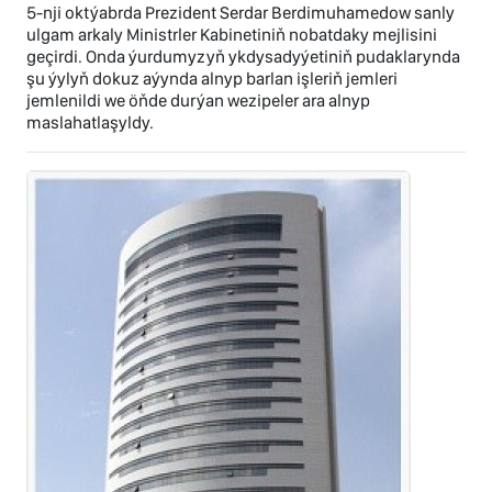
5-nji oktýabrda Prezident Serdar Berdimuhamedow sanly
ulgam arkaly Ministrler Kabinetiniň nobatdaky mejlisini
geçirdi. Onda ýurdumyzyň ykdysadyýetiniň pudaklarynda
şu ýylyň dokuz aýynda alnyp barlan işleriň jemleri
jemlenildi we öňde durýan wezipeler ara alnyp
maslahatlaşyldy.