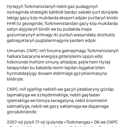
Hytaýyň Türkmenistanyň nebit-gaz pudagynyň
ösmeginde strategiki bähbidi bardyr, sebäbi ýurt dünýäde
tebigy gazy köp mukdarda eksport edýän ýurtlaryň biridir.
HHR öz gezeginde, Türkmenistandan gazy köp mukdarda
satyn alyjylaryň biridir we bu pudakda maýa
goýumlarynyň artmagy iki ýurduň arasyndaky dostlukly
gatnaşyklaryň pugtalanmagyna ýardam edýär.
Umuman, CNPC-niň foruma gatnaşmagy Türkmenistanyň
halkara bazaryna energiýa göterijilerini üpjün ediji
hökmünde möhüm ornuny aňladýar, şeýle hem Hytaý
tarapyndan bu babatda resmi taýdan Aşgabat bilen
hyzmatdaşlygy dowam etdirmäge gyzyklanmasyny
bildirýär.
CNPC-niň işjeňligi nebitiň we gazyň ýataklaryny gözläp
tapmaklyga we özleşdirmeklige, nebiti gaýtadan
işlemeklige we himiýa senagatyna, nebit önümlerini
satmaklyga, nebiti we gazy saklamaga we daşamaga
gönükdirilendir.
2007-nji ýylyň 17-nji iýulynda «Türkmengaz» DK we CNPC