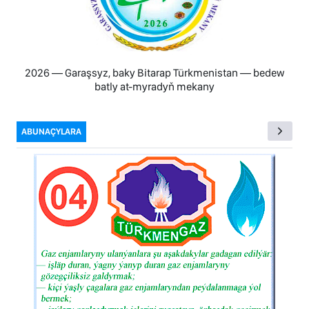
2026 — Garaşsyz, baky Bitarap Türkmenistan — bedew
batly at-myradyň mekany
ABUNAÇYLARA