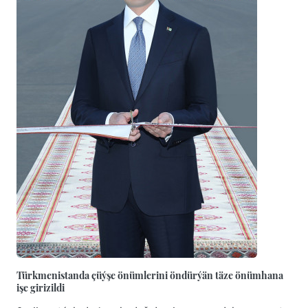
Türkmenistanda çüýşe önümlerini öndürýän täze önümhana
işe girizildi