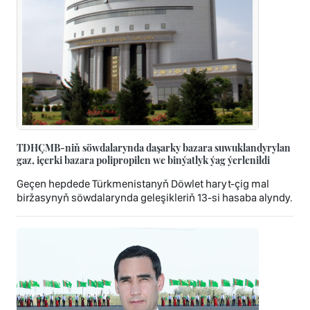
TDHÇMB-niň söwdalarynda daşarky bazara suwuklandyrylan
gaz, içerki bazara polipropilen we binýatlyk ýag ýerlenildi
Geçen hepdede Türkmenistanyň Döwlet haryt-çig mal
biržasynyň söwdalarynda geleşikleriň 13-si hasaba alyndy.