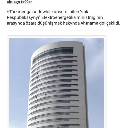
almaga taýýar
«Türkmengaz» döwlet konserni bilen Yrak
Respublikasynyň Elektroenergetika ministrliginiň
arasynda özara düşünişmek hakynda Ähtnama gol çekildi.