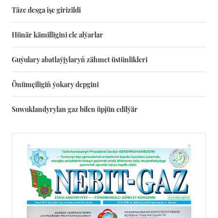
Täze desga işe girizildi
Hünär kämilligini ele alýarlar
Guýulary abatlaýjylaryň zähmet üstünlikleri
Önümçiligiň ýokary depgini
Suwuklandyrylan gaz bilen üpjün edilýär