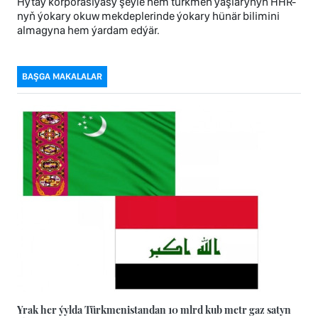
Hytaý korporasiýasy şeýle hem türkmen ýaşlarynyň HHR-
nyň ýokary okuw mekdeplerinde ýokary hünär bilimini
almagyna hem ýardam edýär.
BAŞGA MAKALALAR
Yrak her ýylda Türkmenistandan 10 mlrd kub metr gaz satyn