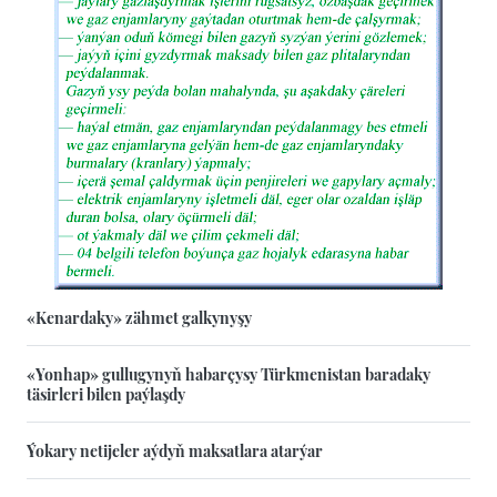
«Kenardaky» zähmet galkynyşy
«Yonhap» gullugynyň habarçysy Türkmenistan baradaky
täsirleri bilen paýlaşdy
Ýokary netijeler aýdyň maksatlara atarýar