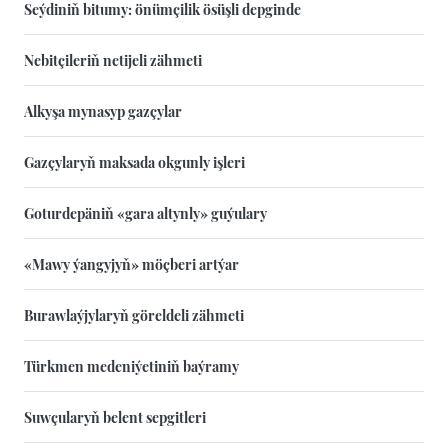
Seýdiniň bitumy: önümçilik ösüşli depginde
Nebitçileriň netijeli zähmeti
Alkyşa mynasyp gazçylar
Gazçylaryň maksada okgunly işleri
Goturdepäniň «gara altynly» guýulary
«Mawy ýangyjyň» möçberi artýar
Burawlaýjylaryň göreldeli zähmeti
Türkmen medeniýetiniň baýramy
Suwçularyň belent sepgitleri