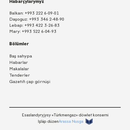
Habarçylarymyz
Balkan:
+993 222 6-09-01
Daşoguz:
+993 346 2-48-90
Lebap:
+993 422 3-26-83
Mary:
+993 522 6-04-93
Bölümler
Baş sahypa
Habarlar
Makalalar
Tenderler
Gazetiň çap görnüşi
TM
EN
RU
Içeri girmek
Esaslandyryjysy «Тürkmengaz» döwlet konserni
Işläp düzen
Arassa Nusga