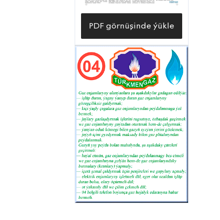
PDF görnüşinde ýükle