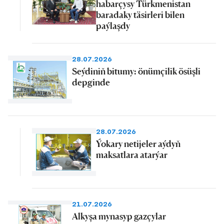
habarçysy Türkmenistan
baradaky täsirleri bilen
paýlaşdy
28.07.2026
Seýdiniň bitumy: önümçilik ösüşli
depginde
28.07.2026
Ýokary netijeler aýdyň
maksatlara atarýar
21.07.2026
Alkyşa mynasyp gazçylar