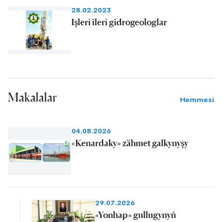
28.02.2023
Işleri ileri gidrogeologlar
Makalalar
Hemmesi
04.08.2026
«Kenardaky» zähmet galkynyşy
29.07.2026
«Yonhap» gullugynyň