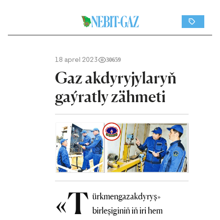
18 aprel 2023
30659
Gaz akdyryjylaryň
gaýratly zähmeti
«T
ürkmengazakdyryş»
birleşiginiň iň iri hem