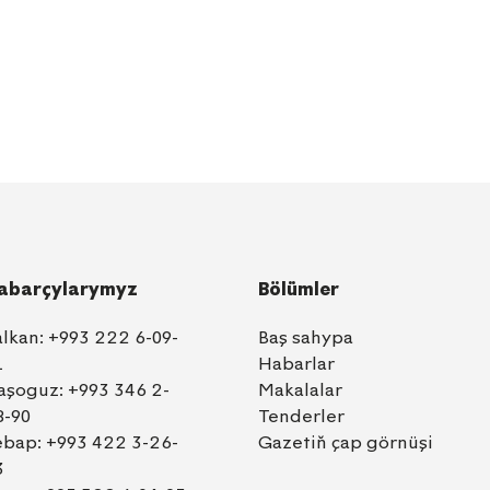
abarçylarymyz
Bölümler
alkan:
+993 222 6-09-
Baş sahypa
1
Habarlar
aşoguz:
+993 346 2-
Makalalar
8-90
Tenderler
ebap:
+993 422 3-26-
Gazetiň çap görnüşi
3