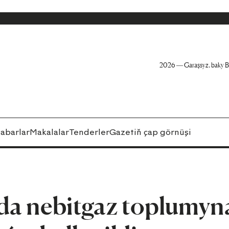
2026 — Garaşsyz, baky B
abarlar
Makalalar
Tenderler
Gazetiň çap görnüşi
a nebitgaz toplumyn