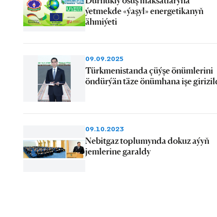
Durnukly ösüş maksatlaryna
ýetmekde «ýaşyl» energetikanyň
ähmiýeti
09.09.2025
Türkmenistanda çüýşe önümlerini
öndürýän täze önümhana işe girizil
09.10.2023
Nebitgaz toplumynda dokuz aýyň
jemlerine garaldy