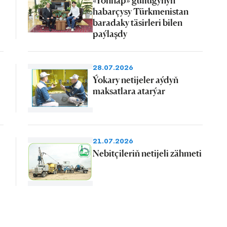
«Yonhap» gullugynyň
habarçysy Türkmenistan
baradaky täsirleri bilen
paýlaşdy
28.07.2026
Ýokary netijeler aýdyň
maksatlara atarýar
21.07.2026
Nebitçileriň netijeli zähmeti