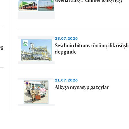
«Kenardaky» zähmet galkynyşy
28.07.2026
Seýdiniň bitumy: önümçilik ösüşli
di
depginde
21.07.2026
Alkyşa mynasyp gazçylar