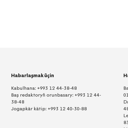
Habarlaşmak üçin
H
Kabulhana:
+993 12 44-38-48
B
Baş redaktoryň orunbasary:
+993 12 44-
0
38-48
D
Jogapkär kätip:
+993 12 40-30-88
4
L
8