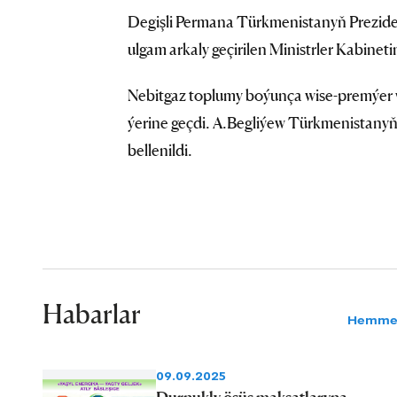
Degişli Permana Türkmenistanyň Prezide
ulgam arkaly geçirilen Ministrler Kabineti
Nebitgaz toplumy boýunça wise-premýer 
ýerine geçdi. A.Begliýew Türkmenistanyň 
bellenildi.
Habarlar
Hemme
09.09.2025