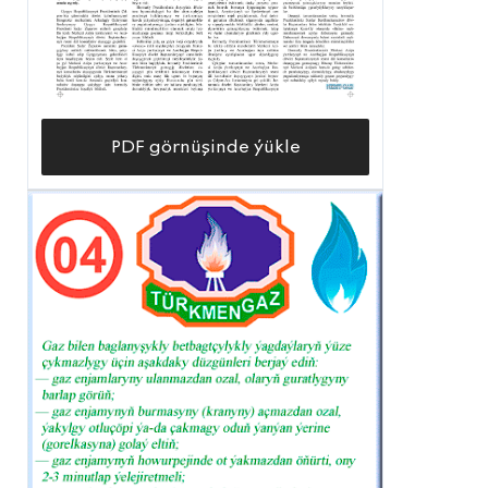
PDF görnüşinde ýükle