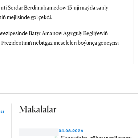
nti Serdar Berdimuhamedow 13-nji maýda sanly
niň mejlisinde gol çekdi.
wezipesinde Batyr Amanow Aşyrguly Begliýewiň
Prezidentiniň nebitgaz meseleleri boýunça geňeşçisi
Makalalar
si
04.08.2026