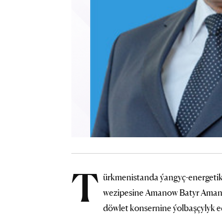
T
ürkmenistanda ýangyç-energetik
wezipesine Amanow Batyr Amang
döwlet konsernine ýolbaşçylyk e