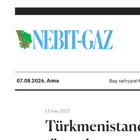
07.08.2026, Anna
Baş sahypa
H
15 maý 2023
Türkmenistand