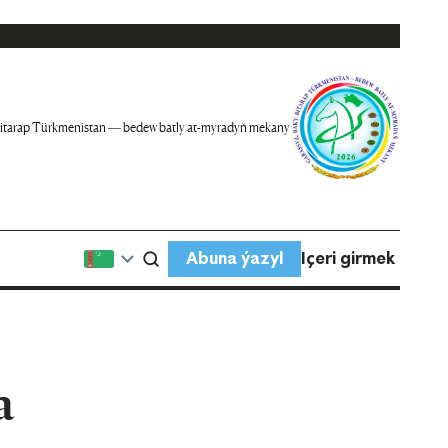
itarap Türkmenistan — bedew batly at-myradyň mekany
Abuna ýazyl
Içeri girmek
a