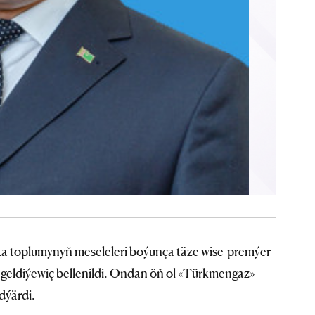
a toplumynyň meseleleri boýunça täze wise-premýer
eldiýewiç bellenildi. Ondan öň ol «Türkmengaz»
dýärdi.