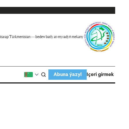
itarap Türkmenistan — bedew batly at-myradyň mekany
Abuna ýazyl
Içeri girmek