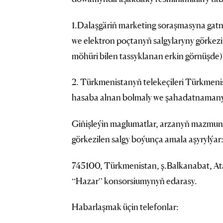
1.Dalaşgäriň marketing soraşmasyna gat
we elektron poçtanyň salgylaryny görkez
möhüri bilen tassyklanan erkin görnüşde) 
2. Türkmenistanyň telekeçileri Türkmenis
hasaba alnan bolmaly we şahadatnamanyň
Giňişleýin maglumatlar, arzanyň mazmun
görkezilen salgy boýunça amala aşyrylýar
745100, Türkmenistan, ş.Balkanabat, Ata
“Hazar” konsorsiumynyň edarasy.
Habarlaşmak üçin telefonlar: