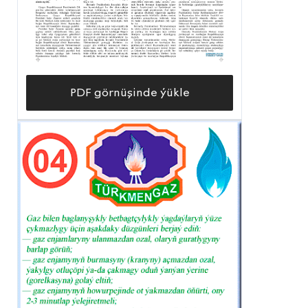
PDF görnüşinde ýükle