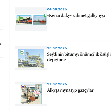
04.08.2026
«Kenardaky» zähmet galkynyşy
:
28.07.2026
Seýdiniň bitumy: önümçilik ösüşli
depginde
21.07.2026
Alkyşa mynasyp gazçylar