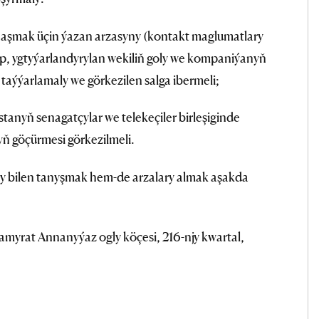
naşmak üçin ýazan arzasyny (kontakt maglumatlary
ip, ygtyýarlandyrylan wekiliň goly we kompaniýanyň
taýýarlamaly we görkezilen salga ibermeli;
tanyň senagatçylar we telekeçiler birleşiginde
 göçürmesi görkezilmeli.
y bilen tanyşmak hem-de arzalary almak aşakda
:
myrat Annanyýaz ogly köçesi, 216-njy kwartal,