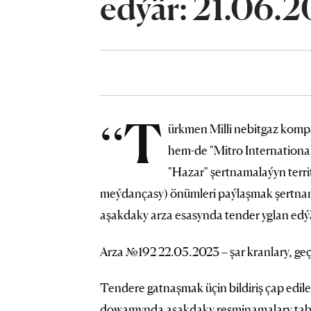
edýär: 21.06.2
“T
ürkmen Milli nebitgaz komp
hem-de "Mitro International
"Hazar" şertnamalaýyn terr
meýdançasy) önümleri paýlaşmak şertna
aşakdaky arza esasynda tender yglan edý
Arza №192 22.05.2023 – şar kranlary, geçiri
Tendere gatnaşmak üçin bildiriş çap ed
dowamynda aşakdaky resminamalary tab