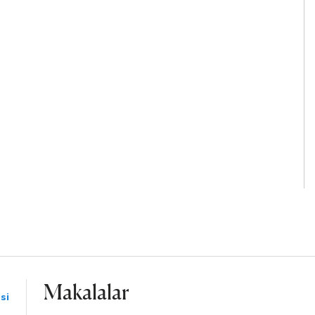
Makalalar
si