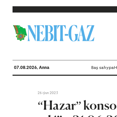
07.08.2026, Anna
Baş sahypa
H
26 iýun 2023
“Hazar” konso