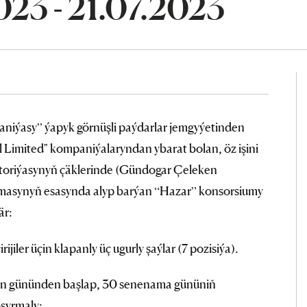
023 - 21.07.2023
aniýasy” ýapyk görnüşli paýdarlar jemgyýetinden
 Limited" kompaniýalaryndan ybarat bolan, öz işini
itoriýasynyň çäklerinde (Gündogar Çeleken
masynyň esasynda alyp barýan “Hazar” konsorsiumy
är:
jiler üçin klapanly üç ugurly şaýlar (7 pozisiýa).
ilen gününden başlap, 30 senenama gününiň
şyrmaly: