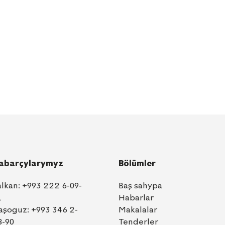
abarçylarymyz
Bölümler
alkan:
+993 222 6-09-
Baş sahypa
1
Habarlar
aşoguz:
+993 346 2-
Makalalar
8-90
Tenderler