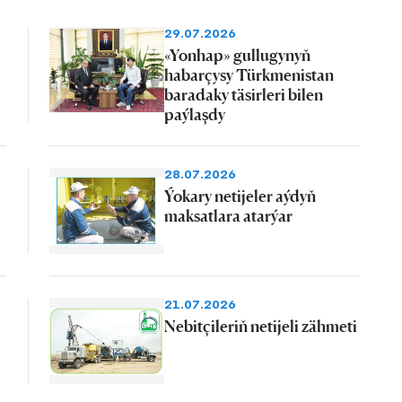
29.07.2026
«Yonhap» gullugynyň
habarçysy Türkmenistan
baradaky täsirleri bilen
paýlaşdy
28.07.2026
Ýokary netijeler aýdyň
maksatlara atarýar
21.07.2026
Nebitçileriň netijeli zähmeti