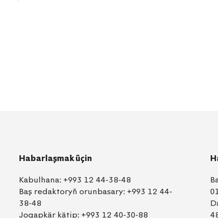
Habarlaşmak üçin
H
Kabulhana:
+993 12 44-38-48
B
Baş redaktoryň orunbasary:
+993 12 44-
0
38-48
D
Jogapkär kätip:
+993 12 40-30-88
4