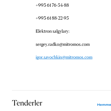
+993 61 76-54-88
+993 61 88-22-95
Elektron salgylary:
sergey.radko@mitromos.com
igor.savochkin@mitromos.com
Tenderler
Hemme