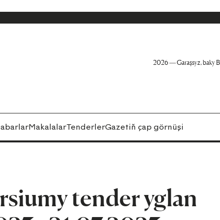
2026 — Garaşsyz, baky B
abarlar
Makalalar
Tenderler
Gazetiň çap görnüşi
rsiumy tender yglan