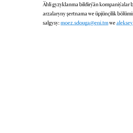
Ähli gyzyklanma bildirýän kompaniýalar b
arzalaryny şertnama we üpjünçilik bölümi
salgysy:
moez.sdouga@eni.tm
we
alekse