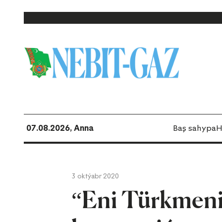
07.08.2026, Anna
Baş sahypa
H
3 oktýabr 2020
“Eni Türkmeni