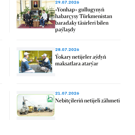
29.07.2026
«Yonhap» gullugynyň
habarçysy Türkmenistan
baradaky täsirleri bilen
paýlaşdy
28.07.2026
Ýokary netijeler aýdyň
maksatlara atarýar
21.07.2026
Nebitçileriň netijeli zähmeti