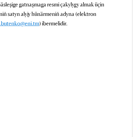
äsleşige gatnaşmaga resmi çakylygy almak üçin
niň satyn alyjy hünärmeniň adyna (elektron
y.butenko@eni.tm
) ibermelidir.