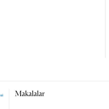
Makalalar
si