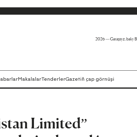
2026 — Garaşsyz, baky B
abarlar
Makalalar
Tenderler
Gazetiň çap görnüşi
stan Limited”