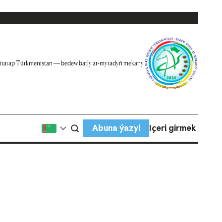
itarap Türkmenistan — bedew batly at-myradyň mekany
Abuna ýazyl
Içeri girmek