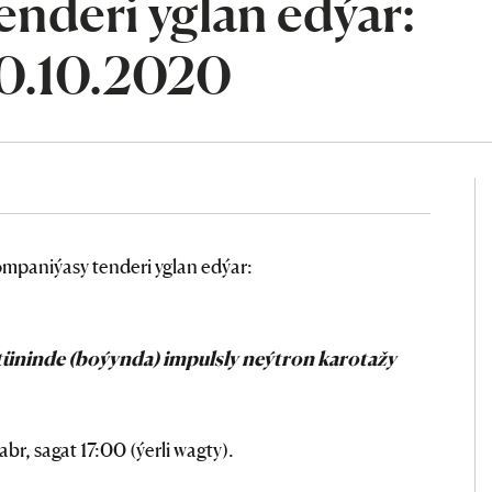
nderi yglan edýar:
30.10.2020
mpaniýasy tenderi yglan edýar:
üninde (boýynda) impulsly neýtron karotažy
br, sagat 17:00 (ýerli wagty).