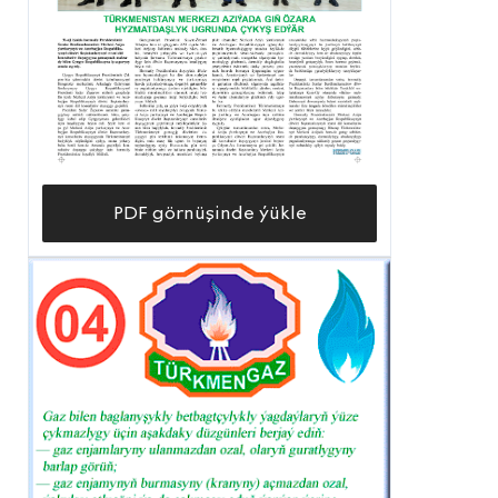
PDF görnüşinde ýükle