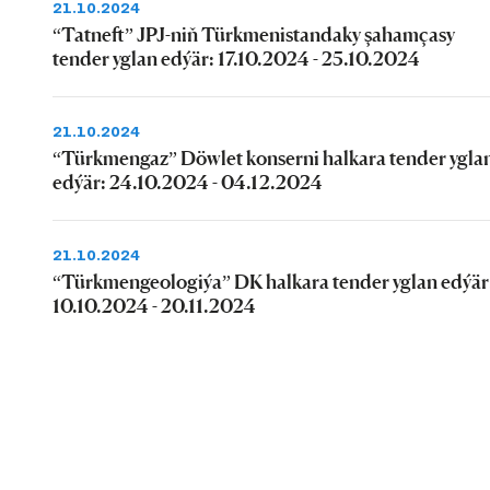
21.10.2024
“Tatneft” JPJ-niň Türkmenistandaky şahamçasy
tender yglan edýär: 17.10.2024 - 25.10.2024
21.10.2024
“Türkmengaz” Döwlet konserni halkara tender ygla
edýär: 24.10.2024 - 04.12.2024
21.10.2024
“Türkmengeologiýa” DK halkara tender yglan edýär
10.10.2024 - 20.11.2024