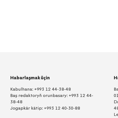
Habarlaşmak üçin
H
Kabulhana:
+993 12 44-38-48
B
Baş redaktoryň orunbasary:
+993 12 44-
0
38-48
D
Jogapkär kätip:
+993 12 40-30-88
4
L