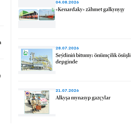
04.08.2026
«Kenardaky» zähmet galkynyşy
n
28.07.2026
Seýdiniň bitumy: önümçilik ösüşli
depginde
:
21.07.2026
Alkyşa mynasyp gazçylar