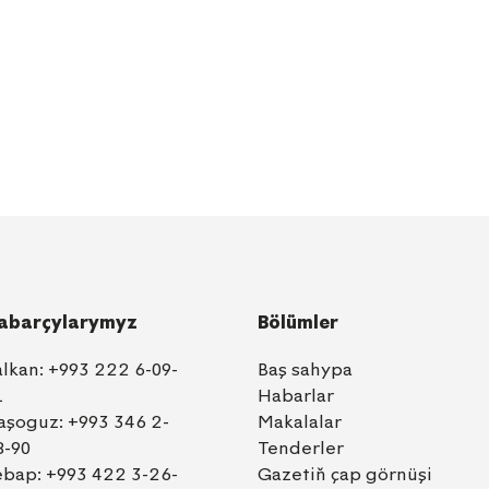
abarçylarymyz
Bölümler
alkan:
+993 222 6-09-
Baş sahypa
1
Habarlar
aşoguz:
+993 346 2-
Makalalar
8-90
Tenderler
ebap:
+993 422 3-26-
Gazetiň çap görnüşi