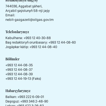
Redaksiýanyň salgysy
744036, Aşgabat şäheri,
Arçabil şaýolunyň 58-nji jaýy
Email:
nebit-gazgazeti@oilgas.gov.tm
Telefonlarymyz
Kabulhana:
+993 12 40-30-88
Baş redaktoryň orunbasary:
+993 12 44-08-60
Jogäpkar kätip:
+993 12 44-08-40
Bölümler
+993 12 44-08-35
+993 12 44-08-37
+993 12 44-08-39
+993 12 44-19-13 (Faks)
Habarçylarymyz
Balkan: +993 222 6-09-01
Daşoguz: +993 346 2-48-90
Lebap: +993 422 3-26-83