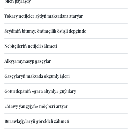
bilen paýlaşdy
Ýokary netijeler aýdyň maksatlara atarýar
Seýdiniň bitumy: önümçilik ösüşli depginde
Nebitçileriň netijeli zähmeti
Alkyşa mynasyp gazçylar
Gazçylaryň maksada okgunly işleri
Goturdepäniň «gara altynly» guýulary
«Mawy ýangyjyň» möçberi artýar
Burawlaýjylaryň göreldeli zähmeti