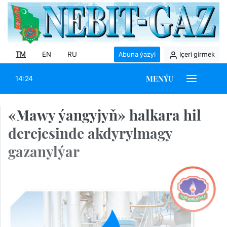
TM
EN
RU
Abuna ýazyl
Içeri girmek
MENÝU
14:24
«Mawy ýangyjyň» halkara hil
derejesinde akdyrylmagy
gazanylýar