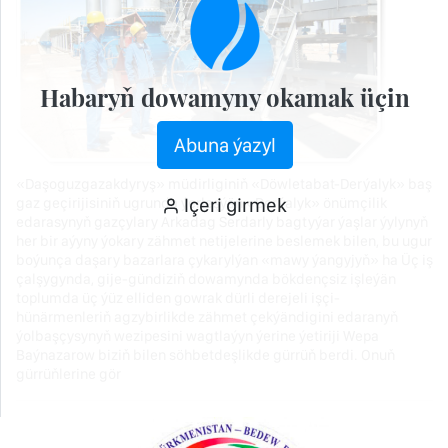
Habaryň dowamyny okamak üçin
Abuna ýazyl
«Daşoguzgazakdyryş» müdirliginiň «Döwletabat-Derýalyk» baş
Içeri girmek
gaz geçirijisiniň ugrunda ýerleşýän «Derýalyk» önümçilik
edarasynyň gazçylary Arkadag Serdarly bagtyýar ýaşlar ýylynyň
her bir aýyny ýokary zähmet netijelerine beslemek bilen, bu ugur
boýunça daşary bazarlara çykarylýan «mawy ýangyjyň» ha Üç iş
çalşygynda, gije-gündiziň dowamynda bökdençsiz işleýän
toplumda üç ýüz elliden gowrak dürli derejeli işçi-
hünärmenleriň agzybirlikde zähmet çekýändigini edaranyň
ýolbaşçysynyň wezipesini wagtlaýyn ýerine ýetiriji Wepa
Baýnazarow biziň bilen söhbetdeşlikde gürrüň berdi. Onuň
gürrüňlerine gör