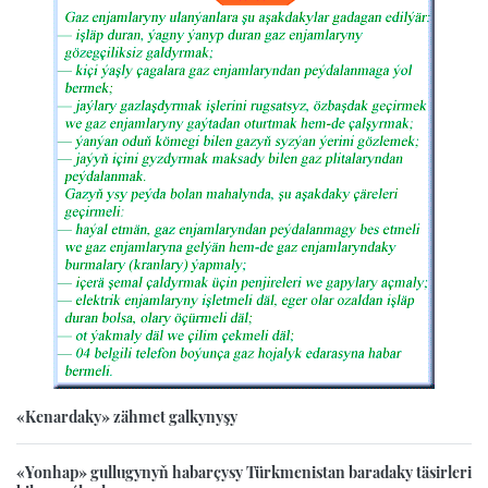
«Kenardaky» zähmet galkynyşy
«Yonhap» gullugynyň habarçysy Türkmenistan baradaky täsirleri