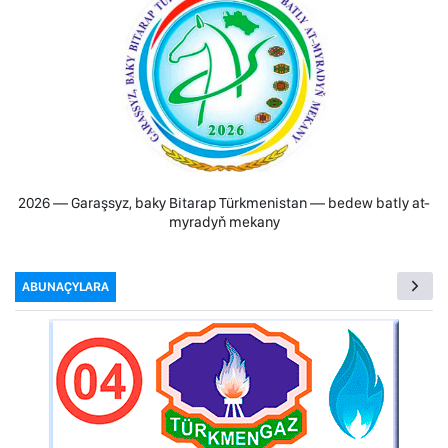
2026 — Garaşsyz, baky Bitarap Türkmenistan — bedew batly at-
myradyň mekany
ABUNAÇYLARA