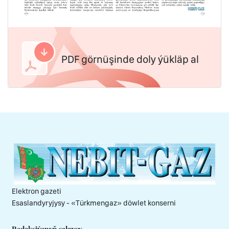
PDF görnüşinde doly ýükläp al
Elektron gazeti
Esaslandyryjysy - «Тürkmengaz» döwlet konserni