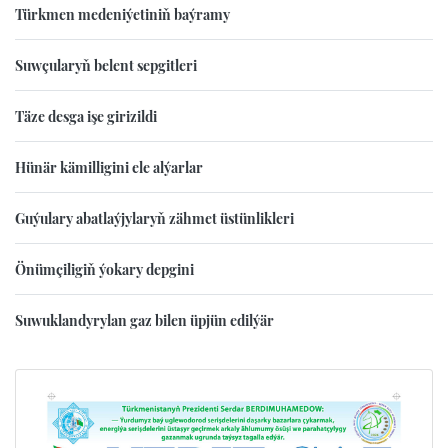
Türkmen medeniýetiniň baýramy
Suwçularyň belent sepgitleri
Täze desga işe girizildi
Hünär kämilligini ele alýarlar
Guýulary abatlaýjylaryň zähmet üstünlikleri
Önümçiligiň ýokary depgini
Suwuklandyrylan gaz bilen üpjün edilýär