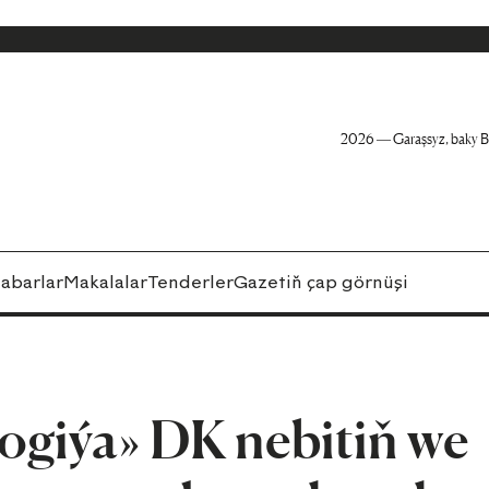
2026 — Garaşsyz, baky B
abarlar
Makalalar
Tenderler
Gazetiň çap görnüşi
giýa» DK nebitiň we