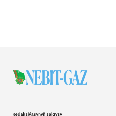
Redaksiýasynyň salgysy