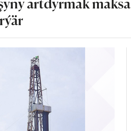
yşyny artdyrmak maks
irýär