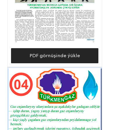
PDF görnüşinde ýükle