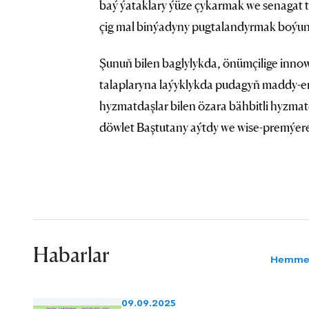
baý ýataklary ýüze çykarmak we senagat
çig mal binýadyny pugtalandyrmak boýu
Şunuň bilen baglylykda, önümçilige inno
talaplaryna laýyklykda pudagyň maddy-en
hyzmatdaşlar bilen özara bähbitli hyzmat
döwlet Baştutany aýtdy we wise-premýere
Habarlar
Hemme
09.09.2025