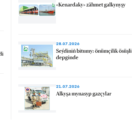
«Kenardaky» zähmet galkynyşy
28.07.2026
Seýdiniň bitumy: önümçilik ösüşli
di
depginde
21.07.2026
Alkyşa mynasyp gazçylar