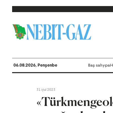
06.08.2026, Penşenbe
Baş sahypa
H
31 iýul 2023
«Türkmengeolo