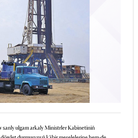
anly ulgam arkaly Ministrler Kabinetiniň
a döwlet durmuşynyň käbir meselelerine hem-de