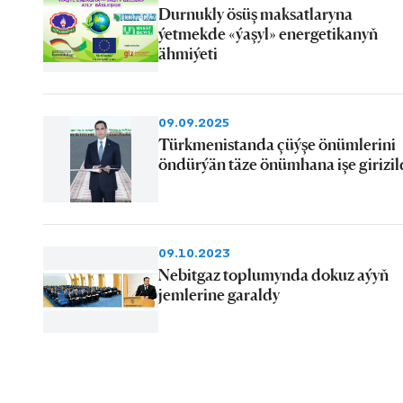
Durnukly ösüş maksatlaryna
ýetmekde «ýaşyl» energetikanyň
ähmiýeti
09.09.2025
Türkmenistanda çüýşe önümlerini
öndürýän täze önümhana işe girizil
09.10.2023
Nebitgaz toplumynda dokuz aýyň
jemlerine garaldy