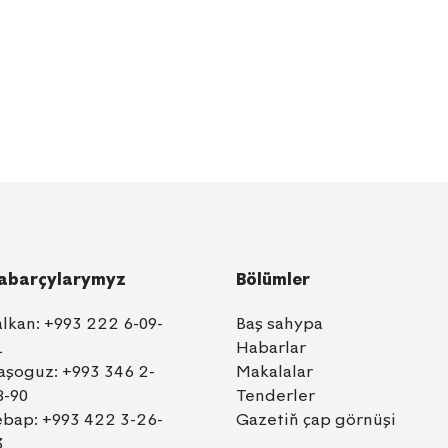
abarçylarymyz
Bölümler
alkan:
+993 222 6-09-
Baş sahypa
1
Habarlar
aşoguz:
+993 346 2-
Makalalar
8-90
Tenderler
ebap:
+993 422 3-26-
Gazetiň çap görnüşi
3