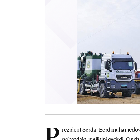
P
rezident Serdar Berdimuhamedow s
nobatdaky mejlisini geçirdi. Ond