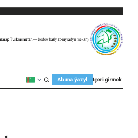
itarap Türkmenistan — bedew batly at-myradyň mekany
Abuna ýazyl
Içeri girmek