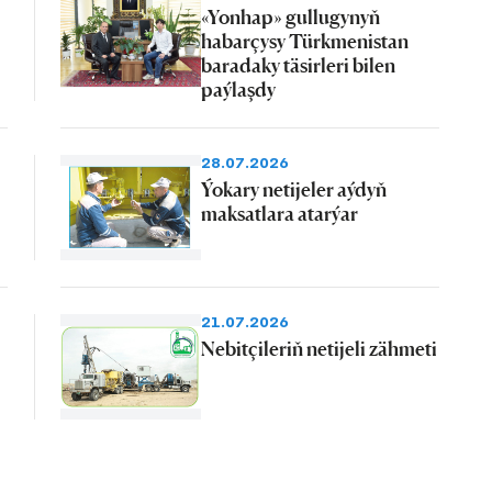
«Yonhap» gullugynyň
habarçysy Türkmenistan
baradaky täsirleri bilen
paýlaşdy
28.07.2026
Ýokary netijeler aýdyň
maksatlara atarýar
21.07.2026
Nebitçileriň netijeli zähmeti