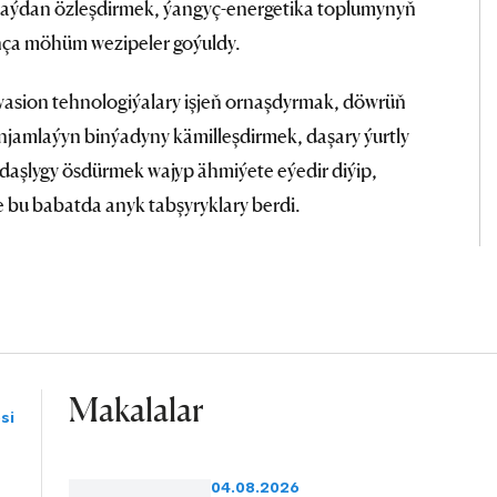
 taýdan özleşdirmek, ýangyç-energetika toplumynyň
nça möhüm wezipeler goýuldy.
wasion tehnologiýalary işjeň ornaşdyrmak, döwrüň
jamlaýyn binýadyny kämilleşdirmek, daşary ýurtly
daşlygy ösdürmek wajyp ähmiýete eýedir diýip,
 bu babatda anyk tabşyryklary berdi.
Makalalar
si
04.08.2026