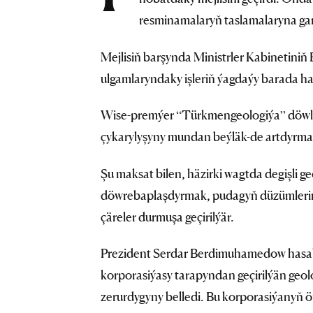
resminamalaryň taslamalaryna gar
Mejlisiň barşynda Ministrler Kabinetini
ulgamlaryndaky işleriň ýagdaýy barada ha
Wise-premýer “Türkmengeologiýa” döwle
çykarylyşyny mundan beýläk-de artdyrmak
Şu maksat bilen, häzirki wagtda degişli g
döwrebaplaşdyrmak, pudagyň düzümlerini
çäreler durmuşa geçirilýär.
Prezident Serdar Berdimuhamedow hasab
korporasiýasy tarapyndan geçirilýän geolo
zerurdygyny belledi. Bu korporasiýanyň ö