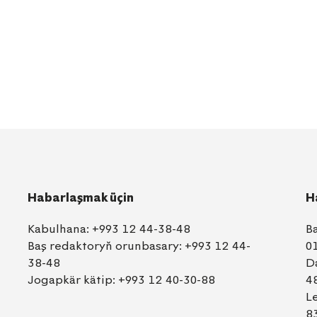
Habarlaşmak üçin
H
Kabulhana:
+993 12 44-38-48
B
Baş redaktoryň orunbasary:
+993 12 44-
0
38-48
D
Jogapkär kätip:
+993 12 40-30-88
4
L
8