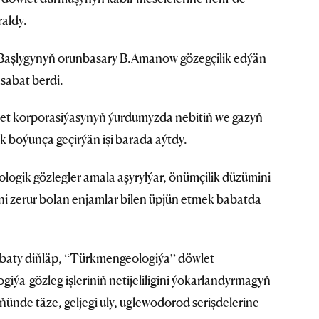
aldy.
ň Başlygynyň orunbasary B.Amanow gözegçilik edýän
sabat berdi.
t korporasiýasynyň ýurdumyzda nebitiň we gazyň
 boýunça geçirýän işi barada aýtdy.
eologik gözlegler amala aşyrylýar, önümçilik düzümini
 zerur bolan enjamlar bilen üpjün etmek babatda
aty diňläp, “Türkmengeologiýa” döwlet
giýa-gözleg işleriniň netijeliligini ýokarlandyrmagyň
ňünde täze, geljegi uly, uglewodorod serişdelerine