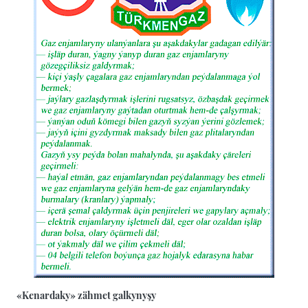
«Kenardaky» zähmet galkynyşy