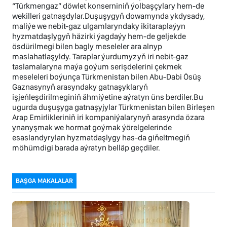
“Türkmengaz” döwlet konserniniň ýolbaşçylary hem-de
wekilleri gatnaşdylar.Duşuşygyň dowamynda ykdysady,
maliýe we nebit-gaz ulgamlaryndaky ikitaraplaýyn
hyzmatdaşlygyň häzirki ýagdaýy hem-de geljekde
ösdürilmegi bilen bagly meseleler ara alnyp
maslahatlaşyldy. Taraplar ýurdumyzyň iri nebit-gaz
taslamalaryna maýa goýum serişdelerini çekmek
meseleleri boýunça Türkmenistan bilen Abu-Dabi Ösüş
Gaznasynyň arasyndaky gatnaşyklaryň
işjeňleşdirilmeginiň ähmiýetine aýratyn üns berdiler.Bu
ugurda duşuşyga gatnaşyjylar Türkmenistan bilen Birleşen
Arap Emirlikleriniň iri kompaniýalarynyň arasynda özara
ynanyşmak we hormat goýmak ýörelgelerinde
esaslandyrylan hyzmatdaşlygy has-da giňeltmegiň
möhümdigi barada aýratyn belläp geçdiler.
BAŞGA MAKALALAR