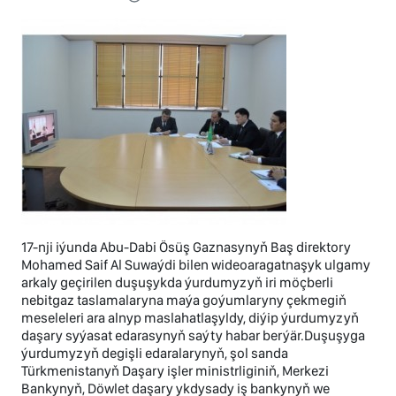
17-nji iýunda Abu-Dabi Ösüş Gaznasynyň Baş direktory
Mohamed Saif Al Suwaýdi bilen wideoaragatnaşyk ulgamy
arkaly geçirilen duşuşykda ýurdumyzyň iri möçberli
nebitgaz taslamalaryna maýa goýumlaryny çekmegiň
meseleleri ara alnyp maslahatlaşyldy, diýip ýurdumyzyň
daşary syýasat edarasynyň saýty habar berýär.Duşuşyga
ýurdumyzyň degişli edaralarynyň, şol sanda
Türkmenistanyň Daşary işler ministrliginiň, Merkezi
Bankynyň, Döwlet daşary ykdysady iş bankynyň we