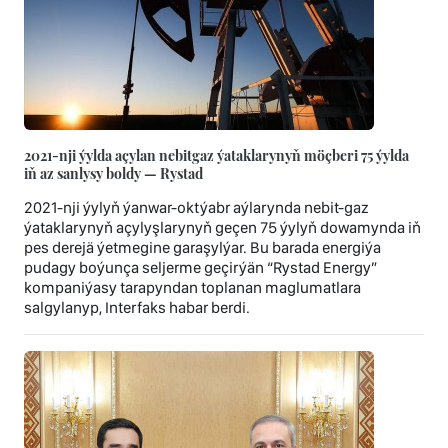
2021-nji ýylda açylan nebitgaz ýataklarynyň möçberi 75 ýylda
iň az sanlysy boldy — Rystad
2021-nji ýylyň ýanwar-oktýabr aýlarynda nebit-gaz
ýataklarynyň açylyşlarynyň geçen 75 ýylyň dowamynda iň
pes derejä ýetmegine garaşylýar. Bu barada energiýa
pudagy boýunça seljerme geçirýän “Rystad Energy”
kompaniýasy tarapyndan toplanan maglumatlara
salgylanyp, Interfaks habar berdi.