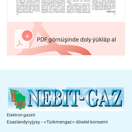
PDF görnüşinde doly ýükläp al
Elektron gazeti
Esaslandyryjysy - «Тürkmengaz» döwlet konserni