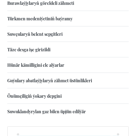
Burawlaýjylaryň göreldeli zähmeti
Türkmen medeniýetiniň baýramy
Suwçularyň belent sepgitleri
Täze desga işe girizildi
Hünär kämilligini ele alýarlar
Guýulary abatlaýjylaryň zähmet üstünlikleri
Önümçiligiň ýokary depgini
Suwuklandyrylan gaz bilen üpjün edilýär