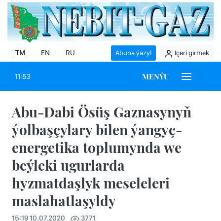
TM
EN
RU
Abuna ýazyl
Içeri girmek
MENÝU
11:53
Abu-Dabi Ösüş Gaznasynyň
ýolbaşçylary bilen ýangyç-
energetika toplumynda we
beýleki ugurlarda
hyzmatdaşlyk meseleleri
maslahatlaşyldy
15:19 10.07.2020
3771