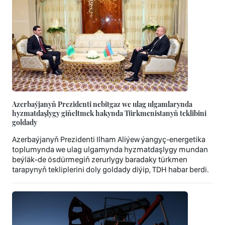
Azerbaýjanyň Prezidenti nebitgaz we ulag ulgamlarynda
hyzmatdaşlygy giňeltmek hakynda Türkmenistanyň teklibini
goldady
Azerbaýjanyň Prezidenti Ilham Aliýew ýangyç-energetika
toplumynda we ulag ulgamynda hyzmatdaşlygy mundan
beýläk-de ösdürmegiň zerurlygy baradaky türkmen
tarapynyň tekliplerini doly goldady diýip, TDH habar berdi.