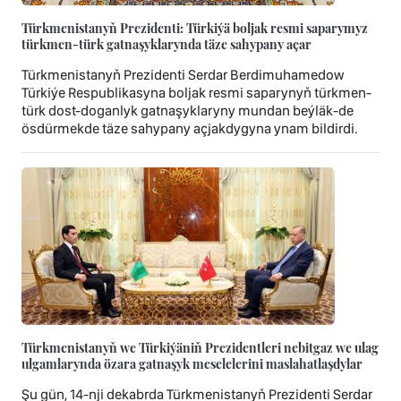
Türkmenistanyň Prezidenti: Türkiýä boljak resmi saparymyz
türkmen-türk gatnaşyklarynda täze sahypany açar
Türkmenistanyň Prezidenti Serdar Berdimuhamedow
Türkiýe Respublikasyna boljak resmi saparynyň türkmen-
türk dost-doganlyk gatnaşyklaryny mundan beýläk-de
ösdürmekde täze sahypany açjakdygyna ynam bildirdi.
Türkmenistanyň we Türkiýäniň Prezidentleri nebitgaz we ulag
ulgamlarynda özara gatnaşyk meselelerini maslahatlaşdylar
Şu gün, 14-nji dekabrda Türkmenistanyň Prezidenti Serdar