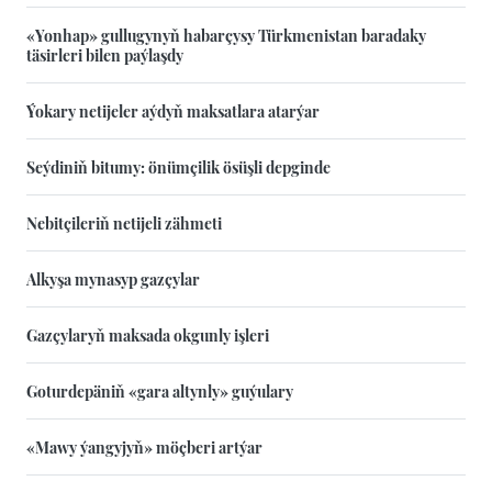
«Yonhap» gullugynyň habarçysy Türkmenistan baradaky
täsirleri bilen paýlaşdy
Ýokary netijeler aýdyň maksatlara atarýar
Seýdiniň bitumy: önümçilik ösüşli depginde
Nebitçileriň netijeli zähmeti
Alkyşa mynasyp gazçylar
Gazçylaryň maksada okgunly işleri
Goturdepäniň «gara altynly» guýulary
«Mawy ýangyjyň» möçberi artýar