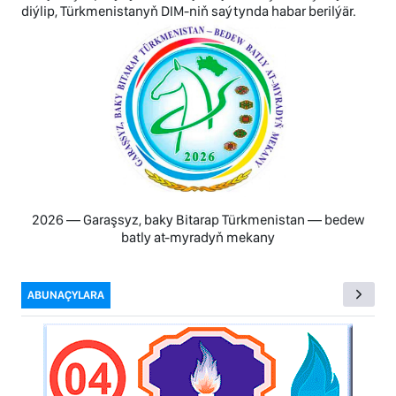
diýlip, Türkmenistanyň DIM-niň saýtynda habar berilýär.
2026 — Garaşsyz, baky Bitarap Türkmenistan — bedew
batly at-myradyň mekany
ABUNAÇYLARA