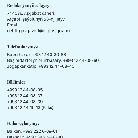
Redaksiýanyň salgysy
744036, Aşgabat şäheri,
Arçabil şaýolunyň 58-nji jaýy
Email:
nebit-gazgazeti@oilgas.gov.tm
Telefonlarymyz
Kabulhana:
+993 12 40-30-88
Baş redaktoryň orunbasary:
+993 12 44-08-60
Jogäpkar kätip:
+993 12 44-08-40
Bölümler
+993 12 44-08-35
+993 12 44-08-37
+993 12 44-08-39
+993 12 44-19-13 (Faks)
Habarçylarymyz
Balkan: +993 222 6-09-01
Daşoguz: +993 346 2-48-90