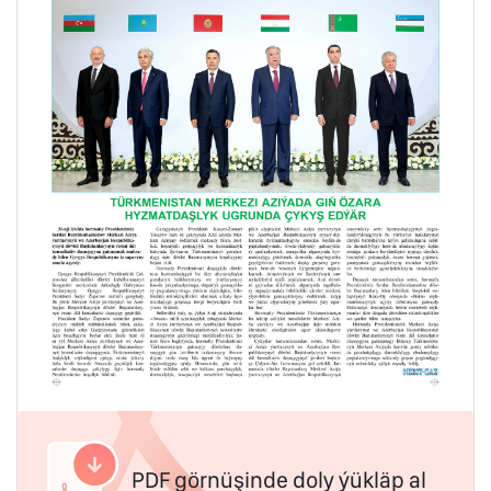
PDF görnüşinde doly ýükläp al