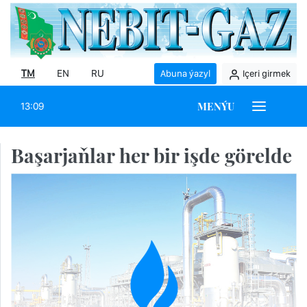
TM
EN
RU
Abuna ýazyl
Içeri girmek
MENÝU
13:09
Başarjaňlar her bir işde görelde