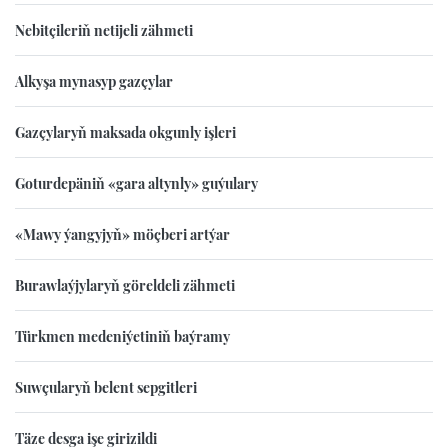
Nebitçileriň netijeli zähmeti
Alkyşa mynasyp gazçylar
Gazçylaryň maksada okgunly işleri
Goturdepäniň «gara altynly» guýulary
«Mawy ýangyjyň» möçberi artýar
Burawlaýjylaryň göreldeli zähmeti
Türkmen medeniýetiniň baýramy
Suwçularyň belent sepgitleri
Täze desga işe girizildi