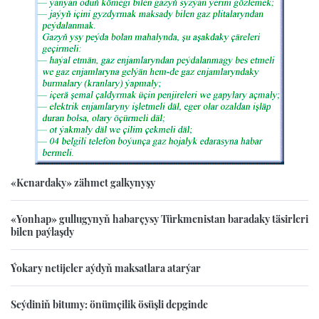
«Kenardaky» zähmet galkynyşy
«Yonhap» gullugynyň habarçysy Türkmenistan baradaky täsirleri
bilen paýlaşdy
Ýokary netijeler aýdyň maksatlara atarýar
Seýdiniň bitumy: önümçilik ösüşli depginde