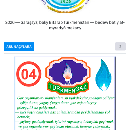
2026 — Garaşsyz, baky Bitarap Türkmenistan — bedew batly at-
myradyň mekany
ABUNAÇYLARA