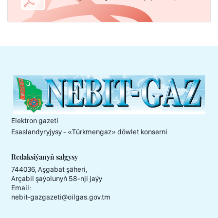
Elektron gazeti
Esaslandyryjysy - «Тürkmengaz» döwlet konserni
Redaksiýanyň salgysy
744036, Aşgabat şäheri,
Arçabil şaýolunyň 58-nji jaýy
Email:
nebit-gazgazeti@oilgas.gov.tm