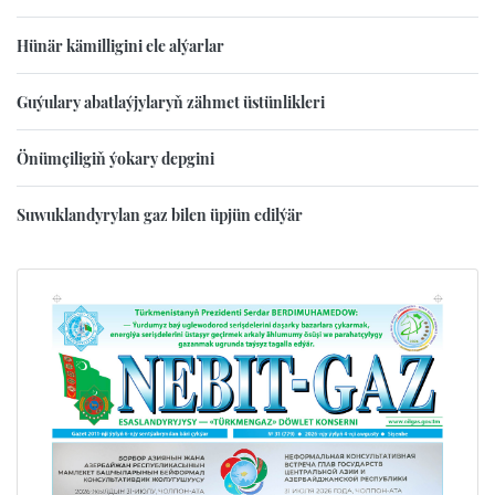
Hünär kämilligini ele alýarlar
Guýulary abatlaýjylaryň zähmet üstünlikleri
Önümçiligiň ýokary depgini
Suwuklandyrylan gaz bilen üpjün edilýär