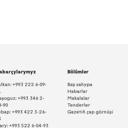
abarçylarymyz
Bölümler
alkan:
+993 222 6-09-
Baş sahypa
1
Habarlar
aşoguz:
+993 346 2-
Makalalar
8-90
Tenderler
ebap:
+993 422 3-26-
Gazetiň çap görnüşi
3
ary:
+993 522 6-04-93