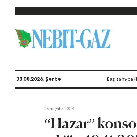
08.08.2026, Şenbe
Baş sahypa
H
15 noýabr 2023
“Hazar” konso