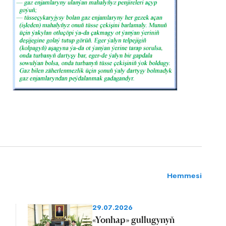
Hemmesi
29.07.2026
«Yonhap» gullugynyň