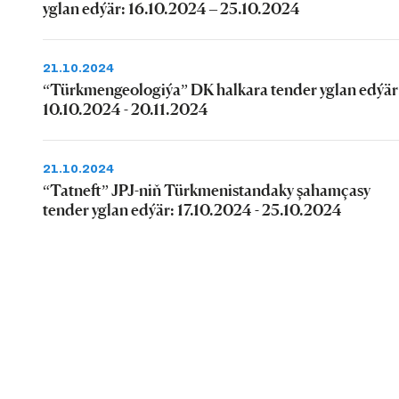
yglan edýär: 16.10.2024 – 25.10.2024
21.10.2024
“Türkmengeologiýa” DK halkara tender yglan edýär
10.10.2024 - 20.11.2024
21.10.2024
“Tatneft” JPJ-niň Türkmenistandaky şahamçasy
tender yglan edýär: 17.10.2024 - 25.10.2024