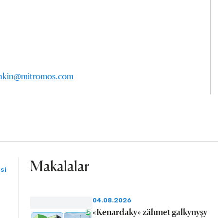
chkin@mitromos.com
Makalalar
si
04.08.2026
«Kenardaky» zähmet galkynyşy