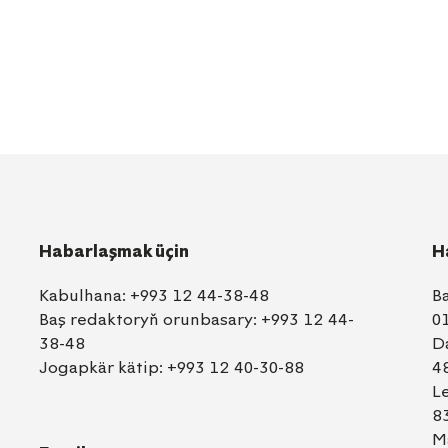
Habarlaşmak üçin
H
Kabulhana:
+993 12 44-38-48
B
Baş redaktoryň orunbasary:
+993 12 44-
0
38-48
D
Jogapkär kätip:
+993 12 40-30-88
4
L
8
M