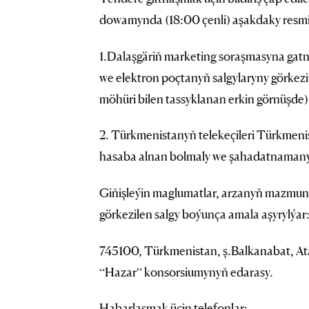
dowamynda (18:00 çenli) aşakdaky resmi
1.Dalaşgäriň marketing soraşmasyna gat
we elektron poçtanyň salgylaryny görkez
möhüri bilen tassyklanan erkin görnüşde) 
2. Türkmenistanyň telekeçileri Türkmenis
hasaba alnan bolmaly we şahadatnamanyň
Giňişleýin maglumatlar, arzanyň mazmun
görkezilen salgy boýunça amala aşyrylýar
745100, Türkmenistan, ş.Balkanabat, Ata
“Hazar” konsorsiumynyň edarasy.
Habarlaşmak üçin telefonlar: