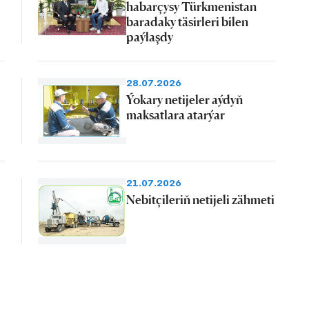
habarçysy Türkmenistan
baradaky täsirleri bilen
paýlaşdy
28.07.2026
Ýokary netijeler aýdyň
maksatlara atarýar
21.07.2026
Nebitçileriň netijeli zähmeti