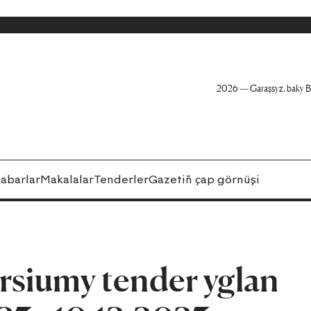
2026 — Garaşsyz, baky B
abarlar
Makalalar
Tenderler
Gazetiň çap görnüşi
rsiumy tender yglan