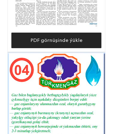
PDF görnüşinde ýükle