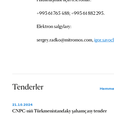
+993 61 765 488; +993 61 882 295.
Elektron salgylary:
sergey.radko@mitromos.com,
igor.savo
Tenderler
Hemme
21.10.2024
CNPC-niň Türkmenistandaky şahamçasy tender