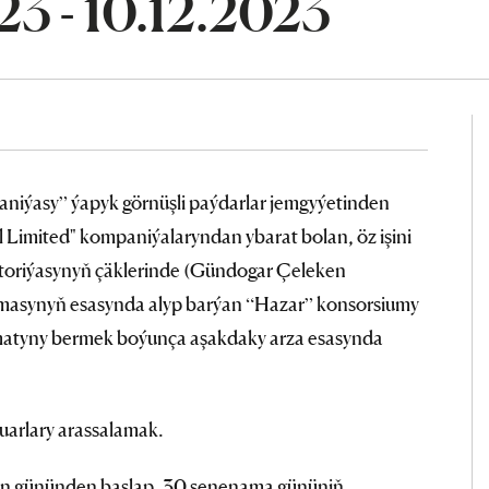
23 - 10.12.2023
aniýasy” ýapyk görnüşli paýdarlar jemgyýetinden
 Limited" kompaniýalaryndan ybarat bolan, öz işini
itoriýasynyň çäklerinde (Gündogar Çeleken
masynyň esasynda alyp barýan “Hazar” konsorsiumy
zmatyny bermek boýunça aşakdaky arza esasynda
uarlary arassalamak.
ilen gününden başlap, 30 senenama gününiň