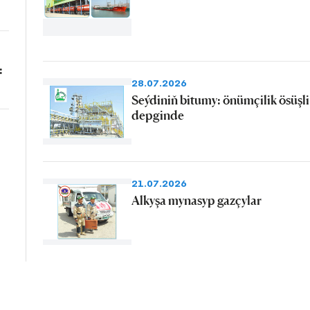
:
28.07.2026
Seýdiniň bitumy: önümçilik ösüşli
depginde
21.07.2026
Alkyşa mynasyp gazçylar