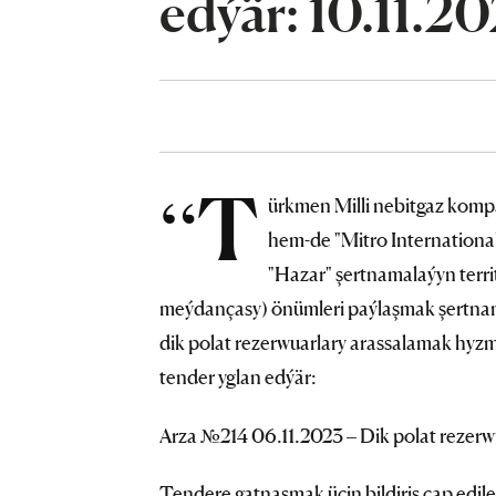
edýär: 10.11.20
“T
ürkmen Milli nebitgaz komp
hem-de "Mitro International
"Hazar" şertnamalaýyn terr
meýdançasy) önümleri paýlaşmak şertna
dik polat rezerwuarlary arassalamak hy
tender yglan edýär:
Arza №214 06.11.2023 – Dik polat rezerw
Tendere gatnaşmak üçin bildiriş çap ed