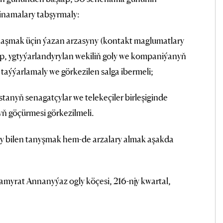
namalary tabşyrmaly:
naşmak üçin ýazan arzasyny (kontakt maglumatlary
ip, ygtyýarlandyrylan wekiliň goly we kompaniýanyň
taýýarlamaly we görkezilen salga ibermeli;
tanyň senagatçylar we telekeçiler birleşiginde
 göçürmesi görkezilmeli.
y bilen tanyşmak hem-de arzalary almak aşakda
:
myrat Annanyýaz ogly köçesi, 216-njy kwartal,