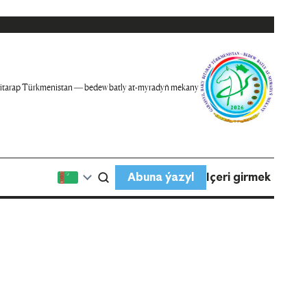
itarap Türkmenistan — bedew batly at-myradyň mekany
Abuna ýazyl
Içeri girmek