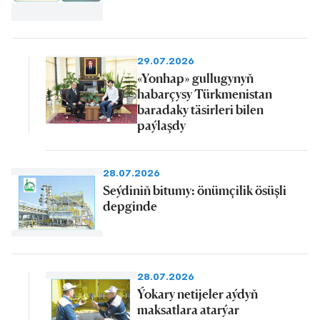
29.07.2026
«Yonhap» gullugynyň
habarçysy Türkmenistan
baradaky täsirleri bilen
paýlaşdy
28.07.2026
Seýdiniň bitumy: önümçilik ösüşli
depginde
28.07.2026
Ýokary netijeler aýdyň
maksatlara atarýar