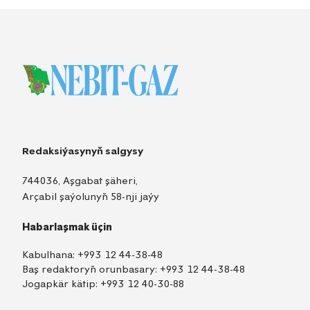
Redaksiýasynyň salgysy
744036, Aşgabat şäheri,
Arçabil şaýolunyň 58-nji jaýy
Habarlaşmak üçin
Kabulhana:
+993 12 44-38-48
Baş redaktoryň orunbasary:
+993 12 44-38-48
Jogapkär kätip:
+993 12 40-30-88