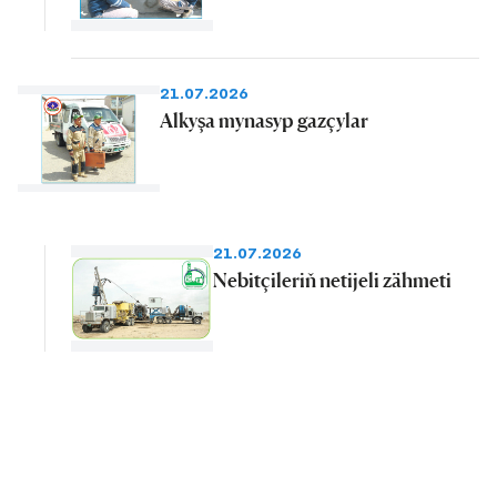
21.07.2026
Alkyşa mynasyp gazçylar
21.07.2026
Nebitçileriň netijeli zähmeti