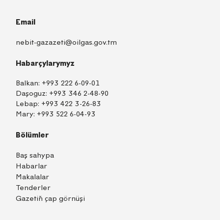
Email
nebit-gazazeti@oilgas.gov.tm
Habarçylarymyz
Balkan:
+993 222 6-09-01
Daşoguz:
+993 346 2-48-90
Lebap:
+993 422 3-26-83
Mary:
+993 522 6-04-93
Bölümler
Baş sahypa
Habarlar
Makalalar
Tenderler
Gazetiň çap görnüşi
TM
EN
RU