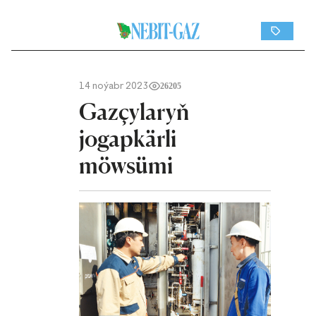
14 noýabr 2023
26205
Gazçylaryň
jogapkärli
möwsümi