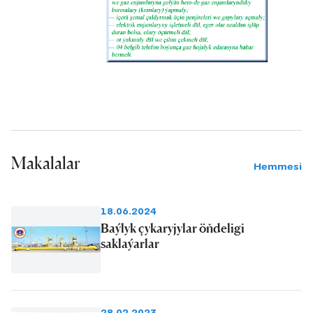
Makalalar
Hemmesi
18.06.2024
Baýlyk çykaryjylar öňdeligi
saklaýarlar
28.02.2023