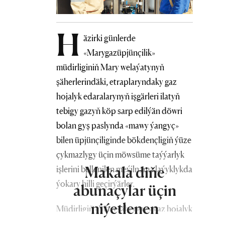
H
äzirki günlerde
«Marygazüpjünçilik»
müdirliginiň Mary welaýatynyň
şäherlerindäki, etraplaryndaky gaz
hojalyk edaralarynyň işgärleri ilatyň
tebigy gazyň köp sarp edilýän döwri
bolan gyş paslynda «mawy ýangyç»
bilen üpjünçiliginde bökdençligiň ýüze
çykmazlygy üçin möwsüme taýýarlyk
Makala diňe
işlerini bellenilen meýilnama laýyklykda
ýokary hilli geçirýärler.
abunaçylar üçin
niýetlenen
Müdirligiň «Maryşähergaz» gaz hojalyk
edarasynyň hünärmenleridir işçileri