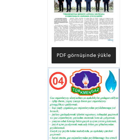
bejeriş-abatlaýyş işlerini, bar bolan
ýigrimi dört sany gaz paýlaýjy desgada,
üç ýüz otuz iki sany gaz sazlaýjy
enjamlarda sazlamak, bejermek,
reňklemek, tehniki taýdan hyzmat
etmek işlerini bildirilýän talaplara laýyk
PDF görnüşinde ýükle
ýerine ýetiripdirler.