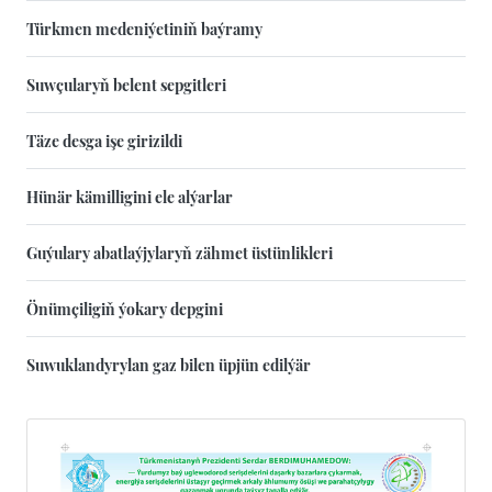
Türkmen medeniýetiniň baýramy
Suwçularyň belent sepgitleri
Täze desga işe girizildi
Hünär kämilligini ele alýarlar
Guýulary abatlaýjylaryň zähmet üstünlikleri
Önümçiligiň ýokary depgini
Suwuklandyrylan gaz bilen üpjün edilýär