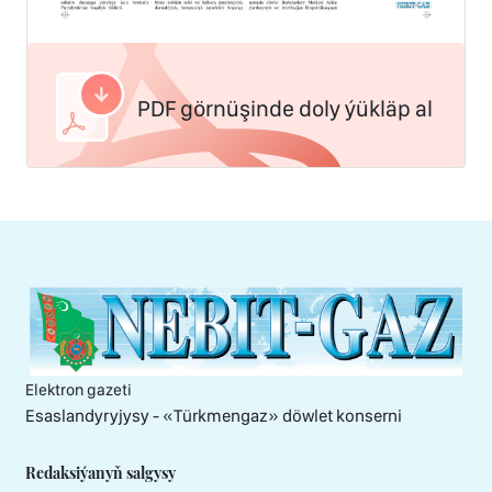
PDF görnüşinde doly ýükläp al
Elektron gazeti
Esaslandyryjysy - «Тürkmengaz» döwlet konserni
Redaksiýanyň salgysy