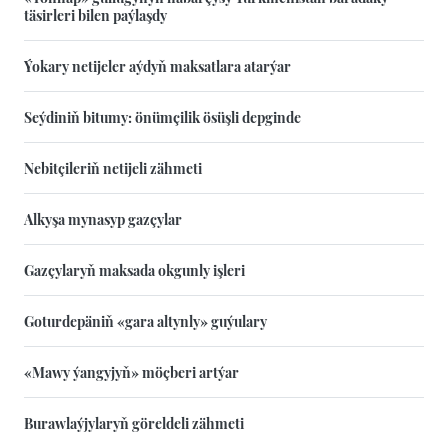
täsirleri bilen paýlaşdy
Ýokary netijeler aýdyň maksatlara atarýar
Seýdiniň bitumy: önümçilik ösüşli depginde
Nebitçileriň netijeli zähmeti
Alkyşa mynasyp gazçylar
Gazçylaryň maksada okgunly işleri
Goturdepäniň «gara altynly» guýulary
«Mawy ýangyjyň» möçberi artýar
Burawlaýjylaryň göreldeli zähmeti