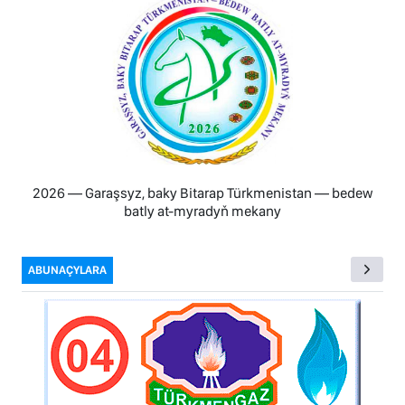
2026 — Garaşsyz, baky Bitarap Türkmenistan — bedew
batly at-myradyň mekany
ABUNAÇYLARA