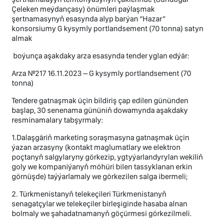
Çeleken meýdançasy) önümleri paýlaşmak
şertnamasynyň esasynda alyp barýan “Hazar”
konsorsiumy G kysymly portlandsement (70 tonna) satyn
almak
boýunça aşakdaky arza esasynda tender yglan edýär:
Arza №217 16.11.2023 – G kysymly portlandsement (70
tonna)
Tendere gatnaşmak üçin bildiriş çap edilen gününden
başlap, 30 senenama gününiň dowamynda aşakdaky
resminamalary tabşyrmaly:
1.Dalaşgäriň marketing soraşmasyna gatnaşmak üçin
ýazan arzasyny (kontakt maglumatlary we elektron
poçtanyň salgylaryny görkezip, ygtyýarlandyrylan wekiliň
goly we kompaniýanyň möhüri bilen tassyklanan erkin
görnüşde) taýýarlamaly we görkezilen salga ibermeli;
2. Türkmenistanyň telekeçileri Türkmenistanyň
senagatçylar we telekeçiler birleşiginde hasaba alnan
bolmaly we şahadatnamanyň göçürmesi görkezilmeli.