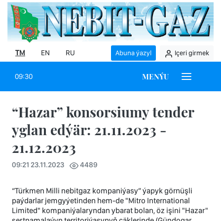
TM
EN
RU
Abuna ýazyl
Içeri girmek
MENÝU
09:30
“Hazar” konsorsiumy tender
yglan edýär: 21.11.2023 -
21.12.2023
09:21 23.11.2023
4489
“Türkmen Milli nebitgaz kompaniýasy” ýapyk görnüşli
paýdarlar jemgyýetinden hem-de "Mitro International
Limited" kompaniýalaryndan ybarat bolan, öz işini "Hazar"
şertnamalaýyn territoriýasynyň çäklerinde (Gündogar