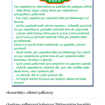
«Kenardaky» zähmet galkynyşy
«Yonhap» gullugynyň habarçysy Türkmenistan baradaky