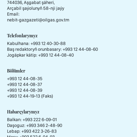
744036, Aşgabat şäheri,
Arçabil şaýolunyň 58-nji jaýy
Email:
nebit-gazgazeti@oilgas.gov.tm
Telefonlarymyz
Kabulhana:
+993 12 40-30-88
Baş redaktoryň orunbasary:
+993 12 44-08-60
Jogäpkar kätip:
+993 12 44-08-40
Bölümler
+993 12 44-08-35
+993 12 44-08-37
+993 12 44-08-39
+993 12 44-19-13 (Faks)
Habarçylarymyz
Balkan: +993 222 6-09-01
Daşoguz: +993 346 2-48-90
Lebap: +993 422 3-26-83