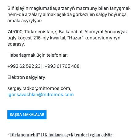
Giňişleýin maglumatlar, arzanyň mazmuny bilen tanyşmak
hem-de arzalary almak aşakda görkezilen salgy boýunça
amala aşyrylýar:
745100, Türkmenistan, ş.Balkanabat, Atamyrat Annanyýaz
ogly köçesi, 216-njy kwartal, “Hazar” konsorsiumynyň
edarasy.
Habarlaşmak üçin telefonlar:
+993 62 592 231; +993 61 765 488.
Elektron salgylary:
sergey.radko@mitromos.com,
igor.savochkin@mitromos.com
BAŞGA MAKALALAR
“Türkmennebit” DK halkara açyk tenderi yglan edýär: